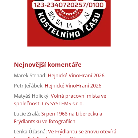
Nejnovější komentáře
Marek Strnad
:
Hejnické VínoHraní 2026
Petr Jeřábek
:
Hejnické VínoHraní 2026
Matyáš Holický
:
Volná pracovní místa ve
společnosti CiS SYSTEMS s.r.o.
Lucie Zralá
:
Srpen 1968 na Liberecku a
Frýdlantsku ve fotografiích
Lenka Úžasná
:
Ve Frýdlantu se znovu otevírá