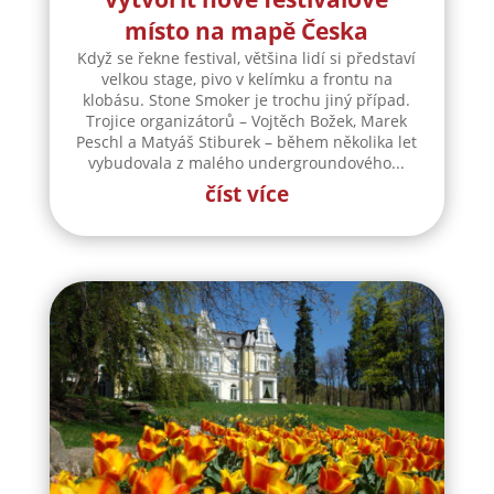
místo na mapě Česka
Když se řekne festival, většina lidí si představí
velkou stage, pivo v kelímku a frontu na
klobásu. Stone Smoker je trochu jiný případ.
Trojice organizátorů – Vojtěch Božek, Marek
Peschl a Matyáš Stiburek – během několika let
vybudovala z malého undergroundového...
číst více