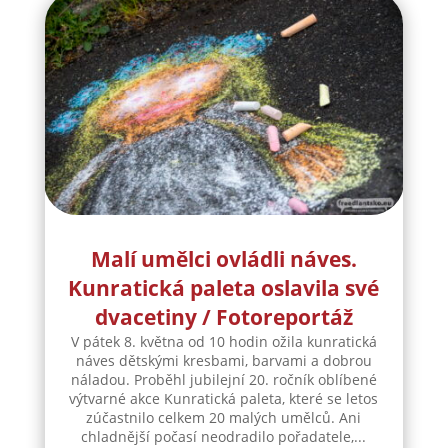
Malí umělci ovládli náves.
Kunratická paleta oslavila své
dvacetiny / Fotoreportáž
V pátek 8. května od 10 hodin ožila kunratická
náves dětskými kresbami, barvami a dobrou
náladou. Proběhl jubilejní 20. ročník oblíbené
výtvarné akce Kunratická paleta, které se letos
zúčastnilo celkem 20 malých umělců. Ani
chladnější počasí neodradilo pořadatele,...