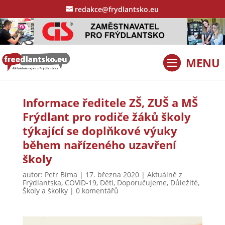
redakce@frydlantsko.eu
Informace ředitele ZŠ, ZUŠ a MŠ
Frýdlant pro rodiče žáků školy
týkající se doplňkové výuky
během nařízeného uzavření
školy
autor:
Petr Bíma
|
17. března 2020
|
Aktuálně z
Frýdlantska
,
COVID-19
,
Děti
,
Doporučujeme
,
Důležité
,
Školy a školky
|
0 komentářů