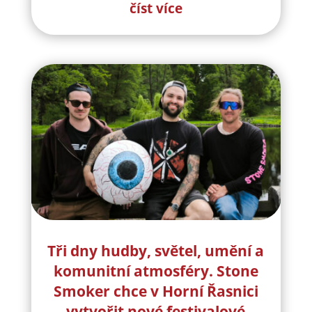
číst více
Tři dny hudby, světel, umění a
komunitní atmosféry. Stone
Smoker chce v Horní Řasnici
vytvořit nové festivalové