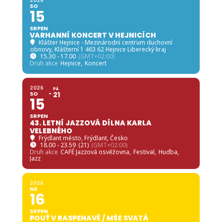
2026
SO
15
SRPEN
VARHANNÍ KONCERT V HEJNICÍCH
Klášter Hejnice - Mezinárodní centrum duchovní
obnovy
, Klášterní 1 463 62 Hejnice Liberecký kraj
15.30 - 17.00
(GMT+02:00)
Druh akce
Hejnice,
Koncert
2026
PÁ
SO
21
15
SRPEN
43. LETNÍ JAZZOVÁ DÍLNA KARLA
VELEBNÉHO
Frýdlant město
, Frýdlant, Česko
18.00 - 23.59
(21)
(GMT+02:00)
Druh akce
CAFÉ Jazzová osvěžovna,
Festival,
Hudba,
Jazz
2026
NE
16
SRPEN
POUŤ V RASPENAVĚ / MŠE SVATÁ