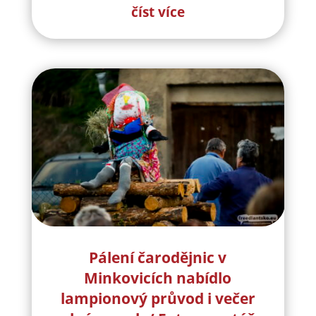
číst více
Pálení čarodějnic v
Minkovicích nabídlo
lampionový průvod i večer