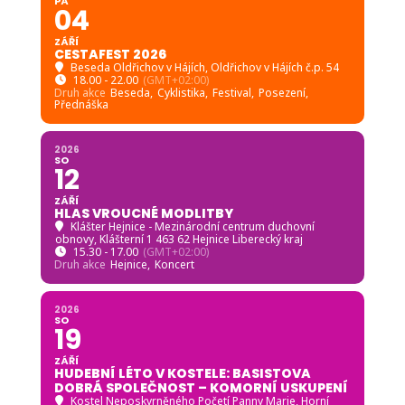
PÁ
04
ZÁŘÍ
CESTAFEST 2026
Beseda Oldřichov v Hájích
, Oldřichov v Hájích č.p. 54
18.00 - 22.00
(GMT+02:00)
Druh akce
Beseda,
Cyklistika,
Festival,
Posezení,
Přednáška
2026
SO
12
ZÁŘÍ
HLAS VROUCNÉ MODLITBY
Klášter Hejnice - Mezinárodní centrum duchovní
obnovy
, Klášterní 1 463 62 Hejnice Liberecký kraj
15.30 - 17.00
(GMT+02:00)
Druh akce
Hejnice,
Koncert
2026
SO
19
ZÁŘÍ
HUDEBNÍ LÉTO V KOSTELE: BASISTOVA
DOBRÁ SPOLEČNOST – KOMORNÍ USKUPENÍ
Kostel Neposkvrněného Početí Panny Marie, Horní