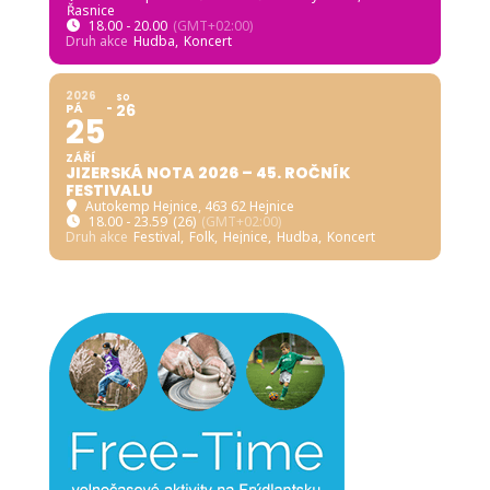
Řasnice
18.00 - 20.00
(GMT+02:00)
Druh akce
Hudba,
Koncert
2026
SO
PÁ
26
25
ZÁŘÍ
JIZERSKÁ NOTA 2026 – 45. ROČNÍK
FESTIVALU
Autokemp Hejnice
, 463 62 Hejnice
18.00 - 23.59
(26)
(GMT+02:00)
Druh akce
Festival,
Folk,
Hejnice,
Hudba,
Koncert