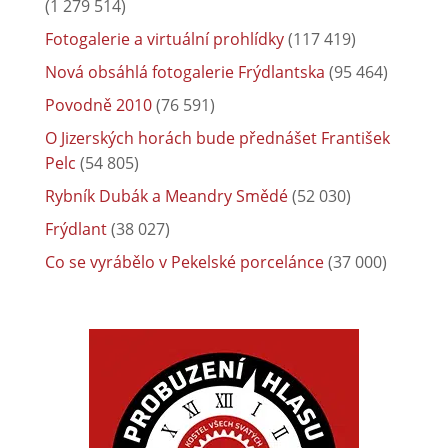
(1 279 514)
Fotogalerie a virtuální prohlídky
(117 419)
Nová obsáhlá fotogalerie Frýdlantska
(95 464)
Povodně 2010
(76 591)
O Jizerských horách bude přednášet František
Pelc
(54 805)
Rybník Dubák a Meandry Smědé
(52 030)
Frýdlant
(38 027)
Co se vyrábělo v Pekelské porcelánce
(37 000)