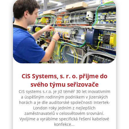
CiS Systems, s. r. o. přijme do
svého týmu seřizovače
CiS systems s.r.o. je již téměř 30 let inovativním
a úspěšným rodinným podnikem v Jizerských
horách a je dle auditorské společnosti Intertek-
London roky jedním z nejlepších
zaměstnavatelů v celosvětovém srovnání.
Vyvíjíme a vyrábíme specifická řešení kabelové
konfekce...