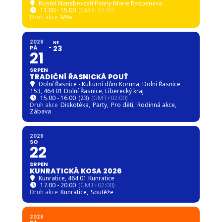
Kostel Nanebevzetí Panny Marie Raspenava
11.00 - 15.00
(GMT+02:00)
Druh akce
Mše
2026
NE
PÁ
23
21
SRPEN
TRADIČNÍ ŘASNICKÁ POUŤ
Dolní Řasnice - Kulturní dům Koruna
, Dolní Řasnice
153, 464 01 Dolní Řasnice, Liberecký kraj
15.00 - 16.00
(23)
(GMT+02:00)
Druh akce
Diskotéka,
Party,
Pro děti,
Rodinná akce,
Zábava
2026
SO
22
SRPEN
KUNRATICKÁ KOSA 2026
Kunratice
, 464 01 Kunratice
17.00 - 20.00
(GMT+02:00)
Druh akce
Kunratice,
Soutěže
2026