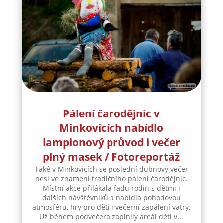
Pálení čarodějnic v
Minkovicích nabídlo
lampionový průvod i večer
plný masek / Fotoreportáž
Také v Minkovicích se poslední dubnový večer
nesl ve znamení tradičního pálení čarodějnic.
Místní akce přilákala řadu rodin s dětmi i
dalších návštěvníků a nabídla pohodovou
atmosféru, hry pro děti i večerní zapálení vatry.
Už během podvečera zaplnily areál děti v...