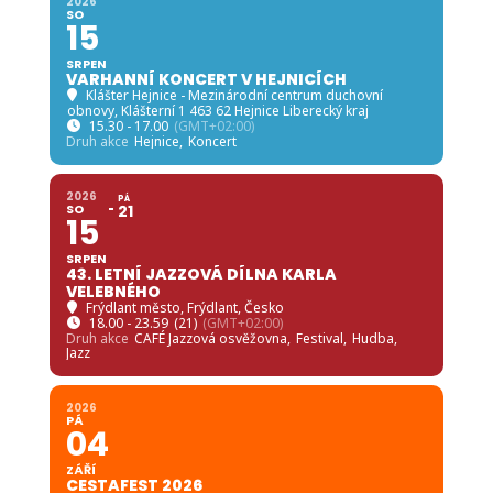
2026
SO
15
SRPEN
VARHANNÍ KONCERT V HEJNICÍCH
Klášter Hejnice - Mezinárodní centrum duchovní
obnovy
, Klášterní 1 463 62 Hejnice Liberecký kraj
15.30 - 17.00
(GMT+02:00)
Druh akce
Hejnice,
Koncert
2026
PÁ
SO
21
15
SRPEN
43. LETNÍ JAZZOVÁ DÍLNA KARLA
VELEBNÉHO
Frýdlant město
, Frýdlant, Česko
18.00 - 23.59
(21)
(GMT+02:00)
Druh akce
CAFÉ Jazzová osvěžovna,
Festival,
Hudba,
Jazz
2026
PÁ
04
ZÁŘÍ
CESTAFEST 2026