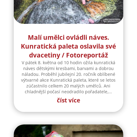
Malí umělci ovládli náves.
Kunratická paleta oslavila své
dvacetiny / Fotoreportáž
V pátek 8. května od 10 hodin ožila kunratická
náves dětskými kresbami, barvami a dobrou
náladou. Proběhl jubilejní 20. ročník oblíbené
výtvarné akce Kunratická paleta, které se letos
zúčastnilo celkem 20 malých umělců. Ani
chladnější počasí neodradilo pořadatele,...
číst více