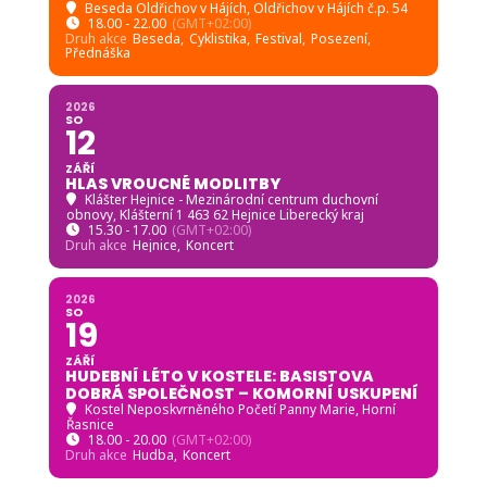
Beseda Oldřichov v Hájích
, Oldřichov v Hájích č.p. 54
18.00 - 22.00
(GMT+02:00)
Druh akce
Beseda,
Cyklistika,
Festival,
Posezení,
Přednáška
2026
SO
12
ZÁŘÍ
HLAS VROUCNÉ MODLITBY
Klášter Hejnice - Mezinárodní centrum duchovní
obnovy
, Klášterní 1 463 62 Hejnice Liberecký kraj
15.30 - 17.00
(GMT+02:00)
Druh akce
Hejnice,
Koncert
2026
SO
19
ZÁŘÍ
HUDEBNÍ LÉTO V KOSTELE: BASISTOVA
DOBRÁ SPOLEČNOST – KOMORNÍ USKUPENÍ
Kostel Neposkvrněného Početí Panny Marie, Horní
Řasnice
18.00 - 20.00
(GMT+02:00)
Druh akce
Hudba,
Koncert