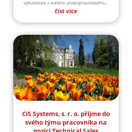
vybudovala z malého undergroundového...
číst více
CiS Systems, s. r. o. přijme do
svého týmu pracovníka na
pozici Technical Sales