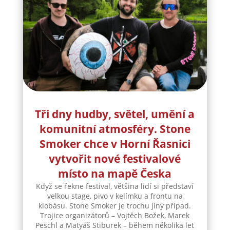
Tři dny hudby, světel, umění a
komunitní atmosféry. Stone
Smoker chce v Horní Řasnici
vytvořit nové festivalové
místo na mapě Česka
Když se řekne festival, většina lidí si představí
velkou stage, pivo v kelímku a frontu na
klobásu. Stone Smoker je trochu jiný případ.
Trojice organizátorů – Vojtěch Božek, Marek
Peschl a Matyáš Stiburek – během několika let