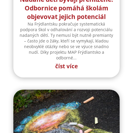
Odbornice pomáhá školám
objevovat jejich potenciál
Na Frýdlantsku pokračuje systematická
podpora škol v odhalování a rozvoji potenciálu
nadaných dětí. Ty nemusí být nutně premianty
– často jde o žáky, kteří se vymykají, kladou
neobvyklé otázky nebo se ve výuce snadno
nudí. Díky projektu MAP Frýdlantsko a
odborné...
číst více