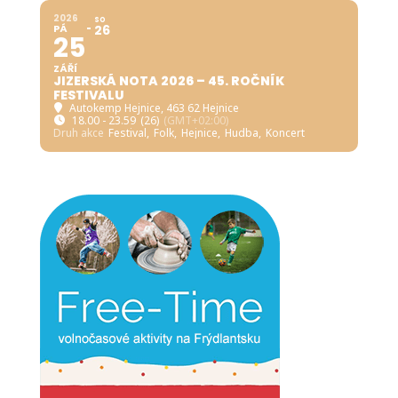
2026
SO
PÁ
26
25
ZÁŘÍ
JIZERSKÁ NOTA 2026 – 45. ROČNÍK
FESTIVALU
Autokemp Hejnice
, 463 62 Hejnice
18.00 - 23.59
(26)
(GMT+02:00)
Druh akce
Festival,
Folk,
Hejnice,
Hudba,
Koncert