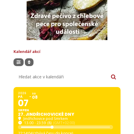
Kalendář akcí
Hledat akce v kalendáři
2026
SO
PÁ
08
07
SRPEN
27. JINDŘICHOVICKÉ DNY
Jindřichovice pod Smrkem
13.00 - 23.59
(8)
(GMT+02:00)
22:14:02 (zbývá času do konce)