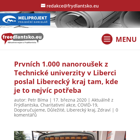
redakce@frydlantsko.eu
Prvních 1.000 nanoroušek z
Technické univerzity v Liberci
poslal Liberecký kraj tam, kde
je to nejvíc potřeba
autor:
Petr Bíma
|
17. března 2020
|
Aktuálně z
Frýdlantska
,
Charitativní akce
,
COVID-19
,
Doporučujeme
,
Důležité
,
Liberecký kraj
,
Zdraví
|
0
komentářů