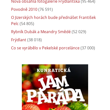
Nová obsáhlá fotogalerie Frýdlantska
(95 464)
Povodně 2010
(76 591)
O Jizerských horách bude přednášet František
Pelc
(54 805)
Rybník Dubák a Meandry Smědé
(52 029)
Frýdlant
(38 018)
Co se vyrábělo v Pekelské porcelánce
(37 000)