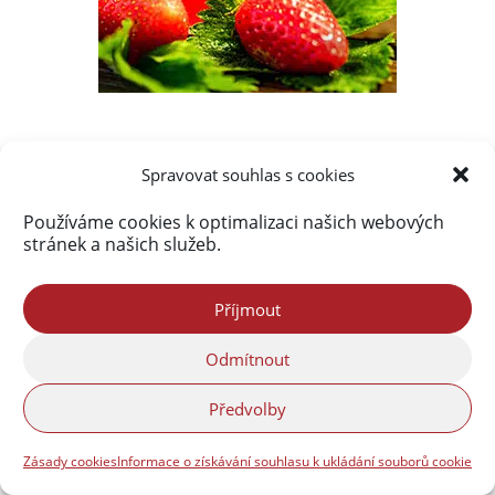
Nejnovější komentáře
Spravovat souhlas s cookies
Marek Strnad
:
Hejnické VínoHraní 2026
Používáme cookies k optimalizaci našich webových
Petr Jeřábek
:
Hejnické VínoHraní 2026
stránek a našich služeb.
Matyáš Holický
:
Volná pracovní místa ve
společnosti CiS SYSTEMS s.r.o.
Příjmout
Lucie Zralá
:
Srpen 1968 na Liberecku a
Odmítnout
Frýdlantsku ve fotografiích
Lenka Úžasná
:
Ve Frýdlantu se znovu otevírá
Předvolby
kurz včelařství pro dospělé
Vladimír Franko
:
Společnost ETK Check, s.r.o.
Zásady cookies
Informace o získávání souhlasu k ukládání souborů cookie
přijme nové pracovníky pro pracoviště Liberec