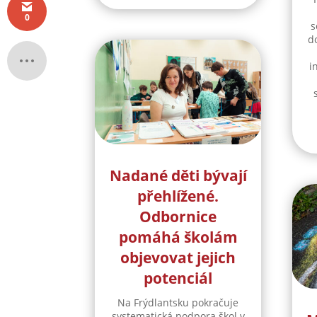
0
s
d
i
Nadané děti bývají
přehlížené.
Odbornice
pomáhá školám
objevovat jejich
potenciál
Na Frýdlantsku pokračuje
systematická podpora škol v