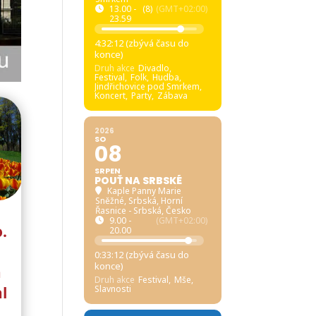
13.00 -
(8)
(GMT+02:00)
23.59
4:32:11 (zbývá času do
konce)
Druh akce
Divadlo,
Festival,
Folk,
Hudba,
Jindřichovice pod Smrkem,
Koncert,
Party,
Zábava
2026
SO
08
SRPEN
POUŤ NA SRBSKÉ
Kaple Panny Marie
Sněžné, Srbská
, Horní
Řasnice - Srbská, Česko
9.00 -
(GMT+02:00)
o.
20.00
0:33:11 (zbývá času do
konce)
a
Druh akce
Festival,
Mše,
l
Slavnosti