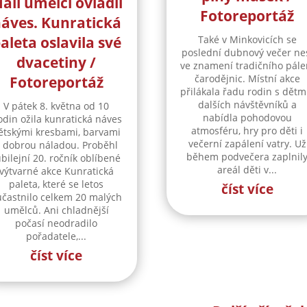
alí umělci ovládli
Fotoreportáž
áves. Kunratická
aleta oslavila své
Také v Minkovicích se
poslední dubnový večer ne
dvacetiny /
ve znamení tradičního pále
čarodějnic. Místní akce
Fotoreportáž
přilákala řadu rodin s dětmi
dalších návštěvníků a
V pátek 8. května od 10
nabídla pohodovou
odin ožila kunratická náves
atmosféru, hry pro děti i
ětskými kresbami, barvami
večerní zapálení vatry. Už
 dobrou náladou. Proběhl
během podvečera zaplnil
ubilejní 20. ročník oblíbené
areál děti v...
výtvarné akce Kunratická
paleta, které se letos
číst více
účastnilo celkem 20 malých
umělců. Ani chladnější
počasí neodradilo
pořadatele,...
číst více