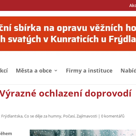
Ak
kcí
Města a obce
Firmy a instituce
Nabíd
. Výrazné ochlazení doprovodí
z Frýdlantska
,
Co se děje za humny
,
Počasí
,
Zajímavosti
|
0 komentářů
 během