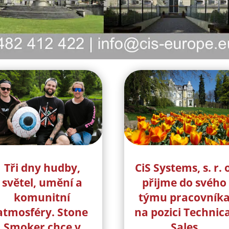
Tři dny hudby,
CiS Systems, s. r. 
světel, umění a
přijme do svého
komunitní
týmu pracovník
atmosféry. Stone
na pozici Technica
Smoker chce v
Sales