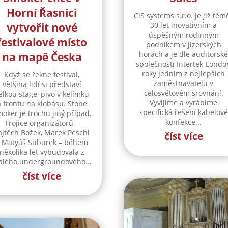
Horní Řasnici
CiS systems s.r.o. je již tém
vytvořit nové
30 let inovativním a
úspěšným rodinným
festivalové místo
podnikem v Jizerských
horách a je dle auditorsk
na mapě Česka
společnosti Intertek-Londo
roky jedním z nejlepších
Když se řekne festival,
zaměstnavatelů v
většina lidí si představí
celosvětovém srovnání.
elkou stage, pivo v kelímku
Vyvíjíme a vyrábíme
a frontu na klobásu. Stone
specifická řešení kabelové
oker je trochu jiný případ.
konfekce...
Trojice organizátorů –
ojtěch Božek, Marek Peschl
číst více
 Matyáš Stiburek – během
několika let vybudovala z
lého undergroundového...
číst více