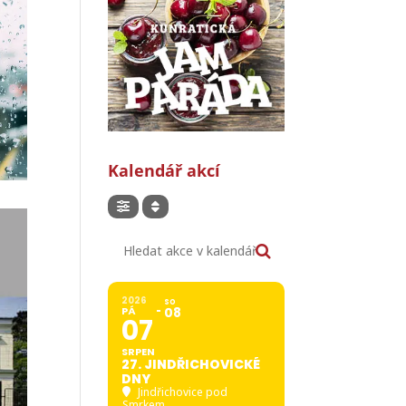
Kalendář akcí
Hledat akce v kalendáři
2026
SO
PÁ
08
07
SRPEN
27. JINDŘICHOVICKÉ
DNY
Jindřichovice pod
Smrkem