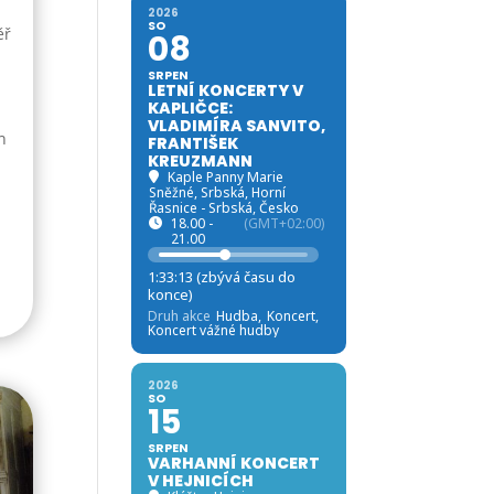
2026
SO
ěř
08
SRPEN
LETNÍ KONCERTY V
KAPLIČCE:
é
VLADIMÍRA SANVITO,
n
FRANTIŠEK
KREUZMANN
Kaple Panny Marie
Sněžné, Srbská
, Horní
Řasnice - Srbská, Česko
18.00 -
(GMT+02:00)
21.00
1:33:11 (zbývá času do
konce)
Druh akce
Hudba,
Koncert,
Koncert vážné hudby
2026
SO
15
SRPEN
VARHANNÍ KONCERT
V HEJNICÍCH