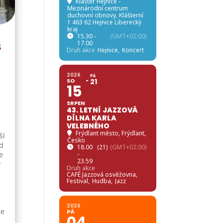
Klášter Hejnice -
Mezinárodní centrum
duchovní obnovy
, Klášterní
1 463 62 Hejnice Liberecký
kraj
15.30 -
(GMT+02:00)
17.00
s
Druh akce
Hejnice,
Koncert
2026
PÁ
SO
21
15
h
SRPEN
43. LETNÍ JAZZOVÁ
DÍLNA KARLA
VELEBNÉHO
Frýdlant město
, Frýdlant,
ší
Česko
od
18.00
(21)
(GMT+02:00)
e
-
23.59
y
Druh akce
CAFÉ Jazzová osvěžovna,
Festival,
Hudba,
Jazz
2026
ce
PÁ
04