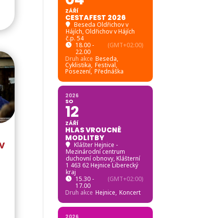
ZÁŘÍ
CESTAFEST 2026
Beseda Oldřichov v
Hájích
, Oldřichov v Hájích
č.p. 54
18.00 -
(GMT+02:00)
22.00
Druh akce
Beseda,
Cyklistika,
Festival,
Posezení,
Přednáška
2026
SO
12
ZÁŘÍ
HLAS VROUCNÉ
MODLITBY
v
Klášter Hejnice -
Mezinárodní centrum
duchovní obnovy
, Klášterní
1 463 62 Hejnice Liberecký
kraj
15.30 -
(GMT+02:00)
17.00
Druh akce
Hejnice,
Koncert
2026