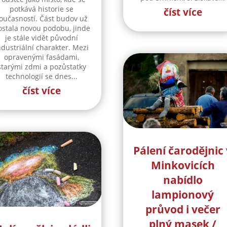
potkává historie se
číst více
oučasností. Část budov už
ostala novou podobu, jinde
je stále vidět původní
ndustriální charakter. Mezi
opravenými fasádami,
starými zdmi a pozůstatky
technologií se dnes...
číst více
Pálení čarodějnic 
Minkovicích
nabídlo
lampionový
průvod i večer
plný masek /