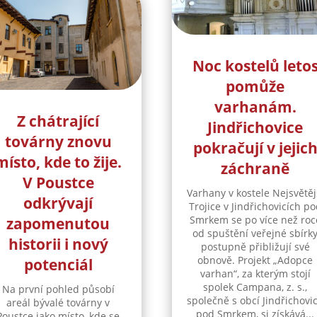
Noc kostelů leto
pomůže
varhanám.
Z chátrající
Jindřichovice
továrny znovu
pokračují v jejic
místo, kde to žije.
záchraně
V Poustce
Varhany v kostele Nejsvětěj
odkrývají
Trojice v Jindřichovicích p
Smrkem se po více než roc
zapomenutou
od spuštění veřejné sbírk
historii i nový
postupně přibližují své
obnově. Projekt „Adopce
potenciál
varhan“, za kterým stojí
spolek Campana, z. s.,
Na první pohled působí
společně s obcí Jindřichovi
areál bývalé továrny v
pod Smrkem, si získává...
Poustce jako místo, kde se