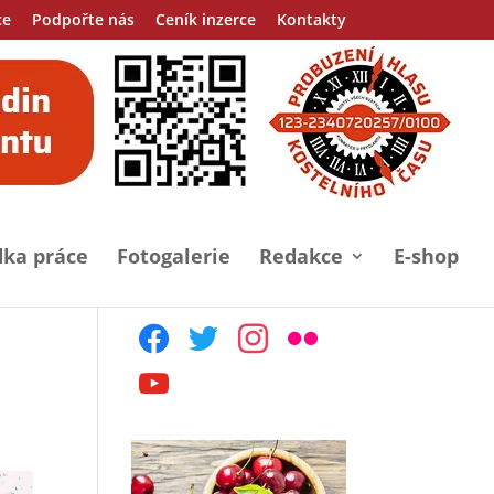
ce
Podpořte nás
Ceník inzerce
Kontakty
ka práce
Fotogalerie
Redakce
E-shop
facebook
twitter
instagram
flickr
youtube