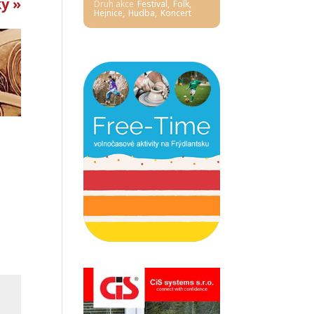
ky »
Druh akce
Festival,
Folk,
Hejnice,
Hudba,
Koncert