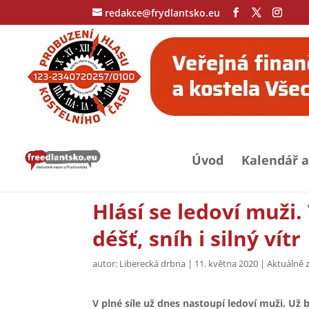
redakce@frydlantsko.eu
Úvod
Kalendář a
Hlásí se ledoví muži
déšť, sníh i silný vítr
autor:
Liberecká drbna
|
11. května 2020
|
Aktuálně 
V plné síle už dnes nastoupí ledoví muži. Už