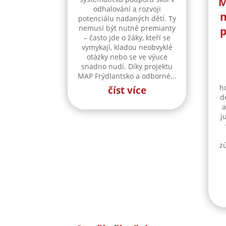
M
odhalování a rozvoji
n
potenciálu nadaných dětí. Ty
nemusí být nutně premianty
p
– často jde o žáky, kteří se
vymykají, kladou neobvyklé
otázky nebo se ve výuce
snadno nudí. Díky projektu
MAP Frýdlantsko a odborné...
h
číst více
d
a
j
z