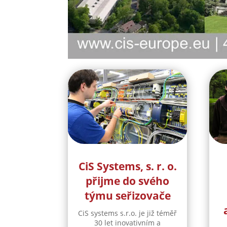
CiS Systems, s. r. o.
přijme do svého
týmu seřizovače
CiS systems s.r.o. je již téměř
30 let inovativním a