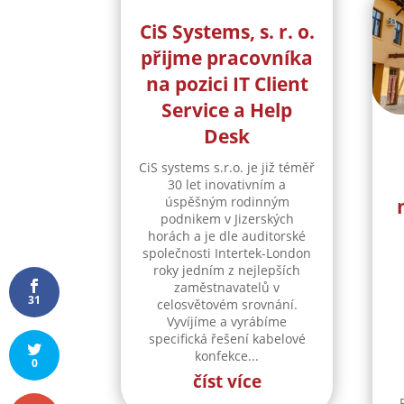
CiS Systems, s. r. o.
přijme pracovníka
na pozici IT Client
Service a Help
Desk
CiS systems s.r.o. je již téměř
30 let inovativním a
úspěšným rodinným
podnikem v Jizerských
horách a je dle auditorské
společnosti Intertek-London
roky jedním z nejlepších
zaměstnavatelů v
31
celosvětovém srovnání.
Vyvíjíme a vyrábíme
specifická řešení kabelové
konfekce...
0
číst více