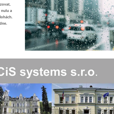
zovat,
 nulu a
lohách.
dne.