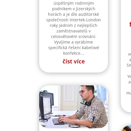
úspěšným rodinným
podnikem v Jizerských
horách a je dle auditorské
společnosti Intertek-London
roky jedním z nejlepších
zaměstnavatelů v
celosvětovém srovnání.
Vyvíjíme a vyrábíme
specifická řešení kabelové
konfekce...
v
číst více
Sm
V
a
ma