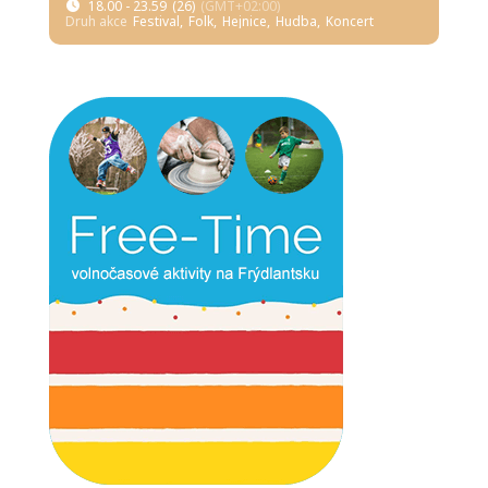
18.00 - 23.59
(26)
(GMT+02:00)
Druh akce
Festival,
Folk,
Hejnice,
Hudba,
Koncert