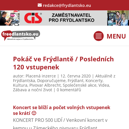
redakce@frydlantsko.eu
Pokáč ve Frýdlantě / Posledních
120 vstupenek
autor:
Placená inzerce
|
12. června 2020
|
Aktuálně z
Frýdlantska
,
Doporučujeme
,
Frýdlant
,
Koncerty
,
Kultura
,
Pivovar Albrecht
,
Společenské akce
,
Videa
,
Zábava a noční život
|
0 komentářů
Koncert se blíží a počet volných vstupenek
se krátí 🙂
KONCERT PRO 500 LIDÍ / Venkovní koncert v
kempu u Zámeckého pivovaru Frýdlant.