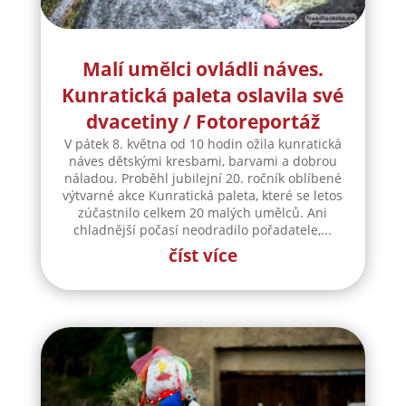
Malí umělci ovládli náves.
Kunratická paleta oslavila své
dvacetiny / Fotoreportáž
V pátek 8. května od 10 hodin ožila kunratická
náves dětskými kresbami, barvami a dobrou
náladou. Proběhl jubilejní 20. ročník oblíbené
výtvarné akce Kunratická paleta, které se letos
zúčastnilo celkem 20 malých umělců. Ani
chladnější počasí neodradilo pořadatele,...
číst více