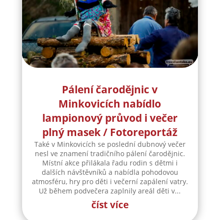
Pálení čarodějnic v
Minkovicích nabídlo
lampionový průvod i večer
plný masek / Fotoreportáž
Také v Minkovicích se poslední dubnový večer
nesl ve znamení tradičního pálení čarodějnic.
Místní akce přilákala řadu rodin s dětmi i
dalších návštěvníků a nabídla pohodovou
atmosféru, hry pro děti i večerní zapálení vatry.
Už během podvečera zaplnily areál děti v...
číst více