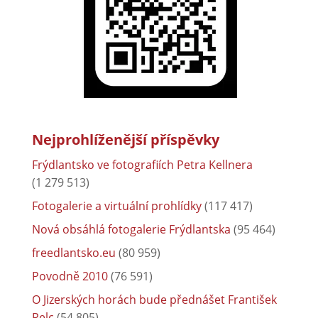
Nejprohlíženější příspěvky
Frýdlantsko ve fotografiích Petra Kellnera
(1 279 513)
Fotogalerie a virtuální prohlídky
(117 417)
Nová obsáhlá fotogalerie Frýdlantska
(95 464)
freedlantsko.eu
(80 959)
Povodně 2010
(76 591)
O Jizerských horách bude přednášet František
Pelc
(54 805)