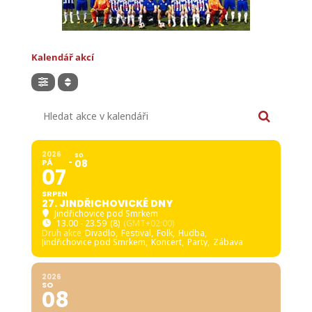
Kalendář akcí
Hledat akce v kalendáři
2026
SO
PÁ
08
07
SRPEN
27. JINDŘICHOVICKÉ DNY
Jindřichovice pod Smrkem
13.00 - 23.59
(8)
(GMT+02:00)
Druh akce
Divadlo,
Festival,
Folk,
Hudba,
Jindřichovice pod Smrkem,
Koncert,
Party,
Zábava
2026
SO
08