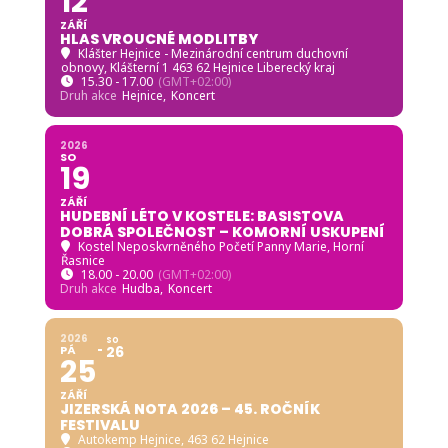
12
ZÁŘÍ
HLAS VROUCNÉ MODLITBY
Klášter Hejnice - Mezinárodní centrum duchovní
obnovy
, Klášterní 1 463 62 Hejnice Liberecký kraj
15.30 - 17.00
(GMT+02:00)
Druh akce
Hejnice,
Koncert
2026
SO
19
ZÁŘÍ
HUDEBNÍ LÉTO V KOSTELE: BASISTOVA
DOBRÁ SPOLEČNOST – KOMORNÍ USKUPENÍ
Kostel Neposkvrněného Početí Panny Marie, Horní
Řasnice
18.00 - 20.00
(GMT+02:00)
Druh akce
Hudba,
Koncert
2026
SO
PÁ
26
25
ZÁŘÍ
JIZERSKÁ NOTA 2026 – 45. ROČNÍK
FESTIVALU
Autokemp Hejnice
, 463 62 Hejnice