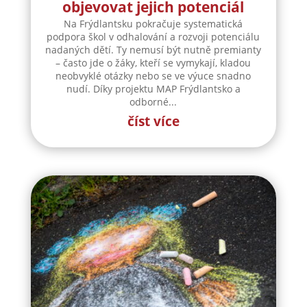
objevovat jejich potenciál
Na Frýdlantsku pokračuje systematická
podpora škol v odhalování a rozvoji potenciálu
nadaných dětí. Ty nemusí být nutně premianty
– často jde o žáky, kteří se vymykají, kladou
neobvyklé otázky nebo se ve výuce snadno
nudí. Díky projektu MAP Frýdlantsko a
odborné...
číst více