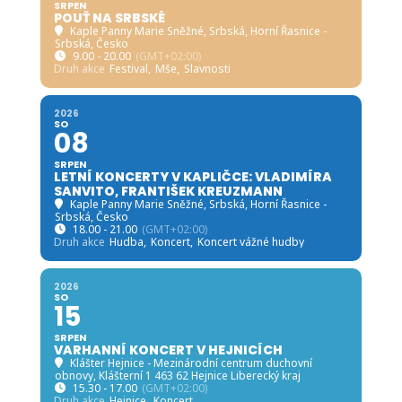
SRPEN
POUŤ NA SRBSKÉ
Kaple Panny Marie Sněžné, Srbská
, Horní Řasnice -
Srbská, Česko
9.00 - 20.00
(GMT+02:00)
Druh akce
Festival,
Mše,
Slavnosti
2026
SO
08
SRPEN
LETNÍ KONCERTY V KAPLIČCE: VLADIMÍRA
SANVITO, FRANTIŠEK KREUZMANN
Kaple Panny Marie Sněžné, Srbská
, Horní Řasnice -
Srbská, Česko
18.00 - 21.00
(GMT+02:00)
Druh akce
Hudba,
Koncert,
Koncert vážné hudby
2026
SO
15
SRPEN
VARHANNÍ KONCERT V HEJNICÍCH
Klášter Hejnice - Mezinárodní centrum duchovní
obnovy
, Klášterní 1 463 62 Hejnice Liberecký kraj
15.30 - 17.00
(GMT+02:00)
Druh akce
Hejnice,
Koncert