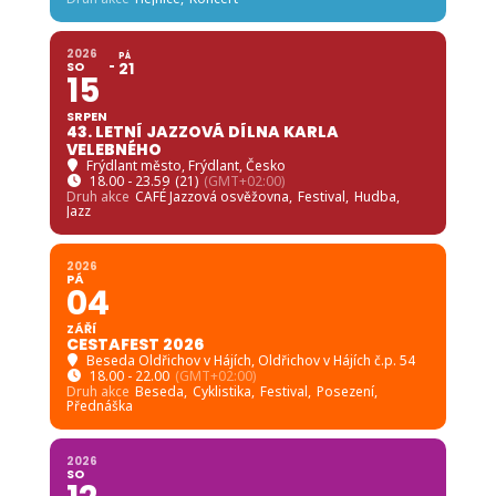
2026
PÁ
SO
21
15
SRPEN
43. LETNÍ JAZZOVÁ DÍLNA KARLA
VELEBNÉHO
Frýdlant město
, Frýdlant, Česko
18.00 - 23.59
(21)
(GMT+02:00)
Druh akce
CAFÉ Jazzová osvěžovna,
Festival,
Hudba,
Jazz
2026
PÁ
04
ZÁŘÍ
CESTAFEST 2026
Beseda Oldřichov v Hájích
, Oldřichov v Hájích č.p. 54
18.00 - 22.00
(GMT+02:00)
Druh akce
Beseda,
Cyklistika,
Festival,
Posezení,
Přednáška
2026
SO