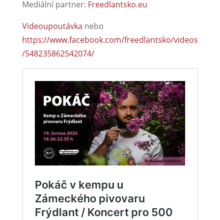
Mediální partner:
Freedlantsko.eu
Videoupoutávka
nebo
https://www.facebook.com/freedlantsko/videos
/548235862542074/