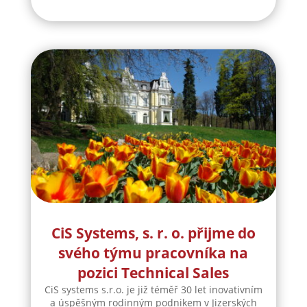
CiS Systems, s. r. o. přijme do
svého týmu pracovníka na
pozici Technical Sales
CiS systems s.r.o. je již téměř 30 let inovativním
a úspěšným rodinným podnikem v Jizerských