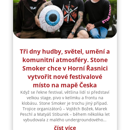
Tři dny hudby, světel, umění a
komunitní atmosféry. Stone
Smoker chce v Horní Řasnici
vytvořit nové festivalové
místo na mapě Česka
Když se řekne festival, většina lidí si představí
velkou stage, pivo v kelímku a frontu na
klobásu. Stone Smoker je trochu jiný případ.
Trojice organizátorů – Vojtěch Božek, Marek
Peschl a Matyáš Stiburek – během několika let
vybudovala z malého undergroundového...
číst více