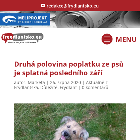
redakce@frydlantsko.eu
Druhá polovina poplatku ze psů
je splatná posledního září
autor:
Markéta
|
26. srpna 2020
|
Aktuálně z
Frýdlantska
,
Důležité
,
Frýdlant
|
0 komentářů