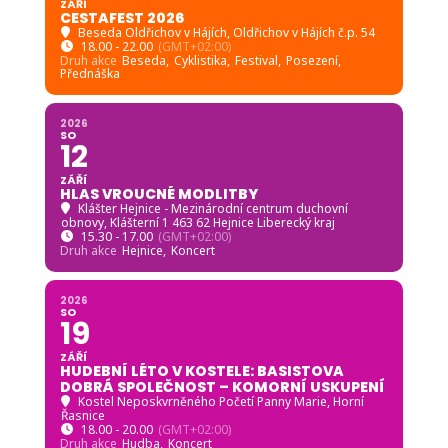
ZÁŘÍ
CESTAFEST 2026
Beseda Oldřichov v Hájích
, Oldřichov v Hájích č.p. 54
18.00 - 22.00
(GMT+02:00)
Druh akce
Beseda,
Cyklistika,
Festival,
Posezení,
Přednáška
2026
SO
12
ZÁŘÍ
HLAS VROUCNÉ MODLITBY
Klášter Hejnice - Mezinárodní centrum duchovní
obnovy
, Klášterní 1 463 62 Hejnice Liberecký kraj
15.30 - 17.00
(GMT+02:00)
Druh akce
Hejnice,
Koncert
2026
SO
19
ZÁŘÍ
HUDEBNÍ LÉTO V KOSTELE: BASISTOVA
DOBRÁ SPOLEČNOST – KOMORNÍ USKUPENÍ
Kostel Neposkvrněného Početí Panny Marie, Horní
Řasnice
18.00 - 20.00
(GMT+02:00)
Druh akce
Hudba,
Koncert