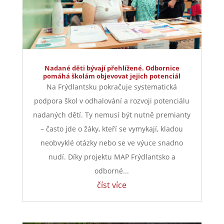
Nadané děti bývají přehlížené. Odbornice
pomáhá školám objevovat jejich potenciál
Na Frýdlantsku pokračuje systematická
podpora škol v odhalování a rozvoji potenciálu
nadaných dětí. Ty nemusí být nutně premianty
– často jde o žáky, kteří se vymykají, kladou
neobvyklé otázky nebo se ve výuce snadno
nudí. Díky projektu MAP Frýdlantsko a
odborné...
číst více