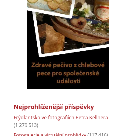
Nejprohlíženější příspěvky
Frýdlantsko ve fotografiích Petra Kellnera
(1 279 513)
Fotogalerie a virtuální prohlídky
(117 416)