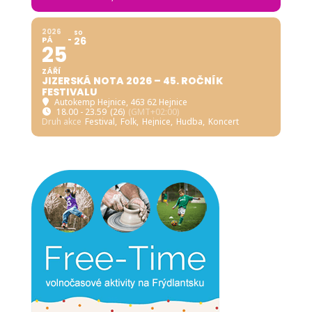
2026
SO
PÁ
26
25
ZÁŘÍ
JIZERSKÁ NOTA 2026 – 45. ROČNÍK
FESTIVALU
Autokemp Hejnice
, 463 62 Hejnice
18.00 - 23.59
(26)
(GMT+02:00)
Druh akce
Festival,
Folk,
Hejnice,
Hudba,
Koncert