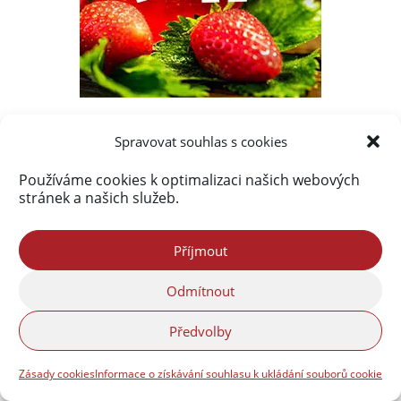
Spravovat souhlas s cookies
Nejnovější komentáře
Používáme cookies k optimalizaci našich webových
Marek Strnad
:
Hejnické VínoHraní 2026
stránek a našich služeb.
Petr Jeřábek
:
Hejnické VínoHraní 2026
Matyáš Holický
:
Volná pracovní místa ve
Příjmout
společnosti CiS SYSTEMS s.r.o.
Odmítnout
Lucie Zralá
:
Srpen 1968 na Liberecku a
Frýdlantsku ve fotografiích
Předvolby
Lenka Úžasná
:
Ve Frýdlantu se znovu otevírá
kurz včelařství pro dospělé
Zásady cookies
Informace o získávání souhlasu k ukládání souborů cookie
Vladimír Franko
:
Společnost ETK Check, s.r.o.