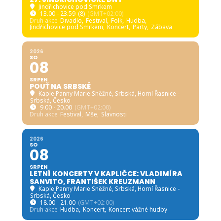
Jindřichovice pod Smrkem
13.00 - 23.59
(8)
(GMT+02:00)
Druh akce
Divadlo,
Festival,
Folk,
Hudba,
Jindřichovice pod Smrkem,
Koncert,
Party,
Zábava
2026
SO
08
SRPEN
POUŤ NA SRBSKÉ
Kaple Panny Marie Sněžné, Srbská
, Horní Řasnice -
Srbská, Česko
9.00 - 20.00
(GMT+02:00)
Druh akce
Festival,
Mše,
Slavnosti
2026
SO
08
SRPEN
LETNÍ KONCERTY V KAPLIČCE: VLADIMÍRA
SANVITO, FRANTIŠEK KREUZMANN
Kaple Panny Marie Sněžné, Srbská
, Horní Řasnice -
Srbská, Česko
18.00 - 21.00
(GMT+02:00)
Druh akce
Hudba,
Koncert,
Koncert vážné hudby