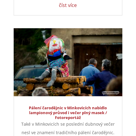
číst více
Pálení čarodějnic v Minkovicích nabídlo
lampionový průvod i večer plný masek /
Fotoreportáž
Také v Minkovicích se poslední dubnový večer
nesl ve znamení tradičního pálení čarodějnic.