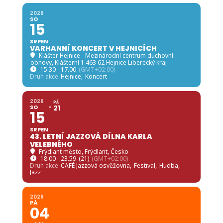
2026
SO
15
SRPEN
VARHANNÍ KONCERT V HEJNICÍCH
Klášter Hejnice - Mezinárodní centrum duchovní
obnovy
, Klášterní 1 463 62 Hejnice Liberecký kraj
15.30 - 17.00
(GMT+02:00)
Druh akce
Hejnice,
Koncert
2026
PÁ
SO
21
15
SRPEN
43. LETNÍ JAZZOVÁ DÍLNA KARLA
VELEBNÉHO
Frýdlant město
, Frýdlant, Česko
18.00 - 23.59
(21)
(GMT+02:00)
Druh akce
CAFÉ Jazzová osvěžovna,
Festival,
Hudba,
Jazz
2026
PÁ
04