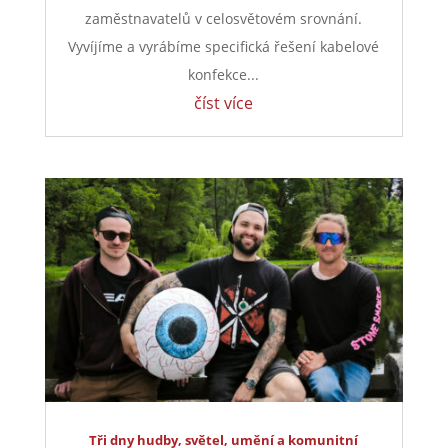
zaměstnavatelů v celosvětovém srovnání.
Vyvíjíme a vyrábíme specifická řešení kabelové
konfekce...
číst více
Tři dny hudby, světel, umění a komunitní