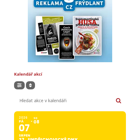
Kalendář akcí
Hledat akce v kalendáři
2026
SO
PÁ
08
07
SRPEN
27. JINDŘICHOVICKÉ DNY