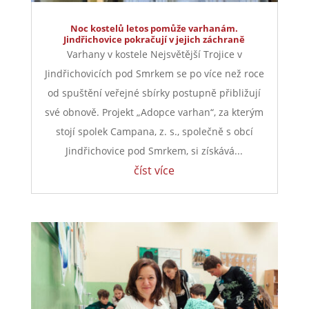
Noc kostelů letos pomůže varhanám.
Jindřichovice pokračují v jejich záchraně
Varhany v kostele Nejsvětější Trojice v
Jindřichovicích pod Smrkem se po více než roce
od spuštění veřejné sbírky postupně přibližují
své obnově. Projekt „Adopce varhan“, za kterým
stojí spolek Campana, z. s., společně s obcí
Jindřichovice pod Smrkem, si získává...
číst více