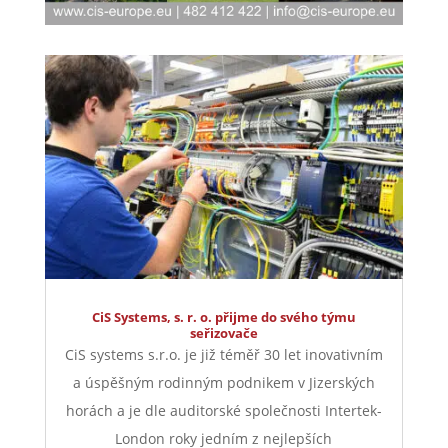
CiS Systems, s. r. o. přijme do svého týmu
seřizovače
CiS systems s.r.o. je již téměř 30 let inovativním
a úspěšným rodinným podnikem v Jizerských
horách a je dle auditorské společnosti Intertek-
London roky jedním z nejlepších