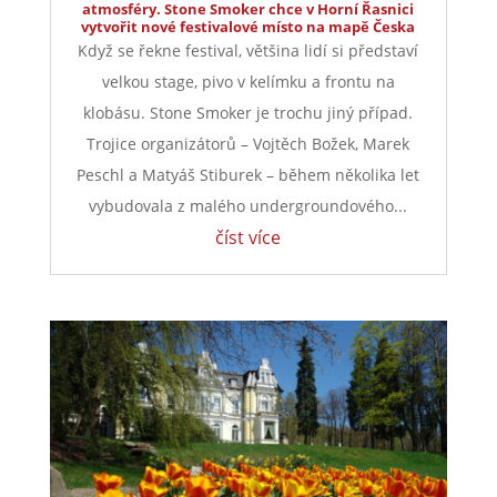
atmosféry. Stone Smoker chce v Horní Řasnici
vytvořit nové festivalové místo na mapě Česka
Když se řekne festival, většina lidí si představí
velkou stage, pivo v kelímku a frontu na
klobásu. Stone Smoker je trochu jiný případ.
Trojice organizátorů – Vojtěch Božek, Marek
Peschl a Matyáš Stiburek – během několika let
vybudovala z malého undergroundového...
číst více