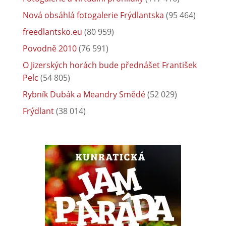
Nová obsáhlá fotogalerie Frýdlantska
(95 464)
freedlantsko.eu
(80 959)
Povodně 2010
(76 591)
O Jizerských horách bude přednášet František
Pelc
(54 805)
Rybník Dubák a Meandry Smědé
(52 029)
Frýdlant
(38 014)