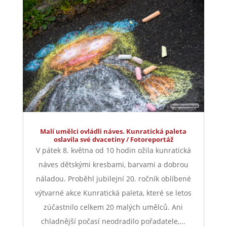
Malí umělci ovládli náves. Kunratická paleta
oslavila své dvacetiny / Fotoreportáž
V pátek 8. května od 10 hodin ožila kunratická
náves dětskými kresbami, barvami a dobrou
náladou. Proběhl jubilejní 20. ročník oblíbené
výtvarné akce Kunratická paleta, které se letos
zúčastnilo celkem 20 malých umělců. Ani
chladnější počasí neodradilo pořadatele,...