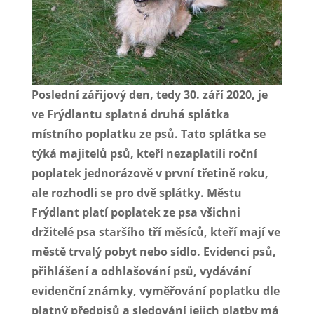
Poslední zářijový den, tedy 30. září 2020, je
ve Frýdlantu splatná druhá splátka
místního poplatku ze psů. Tato splátka se
týká majitelů psů, kteří nezaplatili roční
poplatek jednorázově v první třetině roku,
ale rozhodli se pro dvě splátky. Městu
Frýdlant platí poplatek ze psa všichni
držitelé psa staršího tří měsíců, kteří mají ve
městě trvalý pobyt nebo sídlo. Evidenci psů,
přihlášení a odhlašování psů, vydávání
evidenční známky, vyměřování poplatku dle
platný předpisů a sledování jejich platby má