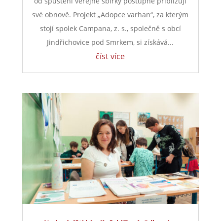
od spuštění veřejné sbírky postupně přibližují
své obnově. Projekt „Adopce varhan“, za kterým
stojí spolek Campana, z. s., společně s obcí
Jindřichovice pod Smrkem, si získává...
číst více