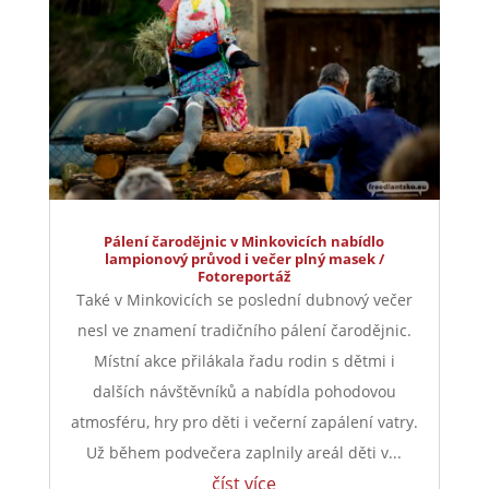
Pálení čarodějnic v Minkovicích nabídlo
lampionový průvod i večer plný masek /
Fotoreportáž
Také v Minkovicích se poslední dubnový večer
nesl ve znamení tradičního pálení čarodějnic.
Místní akce přilákala řadu rodin s dětmi i
dalších návštěvníků a nabídla pohodovou
atmosféru, hry pro děti i večerní zapálení vatry.
Už během podvečera zaplnily areál děti v...
číst více