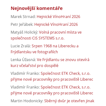
Nejnovější komentáře
Marek Strnad
:
Hejnické VínoHraní 2026
Petr Jeřábek
:
Hejnické VínoHraní 2026
Matyáš Holický
:
Volná pracovní místa ve
společnosti CiS SYSTEMS s.r.o.
Lucie Zralá
:
Srpen 1968 na Liberecku a
Frýdlantsku ve fotografiích
Lenka Úžasná
:
Ve Frýdlantu se znovu otevírá
kurz včelařství pro dospělé
Vladimír Franko
:
Společnost ETK Check, s.r.o.
přijme nové pracovníky pro pracoviště Liberec
Vladimír Franko
:
Společnost ETK Check, s.r.o.
přijme nové pracovníky pro pracoviště Liberec
Martin Hodonicky
:
Sběrný dvůr je otevřen jinak