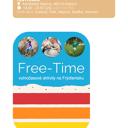
Autokemp Hejnice
, 463 62 Hejnice
18.00 - 23.59
(26)
(GMT+02:00)
Druh akce
Festival,
Folk,
Hejnice,
Hudba,
Koncert