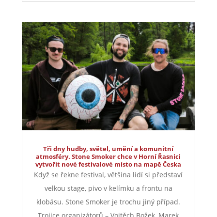
Tři dny hudby, světel, umění a komunitní
atmosféry. Stone Smoker chce v Horní Řasnici
vytvořit nové festivalové místo na mapě Česka
Když se řekne festival, většina lidí si představí
velkou stage, pivo v kelímku a frontu na
klobásu. Stone Smoker je trochu jiný případ.
Trojice organizátorů – Vojtěch Božek, Marek