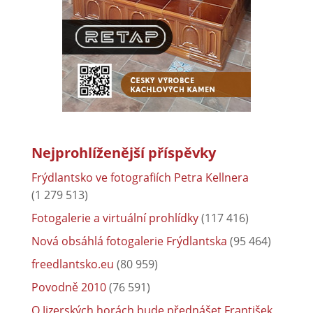
Nejprohlíženější příspěvky
Frýdlantsko ve fotografiích Petra Kellnera
(1 279 513)
Fotogalerie a virtuální prohlídky
(117 416)
Nová obsáhlá fotogalerie Frýdlantska
(95 464)
freedlantsko.eu
(80 959)
Povodně 2010
(76 591)
O Jizerských horách bude přednášet František