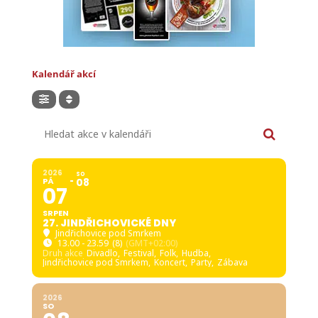
Kalendář akcí
Hledat akce v kalendáři
2026
SO
PÁ
08
07
SRPEN
27. JINDŘICHOVICKÉ DNY
Jindřichovice pod Smrkem
13.00 - 23.59
(8)
(GMT+02:00)
Druh akce
Divadlo,
Festival,
Folk,
Hudba,
Jindřichovice pod Smrkem,
Koncert,
Party,
Zábava
2026
SO