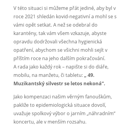
V této situaci si můžeme přát jediné, aby byl v
roce 2021 shledán kovid-negativní a mohl se s
vámi opět setkat. A než se odebral do
karantény, tak vám všem vzkazuje, abyste
opravdu dodržovali všechna hygienická
opatření, abychom se všichni mohli sejít v
příštím roce na jeho dalším pokračování.
A rada jako každý rok – napište si do diáře,
mobilu, na manžetu, či tabletu:
„ 49.
Muzikantský silvestr se letos nekoná“.
Jako kompenzaci našim věrným fanouškům,
pakliže to epidemiologická situace dovolí,
uvažuje spolkový výbor o jarním „náhradním“
koncertu, ale v menším rozsahu.