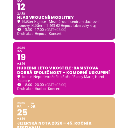
SO
12
ZÁŘÍ
HLAS VROUCNÉ MODLITBY
Klášter Hejnice - Mezinárodní centrum duchovní
obnovy
, Klášterní 1 463 62 Hejnice Liberecký kraj
15.30 - 17.00
(GMT+02:00)
Druh akce
Hejnice,
Koncert
2026
SO
19
ZÁŘÍ
HUDEBNÍ LÉTO V KOSTELE: BASISTOVA
DOBRÁ SPOLEČNOST – KOMORNÍ USKUPENÍ
Kostel Neposkvrněného Početí Panny Marie, Horní
Řasnice
18.00 - 20.00
(GMT+02:00)
Druh akce
Hudba,
Koncert
2026
SO
PÁ
26
25
ZÁŘÍ
JIZERSKÁ NOTA 2026 – 45. ROČNÍK
FESTIVALU