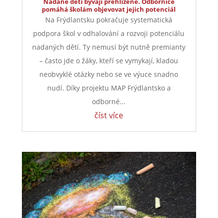
Nadané děti bývají přehlížené. Odbornice
pomáhá školám objevovat jejich potenciál
Na Frýdlantsku pokračuje systematická
podpora škol v odhalování a rozvoji potenciálu
nadaných dětí. Ty nemusí být nutně premianty
– často jde o žáky, kteří se vymykají, kladou
neobvyklé otázky nebo se ve výuce snadno
nudí. Díky projektu MAP Frýdlantsko a
odborné...
číst více