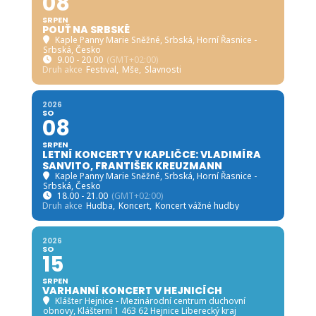
08
SRPEN
POUŤ NA SRBSKÉ
Kaple Panny Marie Sněžné, Srbská
, Horní Řasnice -
Srbská, Česko
9.00 - 20.00
(GMT+02:00)
Druh akce
Festival,
Mše,
Slavnosti
2026
SO
08
SRPEN
LETNÍ KONCERTY V KAPLIČCE: VLADIMÍRA
SANVITO, FRANTIŠEK KREUZMANN
Kaple Panny Marie Sněžné, Srbská
, Horní Řasnice -
Srbská, Česko
18.00 - 21.00
(GMT+02:00)
Druh akce
Hudba,
Koncert,
Koncert vážné hudby
2026
SO
15
SRPEN
VARHANNÍ KONCERT V HEJNICÍCH
Klášter Hejnice - Mezinárodní centrum duchovní
obnovy
, Klášterní 1 463 62 Hejnice Liberecký kraj