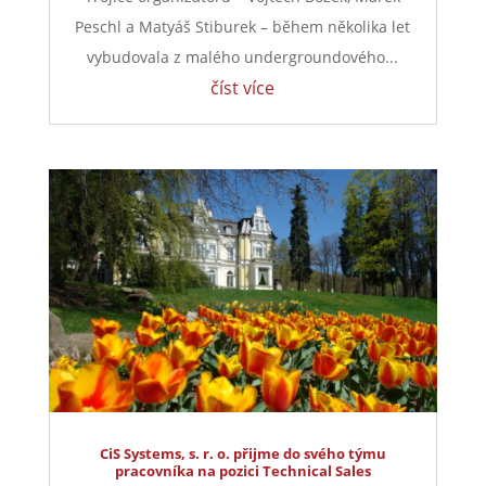
Peschl a Matyáš Stiburek – během několika let
vybudovala z malého undergroundového...
číst více
CiS Systems, s. r. o. přijme do svého týmu
pracovníka na pozici Technical Sales