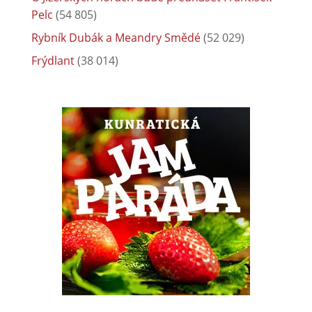
Pelc
(54 805)
Rybník Dubák a Meandry Smědé
(52 029)
Frýdlant
(38 014)