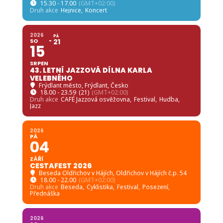
15.30 - 17.00
(GMT+02:00)
Druh akce
Hejnice,
Koncert
2026
PÁ
SO
21
15
SRPEN
43. LETNÍ JAZZOVÁ DÍLNA KARLA
VELEBNÉHO
Frýdlant město
, Frýdlant, Česko
18.00 - 23.59
(21)
(GMT+02:00)
Druh akce
CAFÉ Jazzová osvěžovna,
Festival,
Hudba,
Jazz
2026
PÁ
04
ZÁŘÍ
CESTAFEST 2026
Beseda Oldřichov v Hájích
, Oldřichov v Hájích č.p. 54
18.00 - 22.00
(GMT+02:00)
Druh akce
Beseda,
Cyklistika,
Festival,
Posezení,
Přednáška
2026