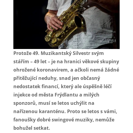
Protože 49. Muzikantský Silvestr svým
stářím – 49 let – je na hranici věkové skupiny
ohrožené koronavirem, a ačkoli nemá žádné
přitěžující neduhy, snad jen občasný
nedostatek financí, který ale úspěšně léčí
injekce od města Frýdlantu a milých
sponzorů, musí se letos uchýlit na
nařízenou karanténu. Proto se letos s vámi,
fanoušky dobré swingové muziky, nemůže
bohužel setkat.