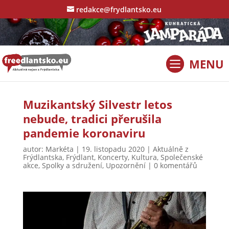
redakce@frydlantsko.eu
Muzikantský Silvestr letos
nebude, tradici přerušila
pandemie koronaviru
autor:
Markéta
|
19. listopadu 2020
|
Aktuálně z
Frýdlantska
,
Frýdlant
,
Koncerty
,
Kultura
,
Společenské
akce
,
Spolky a sdružení
,
Upozornění
|
0 komentářů