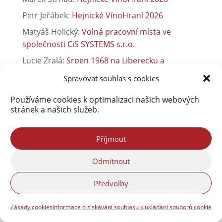
Petr Jeřábek
:
Hejnické VínoHraní 2026
Matyáš Holický
:
Volná pracovní místa ve
společnosti CiS SYSTEMS s.r.o.
Lucie Zralá
:
Srpen 1968 na Liberecku a
Frýdlantsku ve fotografiích
Spravovat souhlas s cookies
Lenka Úžasná
:
Ve Frýdlantu se znovu otevírá
Používáme cookies k optimalizaci našich webových
kurz včelařství pro dospělé
stránek a našich služeb.
Vladimír Franko
:
Společnost ETK Check, s.r.o.
přijme nové pracovníky pro pracoviště Liberec
Příjmout
Vladimír Franko
:
Společnost ETK Check, s.r.o.
přijme nové pracovníky pro pracoviště Liberec
Odmítnout
Martin Hodonicky
:
Sběrný dvůr je otevřen jinak
Předvolby
Zásady cookies
Informace o získávání souhlasu k ukládání souborů cookie