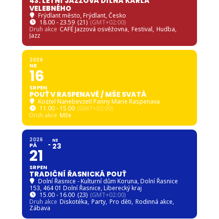
43. LETNÍ JAZZOVÁ DÍLNA KARLA
VELEBNÉHO
Frýdlant město
, Frýdlant, Česko
18.00 - 23.59
(21)
(GMT+02:00)
Druh akce
CAFÉ Jazzová osvěžovna,
Festival,
Hudba,
Jazz
2026
NE
16
SRPEN
POUŤ V RASPENAVĚ / MŠE SVATÁ
Kostel Nanebevzetí Panny Marie Raspenava
11.00 - 15.00
(GMT+02:00)
Druh akce
Mše
2026
NE
PÁ
23
21
SRPEN
TRADIČNÍ ŘASNICKÁ POUŤ
Dolní Řasnice - Kulturní dům Koruna
, Dolní Řasnice
153, 464 01 Dolní Řasnice, Liberecký kraj
15.00 - 16.00
(23)
(GMT+02:00)
Druh akce
Diskotéka,
Party,
Pro děti,
Rodinná akce,
Zábava