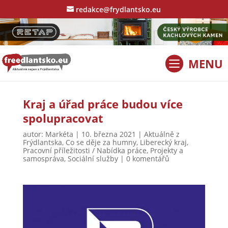
redakce@frydlantsko.eu
Kraj a úřad práce budou více
spolupracovat
autor:
Markéta
|
10. března 2021
|
Aktuálně z
Frýdlantska
,
Co se děje za humny
,
Liberecký kraj
,
Pracovní příležitosti / Nabídka práce
,
Projekty a
samospráva
,
Sociální služby
|
0 komentářů