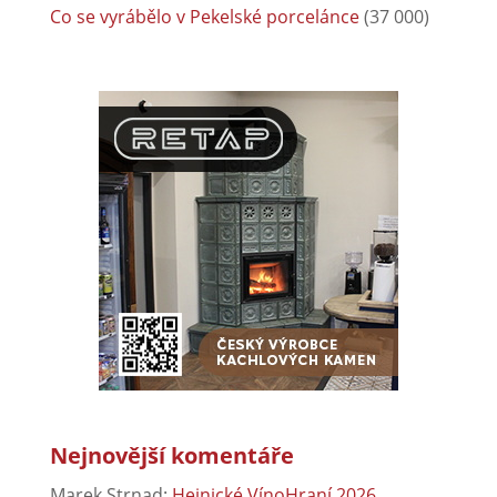
Co se vyrábělo v Pekelské porcelánce
(37 000)
Nejnovější komentáře
Marek Strnad
:
Hejnické VínoHraní 2026