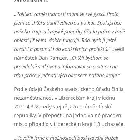
záležitostech.
„Politiku zaměstnanosti mám ve své gesci. Proto
jsem se chtěl s paní ředitelkou potkat. Spolupráce
našeho kraje a krajské pobočky úřadu práce v řadě
oblastí již velmi dobře funguje. Rád bych ji ještě
rozšířil a posunul i do konkrétních projektů,“
uvedl
náměstek Dan Ramzer
. „Chtěli bychom se
pravidelně setkávat a informovat se o situaci na
trhu práce v jednotlivých okresech našeho kraje.“
Podle údajů Českého statistického úřadu činila
nezaměstnanost v Libereckém kraji v lednu
2021 4,3 %, tedy stejně jako průměr České
republiky. V přepočtu na jedno volné pracovní
místo připadlo v Libereckém kraji 1,3 uchazeče.
„Hovořili jsme o možnostech poskytování služeb