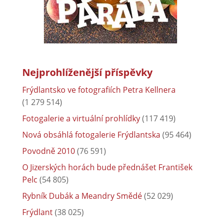
Nejprohlíženější příspěvky
Frýdlantsko ve fotografiích Petra Kellnera
(1 279 514)
Fotogalerie a virtuální prohlídky
(117 419)
Nová obsáhlá fotogalerie Frýdlantska
(95 464)
Povodně 2010
(76 591)
O Jizerských horách bude přednášet František
Pelc
(54 805)
Rybník Dubák a Meandry Smědé
(52 029)
Frýdlant
(38 025)