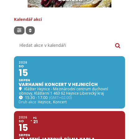
Kalendář akcí
Hledat akce v kalendáři
2026
SO
15
SRPEN
VARHANNÍ KONCERT V HEJNICÍCH
Klášter Hejnice - Mezinárodní centrum duchovní
obnovy
, Klášterní 1 463 62 Hejnice Liberecký kraj
15.30 - 17.00
(GMT+02:00)
Druh akce
Hejnice,
Koncert
2026
PÁ
SO
21
15
SRPEN