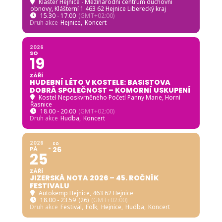
Klášter Hejnice - Mezinárodní centrum duchovní
obnovy
, Klášterní 1 463 62 Hejnice Liberecký kraj
15.30 - 17.00
(GMT+02:00)
Druh akce
Hejnice,
Koncert
2026
SO
19
ZÁŘÍ
HUDEBNÍ LÉTO V KOSTELE: BASISTOVA
DOBRÁ SPOLEČNOST – KOMORNÍ USKUPENÍ
Kostel Neposkvrněného Početí Panny Marie, Horní
Řasnice
18.00 - 20.00
(GMT+02:00)
Druh akce
Hudba,
Koncert
2026
SO
PÁ
26
25
ZÁŘÍ
JIZERSKÁ NOTA 2026 – 45. ROČNÍK
FESTIVALU
Autokemp Hejnice
, 463 62 Hejnice
18.00 - 23.59
(26)
(GMT+02:00)
Druh akce
Festival,
Folk,
Hejnice,
Hudba,
Koncert