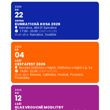
2026
SO
22
SRPEN
KUNRATICKÁ KOSA 2026
Kunratice
, 464 01 Kunratice
17.00 - 20.00
(GMT+02:00)
Druh akce
Kunratice,
Soutěže
2026
PÁ
04
ZÁŘÍ
CESTAFEST 2026
Beseda Oldřichov v Hájích
, Oldřichov v Hájích č.p. 54
18.00 - 22.00
(GMT+02:00)
Druh akce
Beseda,
Cyklistika,
Festival,
Posezení,
Přednáška
2026
SO
12
ZÁŘÍ
HLAS VROUCNÉ MODLITBY