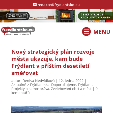
redakce@frydlantsko.eu
Nový strategický plán rozvoje
města ukazuje, kam bude
Frýdlant v příštím desetiletí
směřovat
autor:
Denisa Nedvídková
|
12. ledna 2022
|
Aktuálně z Frýdlantska
,
Doporučujeme
,
Frýdlant
,
Projekty a samospráva
,
Zvelebování obcí a měst
|
0
komentářů