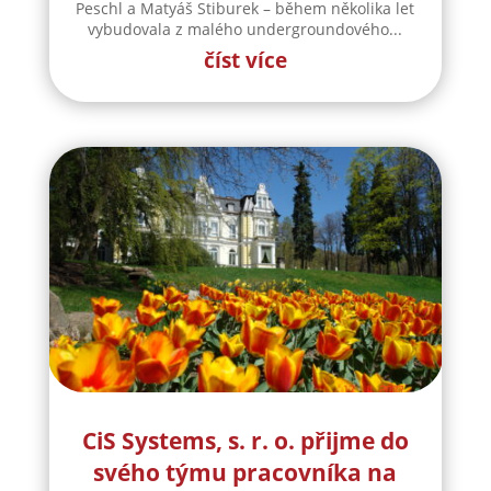
Peschl a Matyáš Stiburek – během několika let
vybudovala z malého undergroundového...
číst více
CiS Systems, s. r. o. přijme do
svého týmu pracovníka na