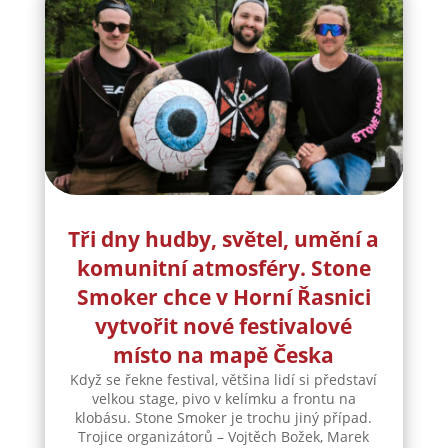
Tři dny hudby, světel, umění a
komunitní atmosféry. Stone
Smoker chce v Horní Řasnici
vytvořit nové festivalové
místo na mapě Česka
Když se řekne festival, většina lidí si představí
velkou stage, pivo v kelímku a frontu na
klobásu. Stone Smoker je trochu jiný případ.
Trojice organizátorů – Vojtěch Božek, Marek