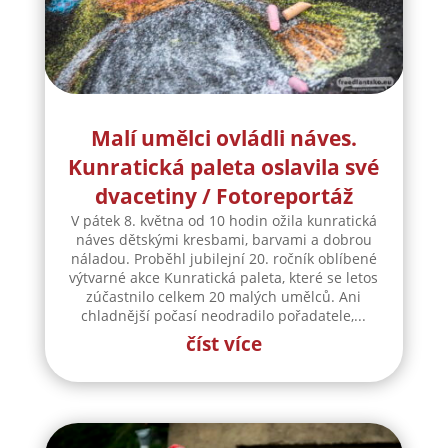
Malí umělci ovládli náves.
Kunratická paleta oslavila své
dvacetiny / Fotoreportáž
V pátek 8. května od 10 hodin ožila kunratická
náves dětskými kresbami, barvami a dobrou
náladou. Proběhl jubilejní 20. ročník oblíbené
výtvarné akce Kunratická paleta, které se letos
zúčastnilo celkem 20 malých umělců. Ani
chladnější počasí neodradilo pořadatele,...
číst více