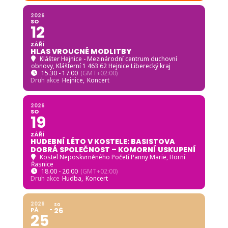
2026
SO
12
ZÁŘÍ
HLAS VROUCNÉ MODLITBY
Klášter Hejnice - Mezinárodní centrum duchovní
obnovy
, Klášterní 1 463 62 Hejnice Liberecký kraj
15.30 - 17.00
(GMT+02:00)
Druh akce
Hejnice,
Koncert
2026
SO
19
ZÁŘÍ
HUDEBNÍ LÉTO V KOSTELE: BASISTOVA
DOBRÁ SPOLEČNOST – KOMORNÍ USKUPENÍ
Kostel Neposkvrněného Početí Panny Marie, Horní
Řasnice
18.00 - 20.00
(GMT+02:00)
Druh akce
Hudba,
Koncert
2026
SO
PÁ
26
25