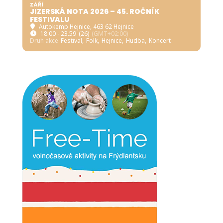
ZÁŘÍ
JIZERSKÁ NOTA 2026 – 45. ROČNÍK
FESTIVALU
Autokemp Hejnice
, 463 62 Hejnice
18.00 - 23.59
(26)
(GMT+02:00)
Druh akce
Festival,
Folk,
Hejnice,
Hudba,
Koncert