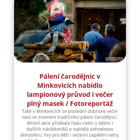
Pálení čarodějnic v
Minkovicích nabídlo
lampionový průvod i večer
plný masek / Fotoreportáž
Také v Minkovicích se poslední dubnový večer
nesl ve znamení tradičního pálení čarodějnic.
Místní akce přilákala řadu rodin s dětmi i
dalších návštěvníků a nabídla pohodovou
atmosféru, hry pro děti i večerní zapálení vatry.