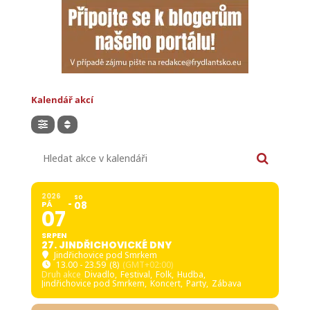
Kalendář akcí
Hledat akce v kalendáři
2026
SO
PÁ
08
07
SRPEN
27. JINDŘICHOVICKÉ DNY
Jindřichovice pod Smrkem
13.00 - 23.59
(8)
(GMT+02:00)
Druh akce
Divadlo,
Festival,
Folk,
Hudba,
Jindřichovice pod Smrkem,
Koncert,
Party,
Zábava