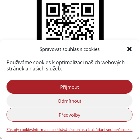
Spravovat souhlas s cookies
Používáme cookies k optimalizaci našich webových
stránek a našich služeb.
Nejprohlíženější příspěvky
Příjmout
Frýdlantsko ve fotografiích Petra Kellnera
(1 279 513)
Odmítnout
Fotogalerie a virtuální prohlídky
(117 417)
Předvolby
Nová obsáhlá fotogalerie Frýdlantska
(95 464)
freedlantsko.eu
(80 959)
Zásady cookies
Informace o získávání souhlasu k ukládání souborů cookie