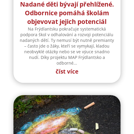
Nadané děti bývají přehlížené.
Odbornice pomáhá školám
objevovat jejich potenciál
Na Frýdlantsku pokračuje systematická
podpora škol v odhalování a rozvoji potenciálu
nadaných dětí. Ty nemusí být nutně premianty
– často jde o žáky, kteří se vymykají, kladou
neobvyklé otázky nebo se ve výuce snadno
nudí. Díky projektu MAP Frýdlantsko a
odborné...
číst více