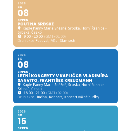
2026
SO
08
SRPEN
POUŤ NA SRBSKÉ
Kaple Panny Marie Sněžné, Srbská
, Horní Řasnice -
Srbská, Česko
9.00 - 20.00
(GMT+02:00)
Druh akce
Festival,
Mše,
Slavnosti
2026
SO
08
SRPEN
LETNÍ KONCERTY V KAPLIČCE: VLADIMÍRA
SANVITO, FRANTIŠEK KREUZMANN
Kaple Panny Marie Sněžné, Srbská
, Horní Řasnice -
Srbská, Česko
18.00 - 21.00
(GMT+02:00)
Druh akce
Hudba,
Koncert,
Koncert vážné hudby
2026
SO
15
SRPEN