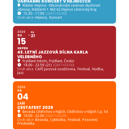
VARHANNÍ KONCERT V HEJNICÍCH
Klášter Hejnice - Mezinárodní centrum duchovní
obnovy
, Klášterní 1 463 62 Hejnice Liberecký kraj
15.30 - 17.00
(GMT+02:00)
Druh akce
Hejnice,
Koncert
2026
PÁ
SO
21
15
SRPEN
43. LETNÍ JAZZOVÁ DÍLNA KARLA
VELEBNÉHO
Frýdlant město
, Frýdlant, Česko
18.00 - 23.59
(21)
(GMT+02:00)
Druh akce
CAFÉ Jazzová osvěžovna,
Festival,
Hudba,
Jazz
2026
PÁ
04
ZÁŘÍ
CESTAFEST 2026
Beseda Oldřichov v Hájích
, Oldřichov v Hájích č.p. 54
18.00 - 22.00
(GMT+02:00)
Druh akce
Beseda,
Cyklistika,
Festival,
Posezení,
Přednáška