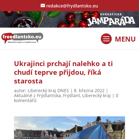
redakce@frydlantsko.eu
Ukrajinci prchají nalehko a ti
chudí teprve přijdou, říká
starosta
autor:
Liberecký kraj DNES
|
8. března 2022
|
Aktuálně z Frýdlantska
,
Frýdlant
,
Liberecký kraj
|
0
komentářů