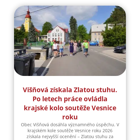
obci. Toto krásné výročí si nenechaly ujít
desítky současných i bývalých hráčů,
funkcionářů,...
číst více
Višňová získala Zlatou stuhu.