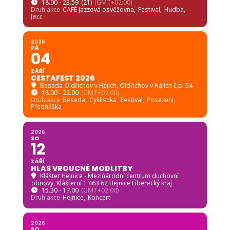
2026
PÁ
SO
21
15
SRPEN
43. LETNÍ JAZZOVÁ DÍLNA KARLA
VELEBNÉHO
Frýdlant město
, Frýdlant, Česko
18.00 - 23.59
(21)
(GMT+02:00)
Druh akce
CAFÉ Jazzová osvěžovna,
Festival,
Hudba,
Jazz
2026
PÁ
04
ZÁŘÍ
CESTAFEST 2026
Beseda Oldřichov v Hájích
, Oldřichov v Hájích č.p. 54
18.00 - 22.00
(GMT+02:00)
Druh akce
Beseda,
Cyklistika,
Festival,
Posezení,
Přednáška
2026
SO
12