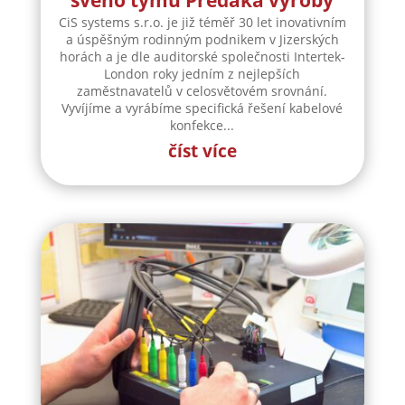
CiS Systems, s. r. o. přijme do
svého týmu Předáka výroby
CiS systems s.r.o. je již téměř 30 let inovativním
a úspěšným rodinným podnikem v Jizerských
horách a je dle auditorské společnosti Intertek-
London roky jedním z nejlepších
zaměstnavatelů v celosvětovém srovnání.
Vyvíjíme a vyrábíme specifická řešení kabelové
konfekce...
číst více