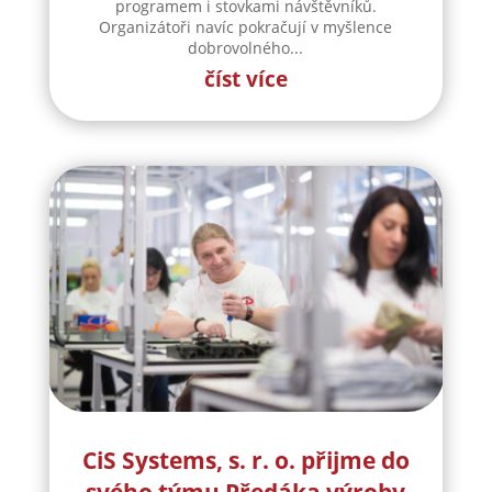
vás We Are Domi, Michal
Horák nebo Renne Dang
První červencový víkend budou Hejnice opět
patřit jedné z největších kulturních akcí
Frýdlantska. V sobotu 4. a v neděli 5. července
se město zaplní hudbou, jarmarkem, pouličním
programem i stovkami návštěvníků.
Organizátoři navíc pokračují v myšlence
dobrovolného...
číst více