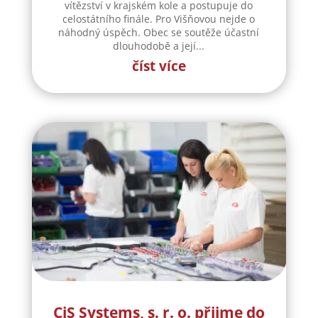
Po letech práce ovládla
krajské kolo soutěže Vesnice
roku
Obec Višňová dosáhla významného úspěchu. V
krajském kole soutěže Vesnice roku 2026
získala nejvyšší ocenění – Zlatou stuhu za
vítězství v krajském kole a postupuje do
celostátního finále. Pro Višňovou nejde o
náhodný úspěch. Obec se soutěže účastní
dlouhodobě a její...
číst více