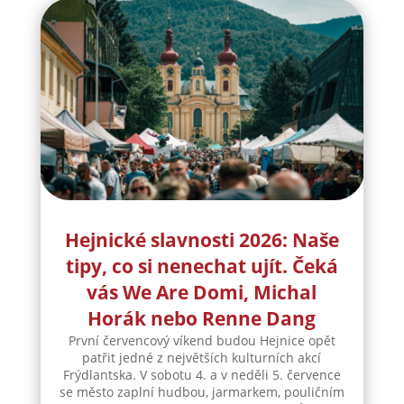
Vyvíjíme a vyrábíme specifická řešení kabelové
konfekce...
číst více
Hejnické slavnosti 2026: Naše
tipy, co si nenechat ujít. Čeká