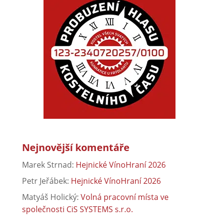
Frýdlant
(38 018)
Co se vyrábělo v Pekelské porcelánce
(37 000)
Nejnovější komentáře