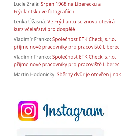
Marek Strnad
:
Hejnické VínoHraní 2026
Petr Jeřábek
:
Hejnické VínoHraní 2026
Matyáš Holický
:
Volná pracovní místa ve
společnosti CiS SYSTEMS s.r.o.
Lucie Zralá
:
Srpen 1968 na Liberecku a
Frýdlantsku ve fotografiích
Lenka Úžasná
:
Ve Frýdlantu se znovu otevírá
kurz včelařství pro dospělé
Vladimír Franko
:
Společnost ETK Check, s.r.o.
přijme nové pracovníky pro pracoviště Liberec
Vladimír Franko
:
Společnost ETK Check, s.r.o.
přijme nové pracovníky pro pracoviště Liberec
Martin Hodonicky
:
Sběrný dvůr je otevřen jinak