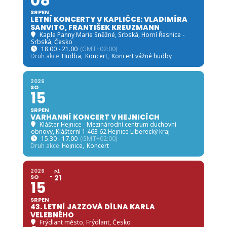
Kaple Panny Marie Sněžné, Srbská
, Horní Řasnice -
Srbská, Česko
9.00 - 20.00
(GMT+02:00)
Druh akce
Festival,
Mše,
Slavnosti
2026
SO
08
SRPEN
LETNÍ KONCERTY V KAPLIČCE: VLADIMÍRA
SANVITO, FRANTIŠEK KREUZMANN
Kaple Panny Marie Sněžné, Srbská
, Horní Řasnice -
Srbská, Česko
18.00 - 21.00
(GMT+02:00)
Druh akce
Hudba,
Koncert,
Koncert vážné hudby
2026
SO
15
SRPEN
VARHANNÍ KONCERT V HEJNICÍCH
Klášter Hejnice - Mezinárodní centrum duchovní
obnovy
, Klášterní 1 463 62 Hejnice Liberecký kraj
15.30 - 17.00
(GMT+02:00)
Druh akce
Hejnice,
Koncert