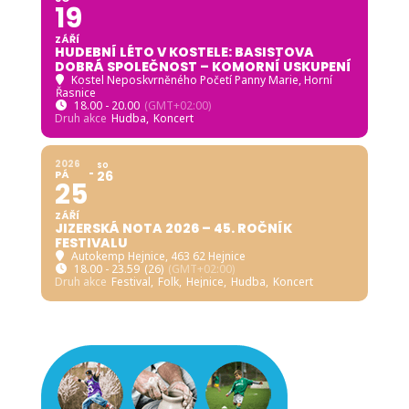
ZÁŘÍ
HLAS VROUCNÉ MODLITBY
Klášter Hejnice - Mezinárodní centrum duchovní
obnovy
, Klášterní 1 463 62 Hejnice Liberecký kraj
15.30 - 17.00
(GMT+02:00)
Druh akce
Hejnice,
Koncert
2026
SO
19
ZÁŘÍ
HUDEBNÍ LÉTO V KOSTELE: BASISTOVA
DOBRÁ SPOLEČNOST – KOMORNÍ USKUPENÍ
Kostel Neposkvrněného Početí Panny Marie, Horní
Řasnice
18.00 - 20.00
(GMT+02:00)
Druh akce
Hudba,
Koncert
2026
SO
PÁ
26
25
ZÁŘÍ
JIZERSKÁ NOTA 2026 – 45. ROČNÍK
FESTIVALU
Autokemp Hejnice
, 463 62 Hejnice
18.00 - 23.59
(26)
(GMT+02:00)
Druh akce
Festival,
Folk,
Hejnice,
Hudba,
Koncert