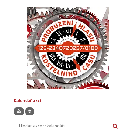
komentářů.
facebook
twitter
instagram
flickr
youtube