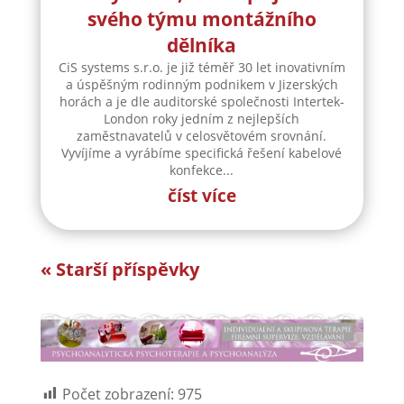
CiS Systems, s. r. o. přijme do
svého týmu montážního
dělníka
CiS systems s.r.o. je již téměř 30 let inovativním
a úspěšným rodinným podnikem v Jizerských
horách a je dle auditorské společnosti Intertek-
London roky jedním z nejlepších
zaměstnavatelů v celosvětovém srovnání.
Vyvíjíme a vyrábíme specifická řešení kabelové
konfekce...
číst více
« Starší příspěvky