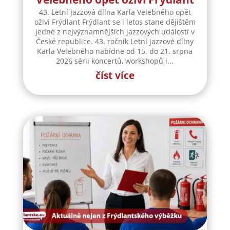
43. Letní jazzová dílna Karla
Velebného opět oživí Frýdlant
43. Letní jazzová dílna Karla Velebného opět
oživí Frýdlant Frýdlant se i letos stane dějištěm
jedné z nejvýznamnějších jazzových událostí v
České republice. 43. ročník Letní jazzové dílny
Karla Velebného nabídne od 15. do 21. srpna
2026 sérii koncertů, workshopů i...
číst více