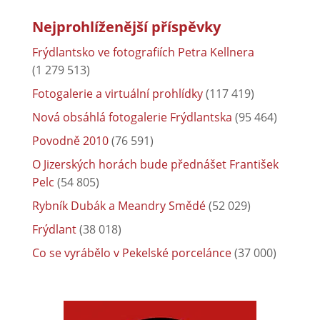
Nejprohlíženější příspěvky
Frýdlantsko ve fotografiích Petra Kellnera
(1 279 513)
Fotogalerie a virtuální prohlídky
(117 419)
Nová obsáhlá fotogalerie Frýdlantska
(95 464)
Povodně 2010
(76 591)
O Jizerských horách bude přednášet František
Pelc
(54 805)
Rybník Dubák a Meandry Smědé
(52 029)