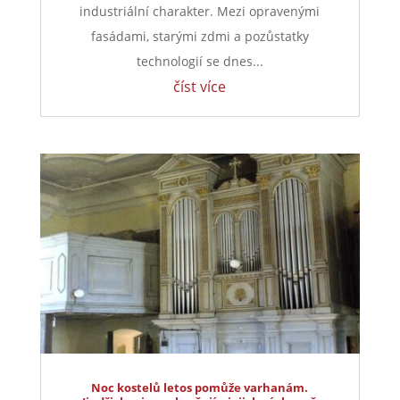
potenciál
Na první pohled působí areál bývalé továrny v
Poustce jako místo, kde se potkává historie se
současností. Část budov už dostala novou
podobu, jinde je stále vidět původní
industriální charakter. Mezi opravenými
fasádami, starými zdmi a pozůstatky
technologií se dnes...
číst více