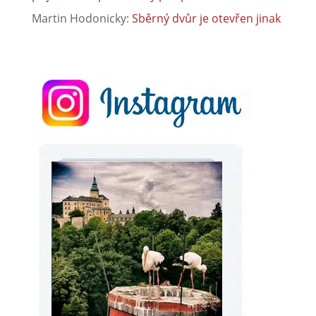
kurz včelařství pro dospělé
Vladimír Franko
:
Společnost ETK Check, s.r.o.
přijme nové pracovníky pro pracoviště Liberec
Vladimír Franko
:
Společnost ETK Check, s.r.o.
přijme nové pracovníky pro pracoviště Liberec
Martin Hodonicky
:
Sběrný dvůr je otevřen jinak