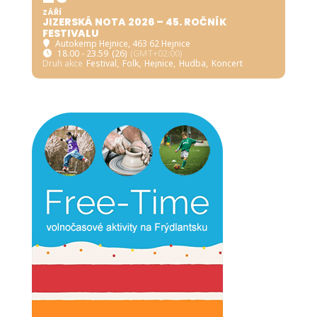
Kostel Neposkvrněného Početí Panny Marie, Horní
Řasnice
18.00 - 20.00
(GMT+02:00)
Druh akce
Hudba,
Koncert
2026
SO
PÁ
26
25
ZÁŘÍ
JIZERSKÁ NOTA 2026 – 45. ROČNÍK
FESTIVALU
Autokemp Hejnice
, 463 62 Hejnice
18.00 - 23.59
(26)
(GMT+02:00)
Druh akce
Festival,
Folk,
Hejnice,
Hudba,
Koncert