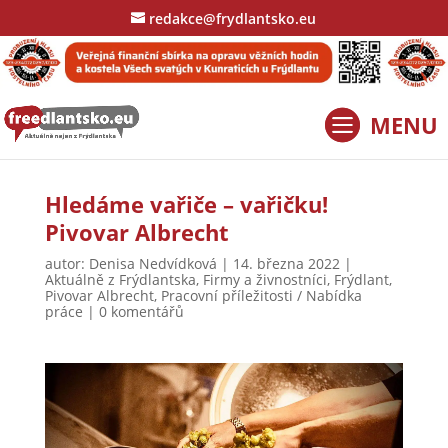
redakce@frydlantsko.eu
Hledáme vařiče – vařičku!
Pivovar Albrecht
autor:
Denisa Nedvídková
|
14. března 2022
|
Aktuálně z Frýdlantska
,
Firmy a živnostníci
,
Frýdlant
,
Pivovar Albrecht
,
Pracovní příležitosti / Nabídka
práce
|
0 komentářů