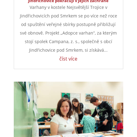
Noc kostelů letos pomůže varhanám.
Jindřichovice pokračují v jejich záchraně
Varhany v kostele Nejsvětější Trojice v
Jindřichovicích pod Smrkem se po více než roce
od spuštění veřejné sbírky postupně přibližují
své obnově. Projekt „Adopce varhan“, za kterým
stojí spolek Campana, z. s., společně s obcí
Jindřichovice pod Smrkem, si získává...
číst více