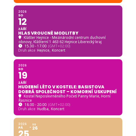
PÁ
04
ZÁŘÍ
CESTAFEST 2026
Beseda Oldřichov v Hájích
, Oldřichov v Hájích č.p. 54
18.00 - 22.00
(GMT+02:00)
Druh akce
Beseda,
Cyklistika,
Festival,
Posezení,
Přednáška
2026
SO
12
ZÁŘÍ
HLAS VROUCNÉ MODLITBY
Klášter Hejnice - Mezinárodní centrum duchovní
obnovy
, Klášterní 1 463 62 Hejnice Liberecký kraj
15.30 - 17.00
(GMT+02:00)
Druh akce
Hejnice,
Koncert
2026
SO
19
ZÁŘÍ
HUDEBNÍ LÉTO V KOSTELE: BASISTOVA
DOBRÁ SPOLEČNOST – KOMORNÍ USKUPENÍ