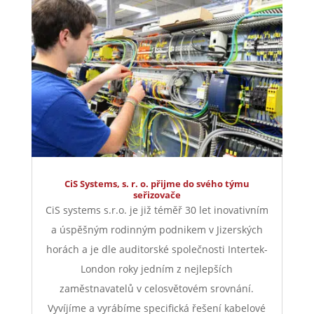
CiS Systems, s. r. o. přijme do svého týmu
seřizovače
CiS systems s.r.o. je již téměř 30 let inovativním