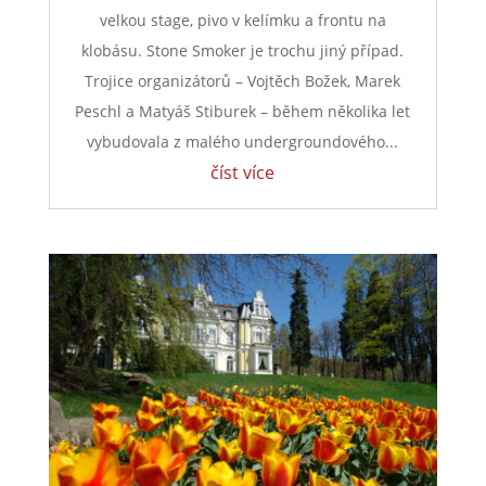
Tři dny hudby, světel, umění a komunitní
atmosféry. Stone Smoker chce v Horní Řasnici
vytvořit nové festivalové místo na mapě Česka
Když se řekne festival, většina lidí si představí
velkou stage, pivo v kelímku a frontu na
klobásu. Stone Smoker je trochu jiný případ.
Trojice organizátorů – Vojtěch Božek, Marek
Peschl a Matyáš Stiburek – během několika let
vybudovala z malého undergroundového...
číst více