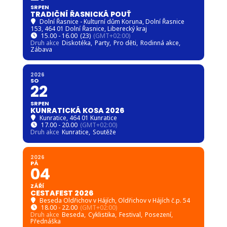
Kostel Nanebevzetí Panny Marie Raspenava
11.00 - 15.00
(GMT+02:00)
Druh akce
Mše
2026
NE
PÁ
23
21
SRPEN
TRADIČNÍ ŘASNICKÁ POUŤ
Dolní Řasnice - Kulturní dům Koruna
, Dolní Řasnice
153, 464 01 Dolní Řasnice, Liberecký kraj
15.00 - 16.00
(23)
(GMT+02:00)
Druh akce
Diskotéka,
Party,
Pro děti,
Rodinná akce,
Zábava
2026
SO
22
SRPEN
KUNRATICKÁ KOSA 2026
Kunratice
, 464 01 Kunratice
17.00 - 20.00
(GMT+02:00)
Druh akce
Kunratice,
Soutěže
2026