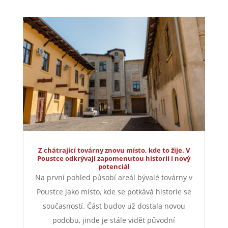
zaměstnavatelů v celosvětovém srovnání.
Vyvíjíme a vyrábíme specifická řešení kabelové
konfekce...
číst více
Z chátrající továrny znovu místo, kde to žije. V
Poustce odkrývají zapomenutou historii i nový