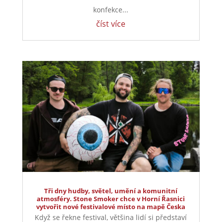
a úspěšným rodinným podnikem v Jizerských
horách a je dle auditorské společnosti Intertek-
London roky jedním z nejlepších
zaměstnavatelů v celosvětovém srovnání.
Vyvíjíme a vyrábíme specifická řešení kabelové
konfekce...
číst více