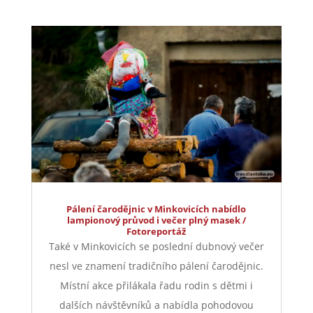
výtvarné akce Kunratická paleta, které se letos
zúčastnilo celkem 20 malých umělců. Ani
chladnější počasí neodradilo pořadatele,...
číst více
Pálení čarodějnic v Minkovicích nabídlo