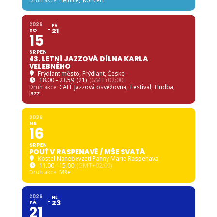
2026
SO
15
SRPEN
VARHANNÍ KONCERT V HEJNICÍCH
Klášter Hejnice - Mezinárodní centrum duchovní
obnovy
, Klášterní 1 463 62 Hejnice Liberecký kraj
15.30 - 17.00
(GMT+02:00)
Druh akce
Hejnice,
Koncert
2026
PÁ
SO
21
15
SRPEN
43. LETNÍ JAZZOVÁ DÍLNA KARLA
VELEBNÉHO
Frýdlant město
, Frýdlant, Česko
18.00 - 23.59
(21)
(GMT+02:00)
Druh akce
CAFÉ Jazzová osvěžovna,
Festival,
Hudba,
Jazz
2026
NE
16
SRPEN
POUŤ V RASPENAVĚ / MŠE SVATÁ