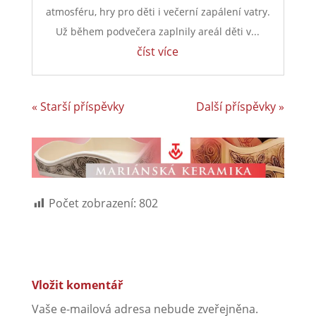
lampionový průvod i večer plný masek /
Fotoreportáž
Také v Minkovicích se poslední dubnový večer
nesl ve znamení tradičního pálení čarodějnic.
Místní akce přilákala řadu rodin s dětmi i
dalších návštěvníků a nabídla pohodovou
atmosféru, hry pro děti i večerní zapálení vatry.
Už během podvečera zaplnily areál děti v...
číst více
« Starší příspěvky
Další příspěvky »
Počet zobrazení:
802