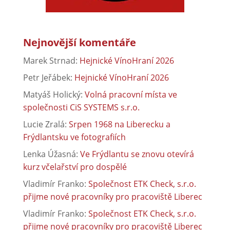
Nejnovější komentáře
Marek Strnad
:
Hejnické VínoHraní 2026
Petr Jeřábek
:
Hejnické VínoHraní 2026
Matyáš Holický
:
Volná pracovní místa ve
společnosti CiS SYSTEMS s.r.o.
Lucie Zralá
:
Srpen 1968 na Liberecku a
Frýdlantsku ve fotografiích
Lenka Úžasná
:
Ve Frýdlantu se znovu otevírá