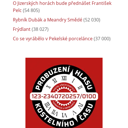
(1 279 514)
Fotogalerie a virtuální prohlídky
(117 419)
Nová obsáhlá fotogalerie Frýdlantska
(95 464)
Povodně 2010
(76 591)
O Jizerských horách bude přednášet František
Pelc
(54 805)
Rybník Dubák a Meandry Smědé
(52 030)
Frýdlant
(38 027)
Co se vyrábělo v Pekelské porcelánce
(37 000)