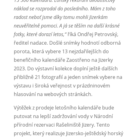
15 500 kalendářů. Loňský rekordní dvoutisícový
náklad se rozprodal do posledního. Mám z toho
radost neboť jsme díky tomu mohli Jizerkám
neuvěřitelně pomoci. A já se těším na další krásné
fotky, které dorazí letos,“
říká Ondřej Petrovský,
ředitel nadace. Došlé snímky hodnotí odborná
porota, která vybere 13 nejzdařilejších do
benefičního kalendáře Zaostřeno na Jizerky
2023. Do výstavní kolekce doplní ještě dalších
přibližně 21 fotografií a jeden snímek vybere na
výstavu i široká veřejnost v prázdninovém
hlasování na webových stránkách.
Výtěžek z prodeje letošního kalendáře bude
putovat na lepší zadržování vody v Národní
přírodní rezervaci Rašeliniště Jizery. Tento
projekt, který realizuje Jizersko-ještědský horský