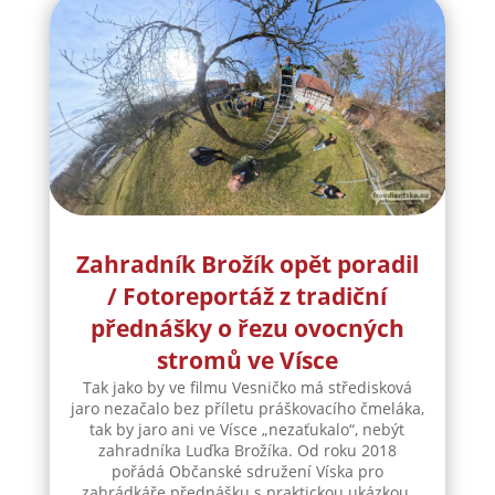
Zahradník Brožík opět poradil
/ Fotoreportáž z tradiční
přednášky o řezu ovocných
stromů ve Vísce
Tak jako by ve filmu Vesničko má středisková
jaro nezačalo bez příletu práškovacího čmeláka,
tak by jaro ani ve Vísce „nezaťukalo“, nebýt
zahradníka Luďka Brožíka. Od roku 2018
pořádá Občanské sdružení Víska pro
zahrádkáře přednášku s praktickou ukázkou,