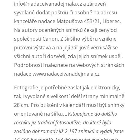
info@nadaceivanadejmala.cz a zároveň
vyvolané dodat poštou či osobně na adresu
kanceláře nadace Matoušova 453/21, Liberec.
Na autory oceněných snímků čekají ceny od
společnosti Canon. Z širšího výběru vznikne
putovní výstava a na její zářijové vernisáži se
všichni autoři dozvědí, zda jejich snímek uspěl.
Podrobnosti naleznete na webových stránkách
nadace www.nadaceivanadejmala.cz
Fotografie je potřebné zaslat jak elektronicky,
tak i vyvolané s velikostí delší strany minimálně
28 cm. Pro otištění v kalendáři musí být snímky
orientované na šířku.
„Vstupujeme do dalšího
ročníku již tradiční fotosoutěže, do které bylo
zasláno dohromady již 2 197 snímků a vydali jsme