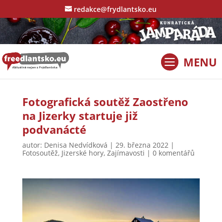
redakce@frydlantsko.eu
Fotografická soutěž Zaostřeno
na Jizerky startuje již
podvanácté
autor:
Denisa Nedvídková
|
29. března 2022
|
Fotosoutěž
,
Jizerské hory
,
Zajímavosti
|
0 komentářů