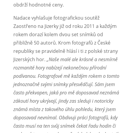
obdrží hodnotné ceny.
Nadace vyhlašuje fotografickou soutěž
Zaostřeno na Jizerky již od roku 2011 a každým
rokem dorazí kolem dvou set snímků od
přibližně 50 autorů. Krom fotografů z České
republiky se pravidelně hlásí i ti z polské strany
Jizerských hor.
„Naše malé ale krásné a nesmírně
rozmanité hory nabízejí nekonečnou přírodní
podívanou. Fotografové mě každým rokem o tomto
jednoznačně svými snímky přesvědčují. Sám jsem
často překvapen, jaká pro mě doposavad neznámá
zákoutí hory ukrývají, jindy zas sleduji i notoricky
známá místa z takového úhlu pohledu, který jsem
doposavad nevnímal. Obdivuji práci fotografů, kdy
často musí na ten svůj snímek čekat řadu hodin či