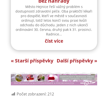
bez náhrady
Město Hejnice řeší vážný problém s
dostupností zdravotní péče. Oba praktičtí lékaři
pro dospělé, kteří ve městě v současnosti
ordinují, totiž letos končí svou praxi kvůli
odchodu do důchodu. Jeden z nich ukončí
ordinování 30. června, druhý pak k 31. prosinci.
Radnice...
číst více
« Starší příspěvky
Další příspěvky »
Počet zobrazení:
212