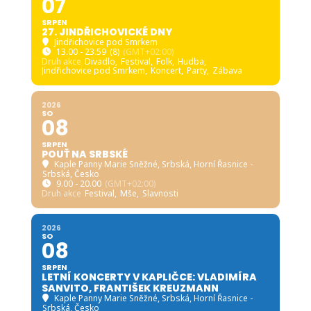
07
SRPEN
27. JINDŘICHOVICKÉ DNY
Jindřichovice pod Smrkem
13.00 - 23.59
(8)
(GMT+02:00)
Druh akce
Divadlo,
Festival,
Folk,
Hudba,
Jindřichovice pod Smrkem,
Koncert,
Party,
Zábava
2026
SO
08
SRPEN
POUŤ NA SRBSKÉ
Kaple Panny Marie Sněžné, Srbská
, Horní Řasnice -
Srbská, Česko
9.00 - 20.00
(GMT+02:00)
Druh akce
Festival,
Mše,
Slavnosti
2026
SO
08
SRPEN
LETNÍ KONCERTY V KAPLIČCE: VLADIMÍRA
SANVITO, FRANTIŠEK KREUZMANN
Kaple Panny Marie Sněžné, Srbská
, Horní Řasnice -
Srbská, Česko