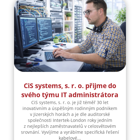
CiS systems, s. r. o. přijme do
svého týmu IT administrátora
CiS systems, s. r. o. je již téměř 30 let
inovativním a úspěšným rodinným podnikem
v Jizerských horách a je dle auditorské
společnosti Intertek-London roky jedním
z nejlepších zaměstnavatelů v celosvětovém
srovnání. Vyvíjíme a vyrábíme specifická řešení
kabelové...