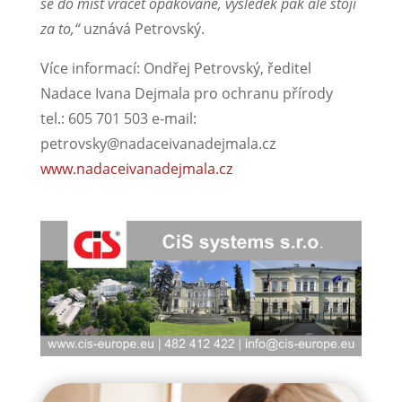
se do míst vracet opakovaně, výsledek pak ale stojí
za to,“
uznává Petrovský.
Více informací: Ondřej Petrovský, ředitel
Nadace Ivana Dejmala pro ochranu přírody
tel.: 605 701 503 e-mail:
petrovsky@nadaceivanadejmala.cz
www.nadaceivanadejmala.cz