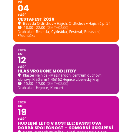
PÁ
04
ZÁŘÍ
CESTAFEST 2026
Beseda Oldřichov v Hájích
, Oldřichov v Hájích č.p. 54
18.00 - 22.00
(GMT+02:00)
Druh akce
Beseda,
Cyklistika,
Festival,
Posezení,
Přednáška
2026
SO
12
ZÁŘÍ
HLAS VROUCNÉ MODLITBY
Klášter Hejnice - Mezinárodní centrum duchovní
obnovy
, Klášterní 1 463 62 Hejnice Liberecký kraj
15.30 - 17.00
(GMT+02:00)
Druh akce
Hejnice,
Koncert
2026
SO
19
ZÁŘÍ
HUDEBNÍ LÉTO V KOSTELE: BASISTOVA
DOBRÁ SPOLEČNOST – KOMORNÍ USKUPENÍ