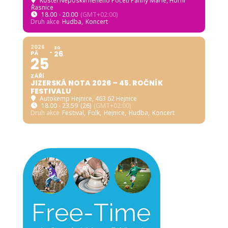
Kostel Neposkvrněného Početí Panny Marie, Horní
Řasnice
18.00 - 20.00
(GMT+02:00)
Druh akce
Hudba,
Koncert
2026
SO
PÁ
26
25
ZÁŘÍ
JIZERSKÁ NOTA 2026 – 45. ROČNÍK
FESTIVALU
Autokemp Hejnice
, 463 62 Hejnice
18.00 - 23.59
(26)
(GMT+02:00)
Druh akce
Festival,
Folk,
Hejnice,
Hudba,
Koncert