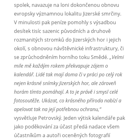
spolek, navazuje na loni dokončenou obnovu
evropsky významnou lokalitu Jizerské smrčiny.
V minulosti pak peníze pomohly s výsadbou
desítek tisíc sazenic původních a druhově
rozmanitých stromků do Jizerských hor i jejich
okolí, s obnovou návštěvnické infrastruktury, či
se zprůchodněním horního toku Smědé.
„Velmi
mile mě každým rokem překvapuje zájem o
kalendář. Lidé tak mají doma či v práci po celý rok
nejen krásné snímky Jizerských hor, ale zároveň
horám tímto pomáhají. A to je právě i smysl celé
fotosoutěže. Ukázat, co krásného příroda nabízí a
apelovat tak na její potřebnou ochranu,“
vysvětluje Petrovský. Jeden výtisk kalendáře pak
jako poděkování za účast předá nadace všem
účastníkům a autoři oceněných fotografií