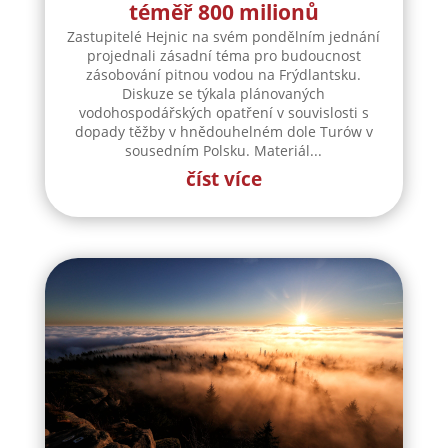
téměř 800 milionů
Zastupitelé Hejnic na svém pondělním jednání
projednali zásadní téma pro budoucnost
zásobování pitnou vodou na Frýdlantsku.
Diskuze se týkala plánovaných
vodohospodářských opatření v souvislosti s
dopady těžby v hnědouhelném dole Turów v
sousedním Polsku. Materiál...
číst více