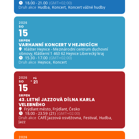
18.00 - 21.00
(GMT+02:00)
Druh akce
Hudba,
Koncert,
Koncert vážné hudby
2026
SO
15
SRPEN
VARHANNÍ KONCERT V HEJNICÍCH
Klášter Hejnice - Mezinárodní centrum duchovní
obnovy
, Klášterní 1 463 62 Hejnice Liberecký kraj
15.30 - 17.00
(GMT+02:00)
Druh akce
Hejnice,
Koncert
2026
PÁ
SO
21
15
SRPEN
43. LETNÍ JAZZOVÁ DÍLNA KARLA
VELEBNÉHO
Frýdlant město
, Frýdlant, Česko
18.00 - 23.59
(21)
(GMT+02:00)
Druh akce
CAFÉ Jazzová osvěžovna,
Festival,
Hudba,
Jazz
2026