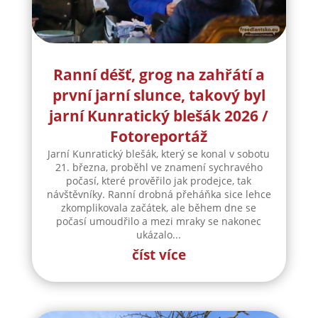
Ranní déšť, grog na zahřátí a
první jarní slunce, takový byl
jarní Kunratický blešák 2026 /
Fotoreportáž
Jarní Kunratický blešák, který se konal v sobotu
21. března, proběhl ve znamení sychravého
počasí, které prověřilo jak prodejce, tak
návštěvníky. Ranní drobná přeháňka sice lehce
zkomplikovala začátek, ale během dne se
počasí umoudřilo a mezi mraky se nakonec
ukázalo...
číst více