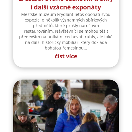
i další vzácné exponáty
Městské muzeum Frýdlant letos obohatí svou
expozici o několik významných sbírkových
předmětů, které prošly náročným
restaurováním. Návštěvníci se mohou těšit
především na unikátní cechovní truhly, ale také
na další historický mobiliář, který dokládá
bohatou řemeslnou...
číst více