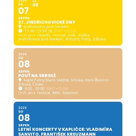
2026
SO
PÁ
08
07
SRPEN
27. JINDŘICHOVICKÉ DNY
Jindřichovice pod Smrkem
13.00 - 23.59
(8)
(GMT+02:00)
Druh akce
Divadlo,
Festival,
Folk,
Hudba,
Jindřichovice pod Smrkem,
Koncert,
Party,
Zábava
2026
SO
08
SRPEN
POUŤ NA SRBSKÉ
Kaple Panny Marie Sněžné, Srbská
, Horní Řasnice -
Srbská, Česko
9.00 - 20.00
(GMT+02:00)
Druh akce
Festival,
Mše,
Slavnosti
2026
SO
08
SRPEN
LETNÍ KONCERTY V KAPLIČCE: VLADIMÍRA
SANVITO, FRANTIŠEK KREUZMANN