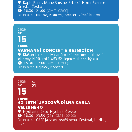
Kaple Panny Marie Sněžné, Srbská
, Horní Řasnice -
Srbská, Česko
18.00 - 21.00
(GMT+02:00)
Druh akce
Hudba,
Koncert,
Koncert vážné hudby
2026
SO
15
SRPEN
VARHANNÍ KONCERT V HEJNICÍCH
Klášter Hejnice - Mezinárodní centrum duchovní
obnovy
, Klášterní 1 463 62 Hejnice Liberecký kraj
15.30 - 17.00
(GMT+02:00)
Druh akce
Hejnice,
Koncert
2026
PÁ
SO
21
15
SRPEN
43. LETNÍ JAZZOVÁ DÍLNA KARLA
VELEBNÉHO
Frýdlant město
, Frýdlant, Česko
18.00 - 23.59
(21)
(GMT+02:00)
Druh akce
CAFÉ Jazzová osvěžovna,
Festival,
Hudba,
Jazz