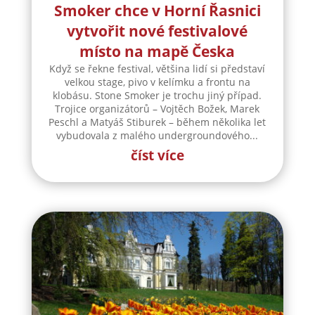
Smoker chce v Horní Řasnici
vytvořit nové festivalové
místo na mapě Česka
Když se řekne festival, většina lidí si představí
velkou stage, pivo v kelímku a frontu na
klobásu. Stone Smoker je trochu jiný případ.
Trojice organizátorů – Vojtěch Božek, Marek
Peschl a Matyáš Stiburek – během několika let
vybudovala z malého undergroundového...
číst více