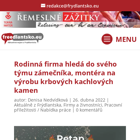
redakce@frydlantsko.eu
Rodinná firma hledá do svého
týmu zámečníka, montéra na
výrobu krbových kachlových
kamen
autor:
Denisa Nedvídková
|
26. dubna 2022
|
Aktuálně z Frýdlantska
,
Firmy a živnostníci
,
Pracovní
příležitosti / Nabídka práce
|
0 komentářů