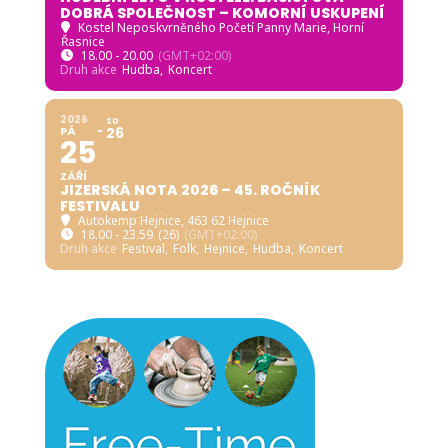
DOBRÁ SPOLEČNOST – KOMORNÍ USKUPENÍ
Kostel Neposkvrněného Početí Panny Marie, Horní
Řasnice
18.00 - 20.00
(GMT+02:00)
Druh akce
Hudba,
Koncert
2026
SO
PÁ
26
25
ZÁŘÍ
JIZERSKÁ NOTA 2026 – 45. ROČNÍK
FESTIVALU
Autokemp Hejnice
, 463 62 Hejnice
18.00 - 23.59
(26)
(GMT+02:00)
Druh akce
Festival,
Folk,
Hejnice,
Hudba,
Koncert