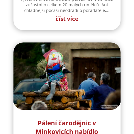
zúčastnilo celkem 20 malých umělců. Ani
chladnější počasí neodradilo pořadatele,...
číst více
Pálení čarodějnic v
Minkovicích nabídlo