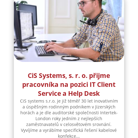
CiS Systems, s. r. o. přijme
pracovníka na pozici IT Client
Service a Help Desk
CiS systems s.r.o. je již téměř 30 let inovativním
a úspěšným rodinným podnikem v Jizerských
horách a je dle auditorské společnosti Intertek-
London roky jedním z nejlepších
zaměstnavatelů v celosvětovém srovnání.
Vyvíjíme a vyrábíme specifická řešení kabelové
konfekce...