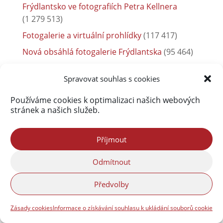
Frýdlantsko ve fotografiích Petra Kellnera
(1 279 513)
Fotogalerie a virtuální prohlídky
(117 417)
Nová obsáhlá fotogalerie Frýdlantska
(95 464)
freedlantsko.eu
(80 959)
Spravovat souhlas s cookies
Povodně 2010
(76 591)
Používáme cookies k optimalizaci našich webových
O Jizerských horách bude přednášet František
stránek a našich služeb.
Pelc
(54 805)
Rybník Dubák a Meandry Smědé
(52 029)
Příjmout
Frýdlant
(38 014)
Odmítnout
Předvolby
Zásady cookies
Informace o získávání souhlasu k ukládání souborů cookie