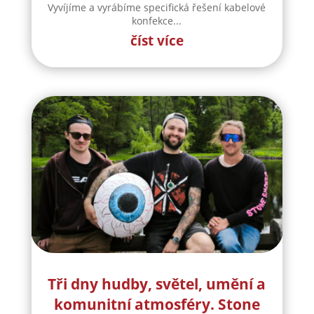
Vyvíjíme a vyrábíme specifická řešení kabelové
konfekce...
číst více
Tři dny hudby, světel, umění a
komunitní atmosféry. Stone