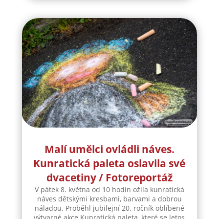
Malí umělci ovládli náves.
Kunratická paleta oslavila své
dvacetiny / Fotoreportáž
V pátek 8. května od 10 hodin ožila kunratická
náves dětskými kresbami, barvami a dobrou
náladou. Proběhl jubilejní 20. ročník oblíbené
výtvarné akce Kunratická paleta, které se letos