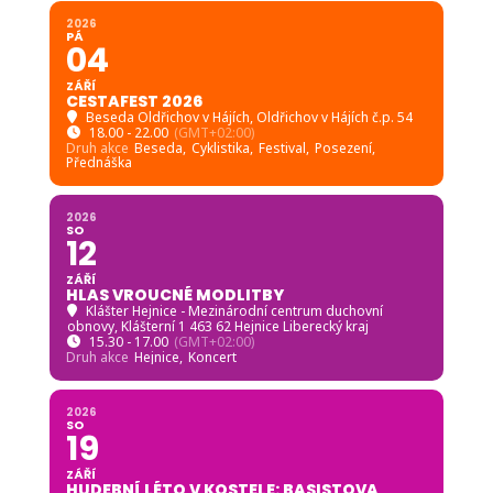
2026
PÁ
04
ZÁŘÍ
CESTAFEST 2026
Beseda Oldřichov v Hájích
, Oldřichov v Hájích č.p. 54
18.00 - 22.00
(GMT+02:00)
Druh akce
Beseda,
Cyklistika,
Festival,
Posezení,
Přednáška
2026
SO
12
ZÁŘÍ
HLAS VROUCNÉ MODLITBY
Klášter Hejnice - Mezinárodní centrum duchovní
obnovy
, Klášterní 1 463 62 Hejnice Liberecký kraj
15.30 - 17.00
(GMT+02:00)
Druh akce
Hejnice,
Koncert
2026
SO
19
ZÁŘÍ
HUDEBNÍ LÉTO V KOSTELE: BASISTOVA