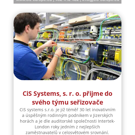
CiS Systems, s. r. o. přijme do
svého týmu seřizovače
CiS systems s.r.o. je již téměř 30 let inovativním
a úspěšným rodinným podnikem v Jizerských
horách a je dle auditorské společnosti Intertek-
London roky jedním z nejlepších
zaměstnavatelů v celosvětovém srovnání.