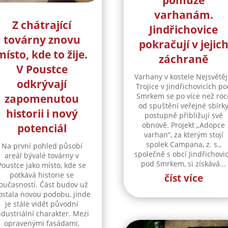
pomůže
varhanám.
Z chátrající
Jindřichovice
továrny znovu
pokračují v jejic
místo, kde to žije.
záchraně
V Poustce
Varhany v kostele Nejsvětěj
odkrývají
Trojice v Jindřichovicích p
Smrkem se po více než roc
zapomenutou
od spuštění veřejné sbírk
historii i nový
postupně přibližují své
obnově. Projekt „Adopce
potenciál
varhan“, za kterým stojí
spolek Campana, z. s.,
Na první pohled působí
společně s obcí Jindřichovi
areál bývalé továrny v
pod Smrkem, si získává...
Poustce jako místo, kde se
potkává historie se
číst více
oučasností. Část budov už
ostala novou podobu, jinde
je stále vidět původní
ndustriální charakter. Mezi
opravenými fasádami,