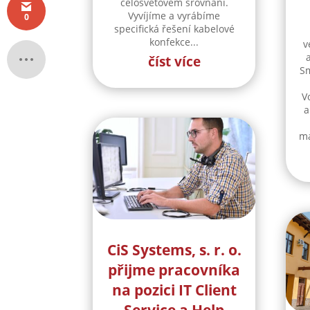
celosvětovém srovnání.
Vyvíjíme a vyrábíme
0
specifická řešení kabelové
konfekce...
v
číst více
Sm
V
a
ma
CiS Systems, s. r. o.
přijme pracovníka
na pozici IT Client