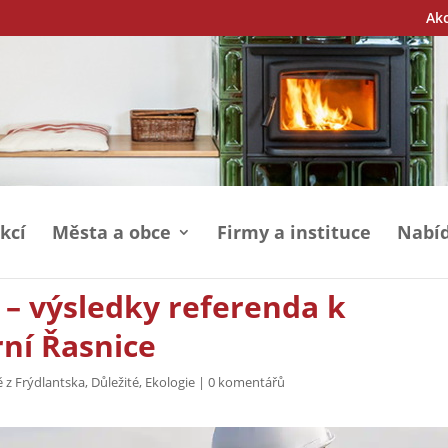
Ak
kcí
Města a obce
Firmy a instituce
Nabíd
 – výsledky referenda k
ní Řasnice
 z Frýdlantska
,
Důležité
,
Ekologie
|
0 komentářů