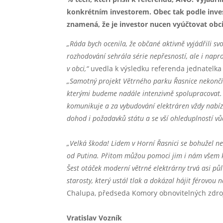
konkrétním investorem. Obec tak podle inve
znamená, že je investor nucen vyúčtovat obc
„Ráda bych ocenila, že občané aktivně vyjádřili svo
rozhodování sehrála série nepřesností, ale i napr
v obci,“
uvedla k výsledku referenda jednatelka
„Samotný projekt Větrného parku Řasnice nekončí. 
kterými budeme nadále intenzivně spolupracovat.
komunikuje a za vybudování elektráren vždy nabíz
dohod i požadavků státu a se vší ohleduplností v
„Velká škoda! Lidem v Horní Řasnici se bohužel nepo
od Putina. Přitom můžou pomoci jim i nám všem k 
Šest otáček moderní větrné elektrárny trvá asi pů
starosty, který ustál tlak a dokázal hájit férovou 
Chalupa, předseda Komory obnovitelných zdr
Vratislav Vozník