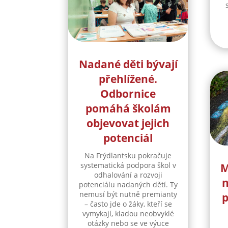
Nadané děti bývají
přehlížené.
Odbornice
pomáhá školám
objevovat jejich
potenciál
Na Frýdlantsku pokračuje
systematická podpora škol v
M
odhalování a rozvoji
n
potenciálu nadaných dětí. Ty
nemusí být nutně premianty
p
– často jde o žáky, kteří se
vymykají, kladou neobvyklé
otázky nebo se ve výuce