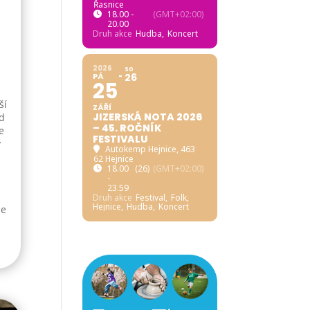
Řasnice
18.00 -
(GMT+02:00)
20.00
Druh akce
Hudba,
Koncert
h
2026
SO
PÁ
26
25
ší
ZÁŘÍ
JIZERSKÁ NOTA 2026
od
– 45. ROČNÍK
e
FESTIVALU
y
Autokemp Hejnice
, 463
62 Hejnice
18.00
(26)
(GMT+02:00)
-
23.59
Druh akce
Festival,
Folk,
Hejnice,
Hudba,
Koncert
ce