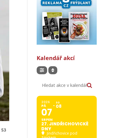
Kalendář akcí
Hledat akce v kalendáři
2026
SO
PÁ
08
07
SRPEN
27. JINDŘICHOVICKÉ
DNY
 53
Jindřichovice pod
Smrkem