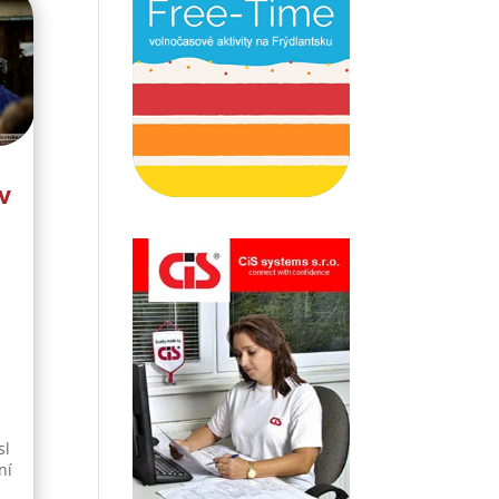
v
sl
ní