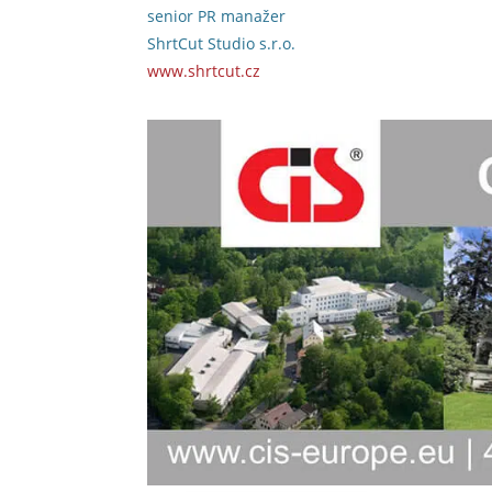
senior PR manažer
ShrtCut Studio s.r.o.
www.shrtcut.cz