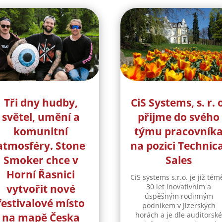
Tři dny hudby,
CiS Systems, s. r. 
světel, umění a
přijme do svého
komunitní
týmu pracovník
atmosféry. Stone
na pozici Technica
Smoker chce v
Sales
Horní Řasnici
CiS systems s.r.o. je již tém
vytvořit nové
30 let inovativním a
úspěšným rodinným
festivalové místo
podnikem v Jizerských
horách a je dle auditorsk
na mapě Česka