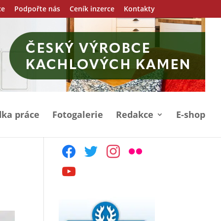
ce
Podpořte nás
Ceník inzerce
Kontakty
ka práce
Fotogalerie
Redakce
E-shop
facebook
twitter
instagram
flickr
youtube