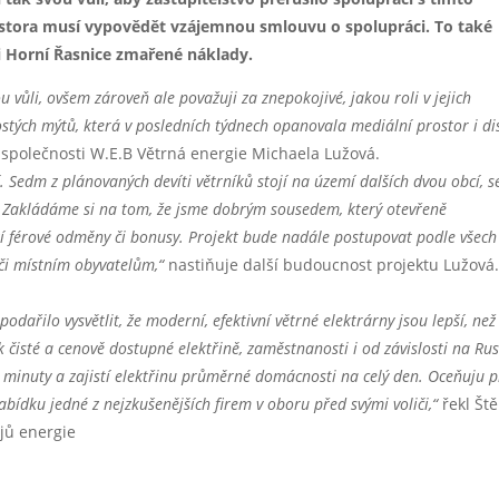
stora musí vypovědět vzájemnou smlouvu o spolupráci. To také
i Horní Řasnice zmařené náklady.
u vůli, ovšem zároveň ale považuji za znepokojivé, jakou roli v jejich
ostých mýtů, která v posledních týdnech opanovala mediální prostor i di
 společnosti W.E.B Větrná energie Michaela Lužová.
Sedm z plánovaných devíti větrníků stojí na území dalších dvou obcí, s
 Zakládáme si na tom, že jsme dobrým sousedem, který otevřeně
í férové odměny či bonusy. Projekt bude nadále postupovat podle všech
ůči místním obyvatelům,“
nastiňuje další budoucnost projektu Lužová
dařilo vysvětlit, že moderní, efektivní větrné elektrárny jsou lepší, než
čisté a cenově dostupné elektřině, zaměstnanosti i od závislosti na Ru
l minuty a zajistí elektřinu průměrné domácnosti na celý den. Oceňuju p
nabídku jedné z nejzkušenějších firem v oboru před svými voliči,“
řekl Št
ojů energie