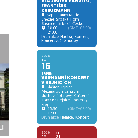
VLADIMÍRA SANVITO,
FRANTIŠEK
KREUZMANN
Kaple Panny Marie
Sněžné, Srbská
, Horní
Řasnice - Srbská, Česko
18.00 -
(GMT+02:00)
21.00
Druh akce
Hudba,
Koncert,
Koncert vážné hudby
2026
SO
15
SRPEN
VARHANNÍ KONCERT
V HEJNICÍCH
Klášter Hejnice -
Mezinárodní centrum
duchovní obnovy
, Klášterní
1 463 62 Hejnice Liberecký
kraj
15.30 -
(GMT+02:00)
17.00
Druh akce
Hejnice,
Koncert
2026
PÁ
SO
21