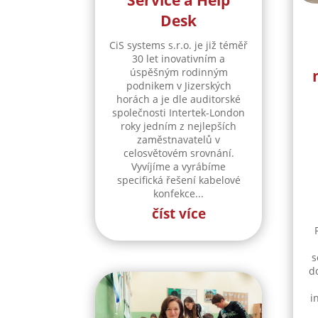
Service a Help
Desk
CiS systems s.r.o. je již téměř
30 let inovativním a
úspěšným rodinným
podnikem v Jizerských
horách a je dle auditorské
společnosti Intertek-London
roky jedním z nejlepších
zaměstnavatelů v
celosvětovém srovnání.
Vyvíjíme a vyrábíme
specifická řešení kabelové
konfekce...
číst více
s
d
i