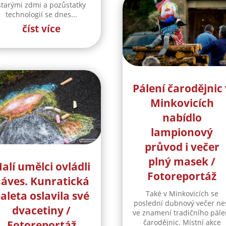
starými zdmi a pozůstatky
technologií se dnes...
číst více
Pálení čarodějnic 
Minkovicích
nabídlo
lampionový
průvod i večer
plný masek /
alí umělci ovládli
Fotoreportáž
áves. Kunratická
aleta oslavila své
Také v Minkovicích se
poslední dubnový večer ne
dvacetiny /
ve znamení tradičního pále
čarodějnic. Místní akce
Fotoreportáž