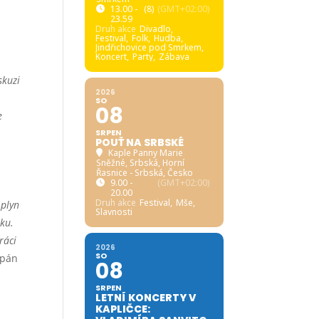
13.00 -
(8)
(GMT+02:00)
23.59
Druh akce
Divadlo,
Festival,
Folk,
Hudba,
Jindřichovice pod Smrkem,
Koncert,
Party,
Zábava
skuzi
2026
SO
08
e
SRPEN
POUŤ NA SRBSKÉ
Kaple Panny Marie
Sněžné, Srbská
, Horní
.
Řasnice - Srbská, Česko
9.00 -
(GMT+02:00)
20.00
Druh akce
Festival,
Mše,
 plyn
Slavnosti
sku.
ráci
2026
SO
ěpán
08
SRPEN
LETNÍ KONCERTY V
KAPLIČCE: