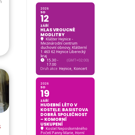
n
2026
SO
12
ZÁŘÍ
HLAS VROUCNÉ
MODLITBY
Klášter Hejnice -
Mezinárodní centrum
duchovní obnovy
, Klášterní
1 463 62 Hejnice Liberecký
kraj
15.30 -
(GMT+02:00)
17.00
Druh akce
Hejnice,
Koncert
2026
SO
19
ZÁŘÍ
HUDEBNÍ LÉTO V
KOSTELE: BASISTOVA
DOBRÁ SPOLEČNOST
– KOMORNÍ
USKUPENÍ
s
Kostel Neposkvrněného
Početí Panny Marie, Horní