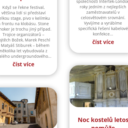
společnosti Intertek-Londo
roky jedním z nejlepších
Když se řekne festival,
zaměstnavatelů v
většina lidí si představí
celosvětovém srovnání.
elkou stage, pivo v kelímku
Vyvíjíme a vyrábíme
a frontu na klobásu. Stone
specifická řešení kabelové
oker je trochu jiný případ.
konfekce...
Trojice organizátorů –
ojtěch Božek, Marek Peschl
číst více
 Matyáš Stiburek – během
několika let vybudovala z
lého undergroundového...
číst více
Noc kostelů leto