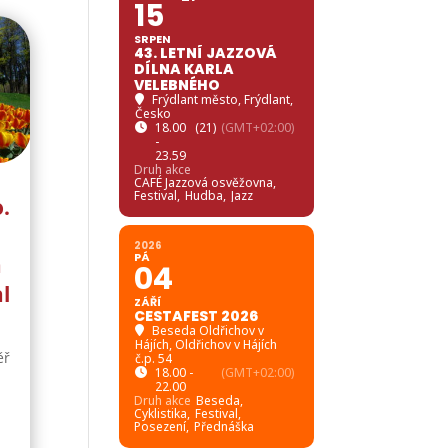
15
SRPEN
43. LETNÍ JAZZOVÁ
DÍLNA KARLA
VELEBNÉHO
Frýdlant město
, Frýdlant,
Česko
18.00
(21)
(GMT+02:00)
-
23.59
Druh akce
CAFÉ Jazzová osvěžovna,
Festival,
Hudba,
Jazz
o.
2026
PÁ
a
04
l
ZÁŘÍ
CESTAFEST 2026
Beseda Oldřichov v
Hájích
, Oldřichov v Hájích
ěř
č.p. 54
18.00 -
(GMT+02:00)
22.00
Druh akce
Beseda,
Cyklistika,
Festival,
Posezení,
Přednáška
é