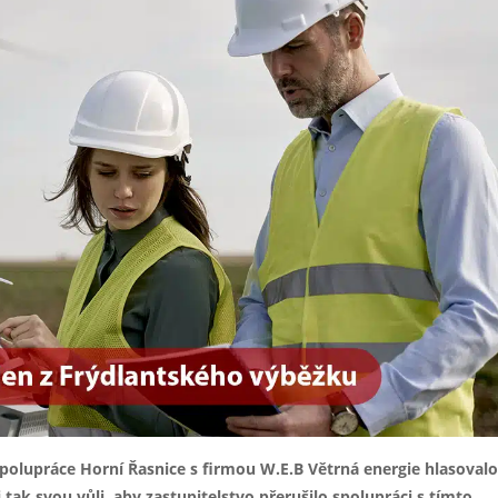
polupráce Horní Řasnice s firmou W.E.B Větrná energie hlasovalo
i tak svou vůli, aby zastupitelstvo přerušilo spolupráci s tímto