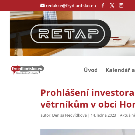
redakce@frydlantsko.eu
Úvod
Kalendář a
Prohlášení investora
větrníkům v obci Hor
autor:
Denisa Nedvídková
|
14. ledna 2023
|
Aktuálně