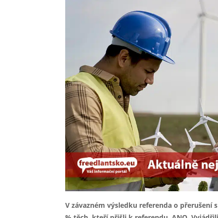
V závazném výsledku referenda o přerušení s
% těch, kteří přišli k referendu, ANO. Vyjádřil