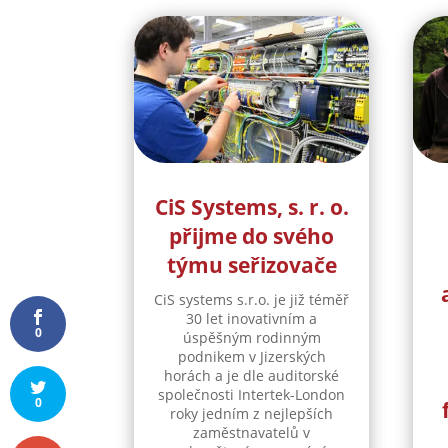
CiS Systems, s. r. o.
přijme do svého
týmu seřizovače
CiS systems s.r.o. je již téměř
30 let inovativním a
0
úspěšným rodinným
podnikem v Jizerských
horách a je dle auditorské
společnosti Intertek-London
0
roky jedním z nejlepších
zaměstnavatelů v