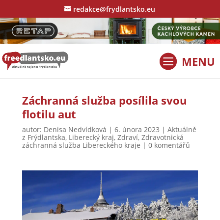
redakce@frydlantsko.eu
Záchranná služba posílila svou
flotilu aut
autor:
Denisa Nedvídková
|
6. února 2023
|
Aktuálně
z Frýdlantska
,
Liberecký kraj
,
Zdraví
,
Zdravotnická
záchranná služba Libereckého kraje
|
0 komentářů