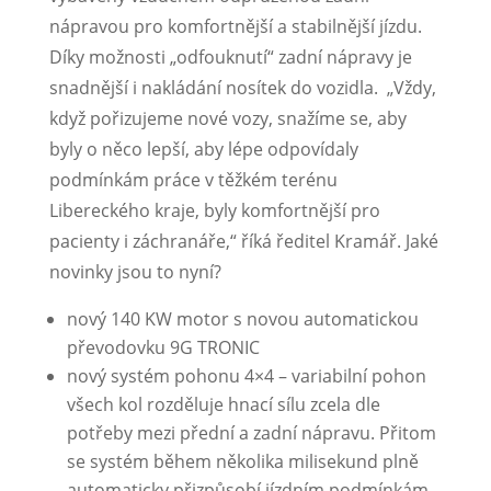
nápravou pro komfortnější a stabilnější jízdu.
Díky možnosti „odfouknutí“ zadní nápravy je
snadnější i nakládání nosítek do vozidla. „Vždy,
když pořizujeme nové vozy, snažíme se, aby
byly o něco lepší, aby lépe odpovídaly
podmínkám práce v těžkém terénu
Libereckého kraje, byly komfortnější pro
pacienty i záchranáře,“ říká ředitel Kramář. Jaké
novinky jsou to nyní?
nový 140 KW motor s novou automatickou
převodovku 9G TRONIC
nový systém pohonu 4×4 – variabilní pohon
všech kol rozděluje hnací sílu zcela dle
potřeby mezi přední a zadní nápravu. Přitom
se systém během několika milisekund plně
automaticky přizpůsobí jízdním podmínkám.