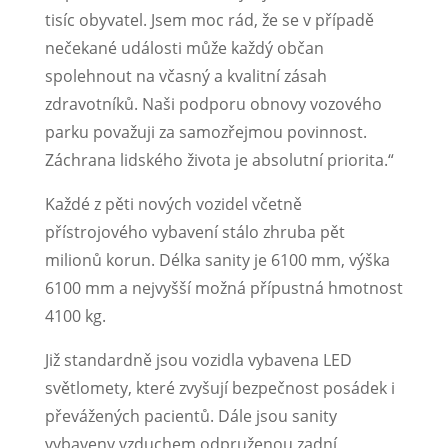
tisíc obyvatel. Jsem moc rád, že se v případě
nečekané události může každý občan
spolehnout na včasný a kvalitní zásah
zdravotníků. Naši podporu obnovy vozového
parku považuji za samozřejmou povinnost.
Záchrana lidského života je absolutní priorita.“
Každé z pěti nových vozidel včetně
přístrojového vybavení stálo zhruba pět
milionů korun. Délka sanity je 6100 mm, výška
6100 mm a nejvyšší možná přípustná hmotnost
4100 kg.
Již standardně jsou vozidla vybavena LED
světlomety, které zvyšují bezpečnost posádek i
převážených pacientů. Dále jsou sanity
vybaveny vzduchem odpruženou zadní