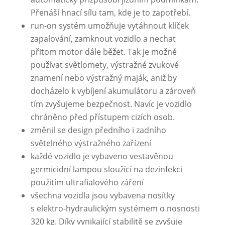
Přenáší hnací sílu tam, kde je to zapotřebí.
run-on systém umožňuje vytáhnout klíček
zapalování, zamknout vozidlo a nechat
přitom motor dále běžet. Tak je možné
používat světlomety, výstražné zvukové
znamení nebo výstražný maják, aniž by
docházelo k vybíjení akumulátoru a zároveň
tím zvyšujeme bezpečnost. Navíc je vozidlo
chráněno před přístupem cizích osob.
změnil se design předního i zadního
světelného výstražného zařízení
každé vozidlo je vybaveno vestavěnou
germicidní lampou sloužící na dezinfekci
použitím ultrafialového záření
všechna vozidla jsou vybavena nosítky
s elektro-hydraulickým systémem o nosnosti
320 kg. Díky vynikající stabilitě se zvyšuje