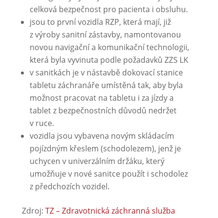
celková bezpečnost pro pacienta i obsluhu.
jsou to první vozidla RZP, která mají, již
z výroby sanitní zástavby, namontovanou
novou navigační a komunikační technologii,
která byla vyvinuta podle požadavků ZZS LK
v sanitkách je v nástavbě dokovací stanice
tabletu záchranáře umístěná tak, aby byla
možnost pracovat na tabletu i za jízdy a
tablet z bezpečnostních důvodů nedržet
v ruce.
vozidla jsou vybavena novým skládacím
pojízdným křeslem (schodolezem), jenž je
uchycen v univerzálním držáku, který
umožňuje v nové sanitce použít i schodolez
z předchozích vozidel.
Zdroj:
TZ – Zdravotnická záchranná služba