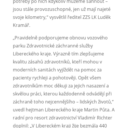
potřeby po nich kdykoliv můžeme sáhnout –
jsou stále provozuschopné, jen už mají najeté
svoje kilometry,“ vysvětlil ředitel ZZS LK Luděk
Kramář.
„Pravidelně podporujeme obnovu vozového
parku Zdravotnické záchranné služby
Libereckého kraje. Výrazně tím zlepšujeme
kvalitu zásahů zdravotníků, kteří mohou v
moderních sanitách vyjíždět na pomoc za
pacienty rychleji a pohotověji. Opět všem
zdravotníkům moc děkuji za jejich nasazení a
skvělou práci, kterou každodenně odvádějí při
záchraně toho nejcennějšího – lidských životů,“
uvedl hejtman Libereckého kraje Martin Půta. A
radní pro resort zdravotnictví Vladimír Richter
doplnil: „V Libereckém kraji žije bezmála 440