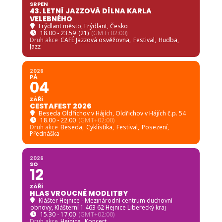
SRPEN
43. LETNÍ JAZZOVÁ DÍLNA KARLA
VELEBNÉHO
Frýdlant město
, Frýdlant, Česko
18.00 - 23.59
(21)
(GMT+02:00)
Druh akce
CAFÉ Jazzová osvěžovna,
Festival,
Hudba,
Jazz
2026
PÁ
04
ZÁŘÍ
CESTAFEST 2026
Beseda Oldřichov v Hájích
, Oldřichov v Hájích č.p. 54
18.00 - 22.00
(GMT+02:00)
Druh akce
Beseda,
Cyklistika,
Festival,
Posezení,
Přednáška
2026
SO
12
ZÁŘÍ
HLAS VROUCNÉ MODLITBY
Klášter Hejnice - Mezinárodní centrum duchovní
obnovy
, Klášterní 1 463 62 Hejnice Liberecký kraj
15.30 - 17.00
(GMT+02:00)
Druh akce
Hejnice,
Koncert