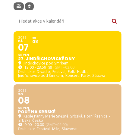
Hledat akce v kalendáři
2026
SO
PÁ
08
07
SRPEN
27. JINDŘICHOVICKÉ DNY
Jindřichovice pod Smrkem
13.00 - 23.59
(8)
(GMT+02:00)
Druh akce
Divadlo,
Festival,
Folk,
Hudba,
Jindřichovice pod Smrkem,
Koncert,
Party,
Zábava
2026
SO
08
SRPEN
POUŤ NA SRBSKÉ
Kaple Panny Marie Sněžné, Srbská
, Horní Řasnice -
Srbská, Česko
9.00 - 20.00
(GMT+02:00)
Druh akce
Festival,
Mše,
Slavnosti