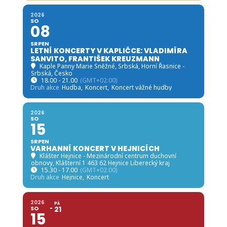
2026
SO
08
SRPEN
LETNÍ KONCERTY V KAPLIČCE: VLADIMÍRA
SANVITO, FRANTIŠEK KREUZMANN
Kaple Panny Marie Sněžné, Srbská
, Horní Řasnice -
Srbská, Česko
18.00 - 21.00
(GMT+02:00)
Druh akce
Hudba,
Koncert,
Koncert vážné hudby
2026
SO
15
SRPEN
VARHANNÍ KONCERT V HEJNICÍCH
Klášter Hejnice - Mezinárodní centrum duchovní
obnovy
, Klášterní 1 463 62 Hejnice Liberecký kraj
15.30 - 17.00
(GMT+02:00)
Druh akce
Hejnice,
Koncert
2026
PÁ
SO
21
15