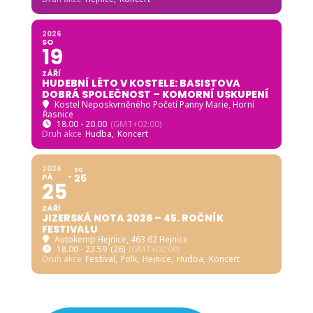
2026
SO
19
ZÁŘÍ
HUDEBNÍ LÉTO V KOSTELE: BASISTOVA
DOBRÁ SPOLEČNOST – KOMORNÍ USKUPENÍ
Kostel Neposkvrněného Početí Panny Marie, Horní
Řasnice
18.00 - 20.00
(GMT+02:00)
Druh akce
Hudba,
Koncert
2026
SO
PÁ
26
25
ZÁŘÍ
JIZERSKÁ NOTA 2026 – 45. ROČNÍK
FESTIVALU
Autokemp Hejnice
, 463 62 Hejnice
18.00 - 23.59
(26)
(GMT+02:00)
Druh akce
Festival,
Folk,
Hejnice,
Hudba,
Koncert