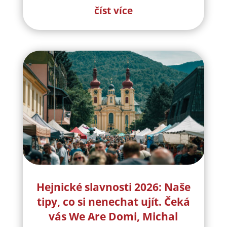
číst více
Hejnické slavnosti 2026: Naše
tipy, co si nenechat ujít. Čeká
vás We Are Domi, Michal