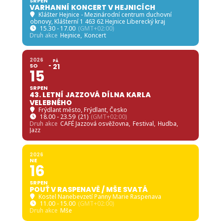
SRPEN
VARHANNÍ KONCERT V HEJNICÍCH
Klášter Hejnice - Mezinárodní centrum duchovní
obnovy
, Klášterní 1 463 62 Hejnice Liberecký kraj
15.30 - 17.00
(GMT+02:00)
Druh akce
Hejnice,
Koncert
2026
PÁ
SO
21
15
SRPEN
43. LETNÍ JAZZOVÁ DÍLNA KARLA
VELEBNÉHO
Frýdlant město
, Frýdlant, Česko
18.00 - 23.59
(21)
(GMT+02:00)
Druh akce
CAFÉ Jazzová osvěžovna,
Festival,
Hudba,
Jazz
2026
NE
16
SRPEN
POUŤ V RASPENAVĚ / MŠE SVATÁ
Kostel Nanebevzetí Panny Marie Raspenava
11.00 - 15.00
(GMT+02:00)
Druh akce
Mše