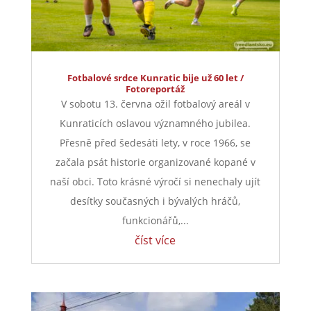
Fotbalové srdce Kunratic bije už 60 let /
Fotoreportáž
V sobotu 13. června ožil fotbalový areál v
Kunraticích oslavou významného jubilea.
Přesně před šedesáti lety, v roce 1966, se
začala psát historie organizované kopané v
naší obci. Toto krásné výročí si nenechaly ujít
desítky současných i bývalých hráčů,
funkcionářů,...
číst více