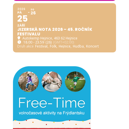
2026
SO
PÁ
26
25
ZÁŘÍ
JIZERSKÁ NOTA 2026 – 45. ROČNÍK
FESTIVALU
Autokemp Hejnice
, 463 62 Hejnice
18.00 - 23.59
(26)
(GMT+02:00)
Druh akce
Festival,
Folk,
Hejnice,
Hudba,
Koncert