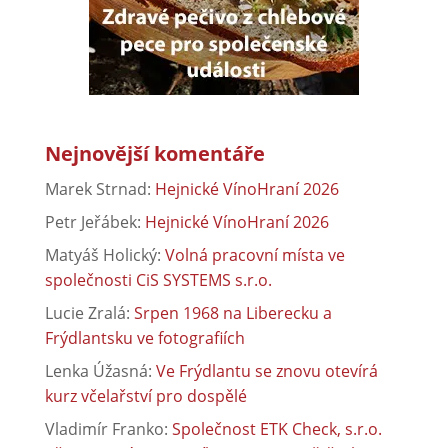
Nejnovější komentáře
Marek Strnad
:
Hejnické VínoHraní 2026
Petr Jeřábek
:
Hejnické VínoHraní 2026
Matyáš Holický
:
Volná pracovní místa ve
společnosti CiS SYSTEMS s.r.o.
Lucie Zralá
:
Srpen 1968 na Liberecku a
Frýdlantsku ve fotografiích
Lenka Úžasná
:
Ve Frýdlantu se znovu otevírá
kurz včelařství pro dospělé
Vladimír Franko
:
Společnost ETK Check, s.r.o.