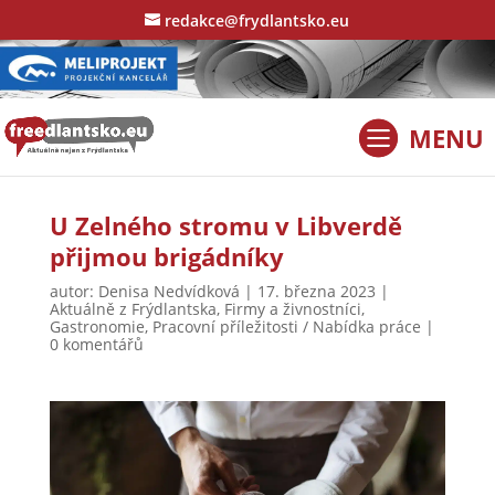
redakce@frydlantsko.eu
U Zelného stromu v Libverdě
přijmou brigádníky
autor:
Denisa Nedvídková
|
17. března 2023
|
Aktuálně z Frýdlantska
,
Firmy a živnostníci
,
Gastronomie
,
Pracovní příležitosti / Nabídka práce
|
0 komentářů