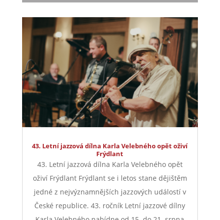
43. Letní jazzová dílna Karla Velebného opět oživí
Frýdlant
43. Letní jazzová dílna Karla Velebného opět
oživí Frýdlant Frýdlant se i letos stane dějištěm
jedné z nejvýznamnějších jazzových událostí v
České republice. 43. ročník Letní jazzové dílny
Karla Velebného nabídne od 15. do 21. srpna