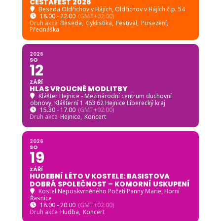
CESTAFEST 2026
Beseda Oldřichov v Hájích
, Oldřichov v Hájích č.p. 54
18.00 - 22.00
(GMT+02:00)
Druh akce
Beseda,
Cyklistika,
Festival,
Posezení,
Přednáška
2026
SO
12
ZÁŘÍ
HLAS VROUCNÉ MODLITBY
Klášter Hejnice - Mezinárodní centrum duchovní
obnovy
, Klášterní 1 463 62 Hejnice Liberecký kraj
15.30 - 17.00
(GMT+02:00)
Druh akce
Hejnice,
Koncert
2026
SO
19
ZÁŘÍ
HUDEBNÍ LÉTO V KOSTELE: BASISTOVA
DOBRÁ SPOLEČNOST – KOMORNÍ USKUPENÍ
Kostel Neposkvrněného Početí Panny Marie, Horní
Řasnice
18.00 - 20.00
(GMT+02:00)
Druh akce
Hudba,
Koncert