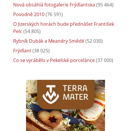
Nová obsáhlá fotogalerie Frýdlantska
(95 464)
Povodně 2010
(76 591)
O Jizerských horách bude přednášet František
Pelc
(54 805)
Rybník Dubák a Meandry Smědé
(52 030)
Frýdlant
(38 025)
Co se vyrábělo v Pekelské porcelánce
(37 000)