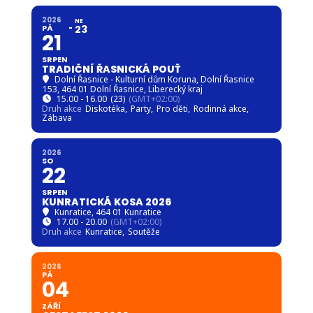
2026
NE
PÁ
23
21
SRPEN
TRADIČNÍ ŘASNICKÁ POUŤ
Dolní Řasnice - Kulturní dům Koruna
, Dolní Řasnice
153, 464 01 Dolní Řasnice, Liberecký kraj
15.00 - 16.00
(23)
(GMT+02:00)
Druh akce
Diskotéka,
Party,
Pro děti,
Rodinná akce,
Zábava
2026
SO
22
SRPEN
KUNRATICKÁ KOSA 2026
Kunratice
, 464 01 Kunratice
17.00 - 20.00
(GMT+02:00)
Druh akce
Kunratice,
Soutěže
2026
PÁ
04
ZÁŘÍ