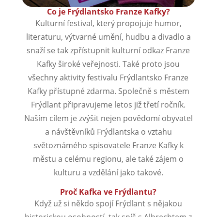
Co je Frýdlantsko Franze Kafky?
Kulturní festival, který propojuje humor,
literaturu, výtvarné umění, hudbu a divadlo a
snaží se tak zpřístupnit kulturní odkaz Franze
Kafky široké veřejnosti. Také proto jsou
všechny aktivity festivalu Frýdlantsko Franze
Kafky přístupné zdarma. Společně s městem
Frýdlant připravujeme letos již třetí ročník.
Naším cílem je zvýšit nejen povědomí obyvatel
a návštěvníků Frýdlantska o vztahu
světoznámého spisovatele Franze Kafky k
městu a celému regionu, ale také zájem o
kulturu a vzdělání jako takové.
Proč Kafka ve Frýdlantu?
Když už si někdo spojí Frýdlant s nějakou
historickou osobností, tak spíš s Albrechtem z