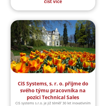
číst více
CiS Systems, s. r. o. přijme do
svého týmu pracovníka na
pozici Technical Sales
CiS systems s.r.o. je již téměř 30 let inovativním