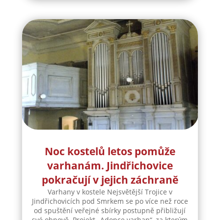
Noc kostelů letos pomůže
varhanám. Jindřichovice
pokračují v jejich záchraně
Varhany v kostele Nejsvětější Trojice v
Jindřichovicích pod Smrkem se po více než roce
od spuštění veřejné sbírky postupně přibližují
své obnově. Projekt „Adopce varhan“, za kterým