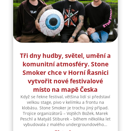
Tři dny hudby, světel, umění a
komunitní atmosféry. Stone
Smoker chce v Horní Řasnici
vytvořit nové festivalové
místo na mapě Česka
Když se řekne festival, většina lidí si představí
velkou stage, pivo v kelímku a frontu na
klobásu. Stone Smoker je trochu jiný případ.
Trojice organizátorů – Vojtěch Božek, Marek
Peschl a Matyáš Stiburek – během několika let
vybudovala z malého undergroundového...