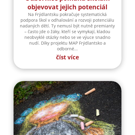
objevovat jejich potenciál
Na Frýdlantsku pokračuje systematická
podpora škol v odhalování a rozvoji potenciálu
nadaných dětí. Ty nemusí být nutně premianty
– často jde o žáky, kteří se vymykají, kladou
neobvyklé otázky nebo se ve výuce snadno
nudí. Díky projektu MAP Frýdlantsko a
odborné...
číst více