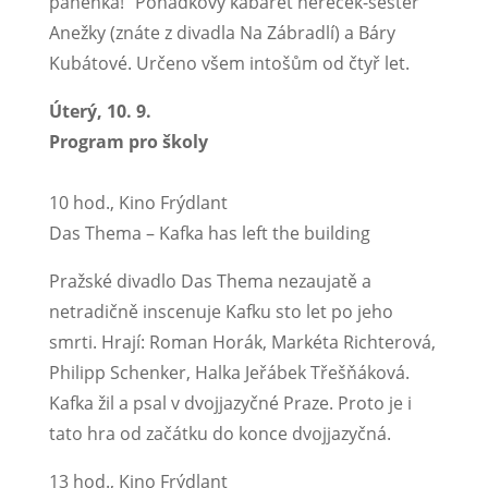
panenka!“ Pohádkový kabaret hereček-sester
Anežky (znáte z divadla Na Zábradlí) a Báry
Kubátové. Určeno všem intošům od čtyř let.
Úterý, 10. 9.
Program pro školy
10 hod., Kino Frýdlant
Das Thema – Kafka has left the building
Pražské divadlo Das Thema nezaujatě a
netradičně inscenuje Kafku sto let po jeho
smrti. Hrají: Roman Horák, Markéta Richterová,
Philipp Schenker, Halka Jeřábek Třešňáková.
Kafka žil a psal v dvojjazyčné Praze. Proto je i
tato hra od začátku do konce dvojjazyčná.
13 hod., Kino Frýdlant