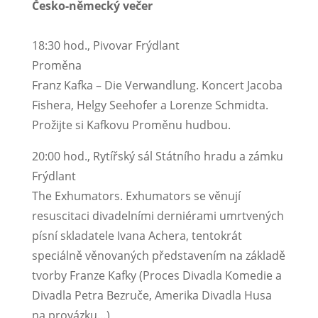
Česko-německý večer
18:30 hod., Pivovar Frýdlant
Proměna
Franz Kafka – Die Verwandlung. Koncert Jacoba
Fishera, Helgy Seehofer a Lorenze Schmidta.
Prožijte si Kafkovu Proměnu hudbou.
20:00 hod., Rytířský sál Státního hradu a zámku
Frýdlant
The Exhumators. Exhumators se věnují
resuscitaci divadelními derniérami umrtvených
písní skladatele Ivana Achera, tentokrát
speciálně věnovaných představením na základě
tvorby Franze Kafky (Proces Divadla Komedie a
Divadla Petra Bezruče, Amerika Divadla Husa
na provázku…)