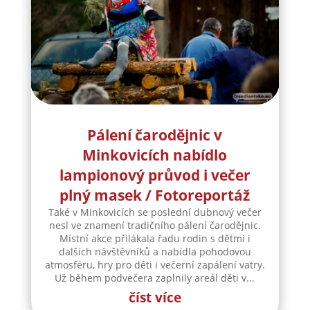
Pálení čarodějnic v
Minkovicích nabídlo
lampionový průvod i večer
plný masek / Fotoreportáž
Také v Minkovicích se poslední dubnový večer
nesl ve znamení tradičního pálení čarodějnic.
Místní akce přilákala řadu rodin s dětmi i
dalších návštěvníků a nabídla pohodovou
atmosféru, hry pro děti i večerní zapálení vatry.
Už během podvečera zaplnily areál děti v...
číst více