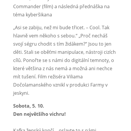
Commander (film) a následná přednáška na
téma kyberšikana
„Asi se zabiju, než mi bude třicet. – Cool. Tak
hlavně vem někoho s sebou.“ „Proč necháš
svojí ségru chodit s tím židákem?“ Jsou to jen
děti. Stali se oběťmi manipulace, nástroji cizích
cílů. Ponořte se s námi do digitální temnoty, o
které většina z nás nemá a možná ani nechce
mít tušení. Film režiséra Viliama
Dočolamanského vznikl v produkci Farmy v
jeskyni.
Sobota, 5. 10.
Den největšího vichru!
Kafka ženský končí… oslavte to s námi.