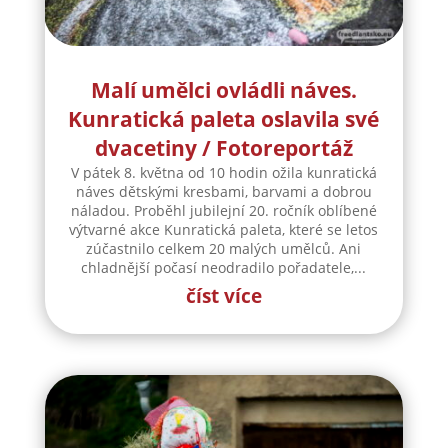
Malí umělci ovládli náves.
Kunratická paleta oslavila své
dvacetiny / Fotoreportáž
V pátek 8. května od 10 hodin ožila kunratická
náves dětskými kresbami, barvami a dobrou
náladou. Proběhl jubilejní 20. ročník oblíbené
výtvarné akce Kunratická paleta, které se letos
zúčastnilo celkem 20 malých umělců. Ani
chladnější počasí neodradilo pořadatele,...
číst více