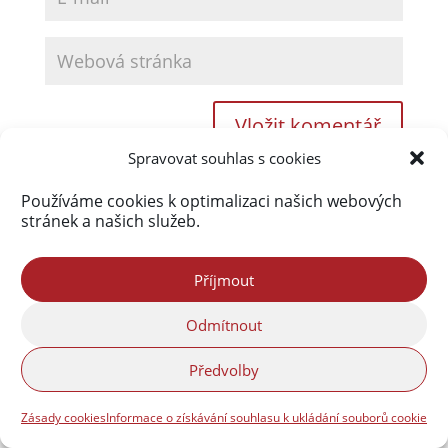
Spravovat souhlas s cookies
Používáme cookies k optimalizaci našich webových
stránek a našich služeb.
Web používá Akismet ke snížení množství
spamu.
Zjistěte, jak jsou zpracovávány údaje z
Příjmout
komentářů.
Odmítnout
Předvolby
facebook
twitter
instagram
flickr
youtube
Zásady cookies
Informace o získávání souhlasu k ukládání souborů cookie