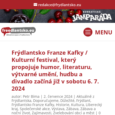
redakce@frydlantsko.eu
Frýdlantsko Franze Kafky /
Kulturní festival, který
propojuje humor, literaturu,
výtvarné umění, hudbu a
divadlo začíná již v sobotu 6. 7.
2024
autor:
Petr Bíma
|
2. července 2024
|
Aktuálně z
Frýdlantska
,
Doporučujeme
,
Důležité
,
Frýdlant
,
Frýdlantsko Franze Kafky
,
Historie
,
Kultura
,
Liberecký
kraj
,
Společenské akce
,
Výstava
,
Zábava
,
Zábava a
noční život
,
Zajímavosti
,
Zvelebování obcí a měst
|
0