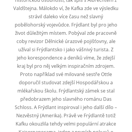
Valdštejna. Málokdo ví, že Kafka zde ve výsledku
strávil daleko více času než slavný
pobělohorský vojevůdce. Frýdlant byl pro jeho
život důležitým místem. Pobýval zde pracovně
coby revizor Dělnické úrazové pojišťovny, ale
užíval si Frýdlantsko i jako vášnivý turista. Z
jeho korespondence a deníků víme, že zdejší
kraj byl pro něj velkým inspiračním zdrojem.
Proto například své milované sestře Ottle
doporučil studovat zdejší Hospodářskou a
mlékařskou školu. Frýdlantský zámek se stal
předobrazem jeho slavného románu Das
Schloss. A Frýdlant inspiroval i jeho další dílo –
Nezvěstný (Amerika). Právě ve Frýdlantě totiž
Kafku okouzlila tehdy velmi populární atrakce
Kaiserpanorama, jeden z prvních pokusů o