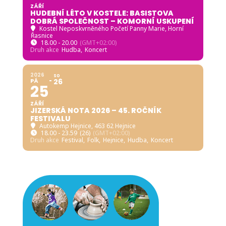
ZÁŘÍ
HUDEBNÍ LÉTO V KOSTELE: BASISTOVA
DOBRÁ SPOLEČNOST – KOMORNÍ USKUPENÍ
Kostel Neposkvrněného Početí Panny Marie, Horní
Řasnice
18.00 - 20.00
(GMT+02:00)
Druh akce
Hudba,
Koncert
2026
SO
PÁ
26
25
ZÁŘÍ
JIZERSKÁ NOTA 2026 – 45. ROČNÍK
FESTIVALU
Autokemp Hejnice
, 463 62 Hejnice
18.00 - 23.59
(26)
(GMT+02:00)
Druh akce
Festival,
Folk,
Hejnice,
Hudba,
Koncert