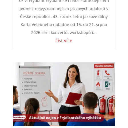
oživí Frýdlant Frýdlant se i letos stane dějištěm
jedné z nejvýznamnějších jazzových událostí v
České republice. 43. ročník Letní jazzové dílny
Karla Velebného nabídne od 15. do 21. srpna
2026 sérii koncertů, workshopů i...
číst více