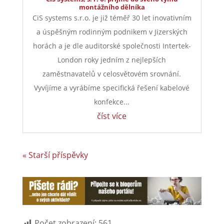
montážního dělníka
CiS systems s.r.o. je již téměř 30 let inovativním
a úspěšným rodinným podnikem v Jizerských
horách a je dle auditorské společnosti Intertek-
London roky jedním z nejlepších
zaměstnavatelů v celosvětovém srovnání.
Vyvíjíme a vyrábíme specifická řešení kabelové
konfekce...
číst více
« Starší příspěvky
Počet zobrazení:
561