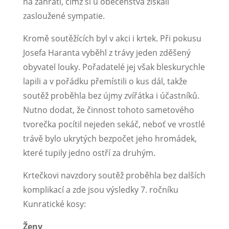
na zahřátí, čímž si u obecenstva získali
zasloužené sympatie.
Kromě soutěžících byl v akci i krtek. Při pokusu
Josefa Haranta vyběhl z trávy jeden zděšený
obyvatel louky. Pořadatelé jej však bleskurychle
lapili a v pořádku přemístili o kus dál, takže
soutěž proběhla bez újmy zvířátka i účastníků.
Nutno dodat, že činnost tohoto sametového
tvorečka pocítil nejeden sekáč, neboť ve vrostlé
trávě bylo ukrytých bezpočet jeho hromádek,
které tupily jedno ostří za druhým.
Krtečkovi navzdory soutěž proběhla bez dalších
komplikací a zde jsou výsledky 7. ročníku
Kunratické kosy:
Ženy