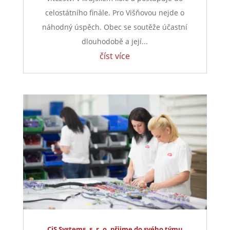
celostátního finále. Pro Višňovou nejde o
náhodný úspěch. Obec se soutěže účastní
dlouhodobě a její...
číst více
CiS Systems, s. r. o. přijme do svého týmu