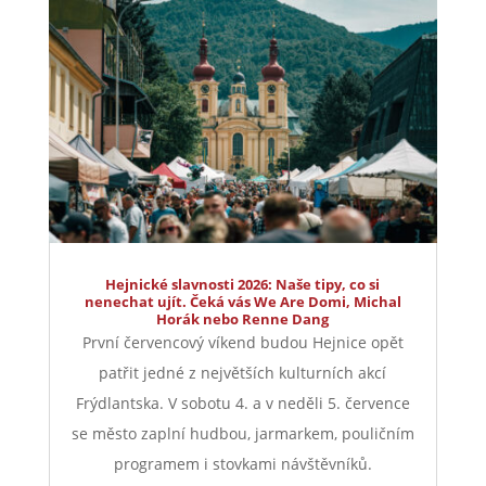
Hejnické slavnosti 2026: Naše tipy, co si
nenechat ujít. Čeká vás We Are Domi, Michal
Horák nebo Renne Dang
První červencový víkend budou Hejnice opět
patřit jedné z největších kulturních akcí
Frýdlantska. V sobotu 4. a v neděli 5. července
se město zaplní hudbou, jarmarkem, pouličním
programem i stovkami návštěvníků.