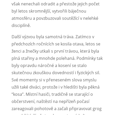
však nenechali odradit a přestože jejich počet
byl letos skromnější, vytvořili báječnou
atmosféru a povzbuzovali soutěžící v nelehké
disciplíně.
Další výzvou byla samotná tráva. Zatímco v
předchozích ročnících se kosila otava, letos se
ženci a žnečky utkali s první trávou, která byla
plná stařiny a mnohde polehaná. Podmínky tak
byly opravdu náročné a kosení se stalo
skutečnou zkouškou dovedností i fyzických sil.
Své momenty si v přeneseném slova smyslu
užili také diváci, protože i v hledišti byla pěkná
“kosa”. Místní hasiči, tradičně se starající o
občerstvení, naštěstí na nepřízeň počasí
zareagovali pohotově a začali připravovat grog