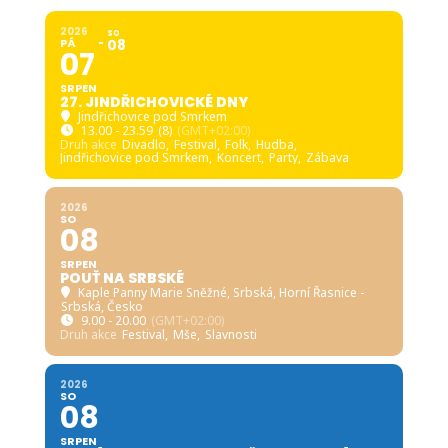
2026
SO
PÁ
08
07
SRPEN
27. JINDŘICHOVICKÉ DNY
Jindřichovice pod Smrkem
13.00 - 23.59
(8)
(GMT+02:00)
Druh akce
Divadlo,
Festival,
Folk,
Hudba,
Jindřichovice pod Smrkem,
Koncert,
Party,
Zábava
2026
SO
08
SRPEN
POUŤ NA SRBSKÉ
Kaple Panny Marie Sněžné, Srbská
, Horní Řasnice -
Srbská, Česko
9.00 - 20.00
(GMT+02:00)
Druh akce
Festival,
Mše,
Slavnosti
2026
SO
08
SRPEN