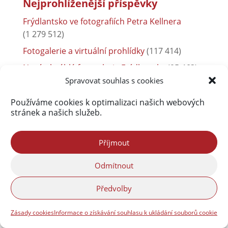
Nejprohlíženější příspěvky
Frýdlantsko ve fotografiích Petra Kellnera
(1 279 512)
Fotogalerie a virtuální prohlídky
(117 414)
Nová obsáhlá fotogalerie Frýdlantska
(95 463)
Spravovat souhlas s cookies
freedlantsko.eu
(80 959)
Povodně 2010
(76 590)
Používáme cookies k optimalizaci našich webových
stránek a našich služeb.
O Jizerských horách bude přednášet František
Pelc
(54 805)
Příjmout
Rybník Dubák a Meandry Smědé
(52 029)
Frýdlant
(38 010)
Odmítnout
Předvolby
Zásady cookies
Informace o získávání souhlasu k ukládání souborů cookie