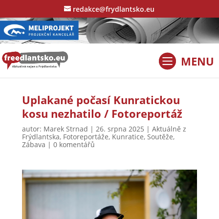
redakce@frydlantsko.eu
Uplakané počasí Kunratickou
kosu nezhatilo / Fotoreportáž
autor:
Marek Strnad
|
26. srpna 2025
|
Aktuálně z
Frýdlantska
,
Fotoreportáže
,
Kunratice
,
Soutěže
,
Zábava
|
0 komentářů