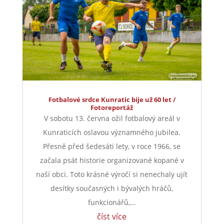
Fotbalové srdce Kunratic bije už 60 let /
Fotoreportáž
V sobotu 13. června ožil fotbalový areál v
Kunraticích oslavou významného jubilea.
Přesně před šedesáti lety, v roce 1966, se
začala psát historie organizované kopané v
naší obci. Toto krásné výročí si nenechaly ujít
desítky současných i bývalých hráčů,
funkcionářů,...
číst více