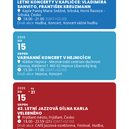
LETNÍ KONCERTY V KAPLIČCE: VLADIMÍRA
SANVITO, FRANTIŠEK KREUZMANN
Kaple Panny Marie Sněžné, Srbská
, Horní Řasnice -
Srbská, Česko
18.00 - 21.00
(GMT+02:00)
Druh akce
Hudba,
Koncert,
Koncert vážné hudby
2026
SO
15
SRPEN
VARHANNÍ KONCERT V HEJNICÍCH
Klášter Hejnice - Mezinárodní centrum duchovní
obnovy
, Klášterní 1 463 62 Hejnice Liberecký kraj
15.30 - 17.00
(GMT+02:00)
Druh akce
Hejnice,
Koncert
2026
PÁ
SO
21
15
SRPEN
43. LETNÍ JAZZOVÁ DÍLNA KARLA
VELEBNÉHO
Frýdlant město
, Frýdlant, Česko
18.00 - 23.59
(21)
(GMT+02:00)
Druh akce
CAFÉ Jazzová osvěžovna,
Festival,
Hudba,