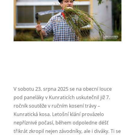
Kompletní fotogalerie zde:
https://flic.kr/s/aHBqjCrLTW
V sobotu 23. srpna 2025 se na obecní louce
pod paneláky v Kunraticích uskutečnil již 7.
ročník soutěže v ručním kosení trávy –
Kunratická kosa. Letošní klání provázelo
nepříznivé počasí, během odpoledne déšť
třikrát zkropil nejen závodníky, ale i diváky. Ti se