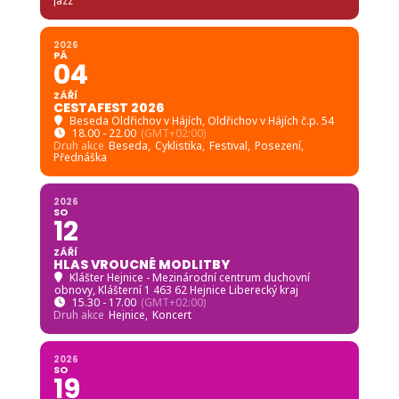
Jazz
2026
PÁ
04
ZÁŘÍ
CESTAFEST 2026
Beseda Oldřichov v Hájích
, Oldřichov v Hájích č.p. 54
18.00 - 22.00
(GMT+02:00)
Druh akce
Beseda,
Cyklistika,
Festival,
Posezení,
Přednáška
2026
SO
12
ZÁŘÍ
HLAS VROUCNÉ MODLITBY
Klášter Hejnice - Mezinárodní centrum duchovní
obnovy
, Klášterní 1 463 62 Hejnice Liberecký kraj
15.30 - 17.00
(GMT+02:00)
Druh akce
Hejnice,
Koncert
2026
SO
19