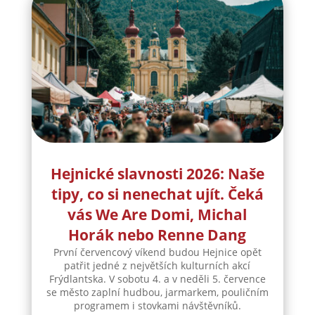
Hejnické slavnosti 2026: Naše
tipy, co si nenechat ujít. Čeká
vás We Are Domi, Michal
Horák nebo Renne Dang
První červencový víkend budou Hejnice opět
patřit jedné z největších kulturních akcí
Frýdlantska. V sobotu 4. a v neděli 5. července
se město zaplní hudbou, jarmarkem, pouličním
programem i stovkami návštěvníků.
Organizátoři navíc pokračují v myšlence
dobrovolného...
číst více