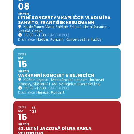
2026
SO
15
SRPEN
VARHANNÍ KONCERT V HEJNICÍCH
Klášter Hejnice - Mezinárodní centrum duchovní
obnovy
, Klášterní 1 463 62 Hejnice Liberecký kraj
15.30 - 17.00
(GMT+02:00)
Druh akce
Hejnice,
Koncert
2026
PÁ
SO
21
15
SRPEN
43. LETNÍ JAZZOVÁ DÍLNA KARLA
VELEBNÉHO
Frýdlant město
, Frýdlant, Česko
18.00 - 23.59
(21)
(GMT+02:00)
Druh akce
CAFÉ Jazzová osvěžovna,
Festival,
Hudba,
Jazz
2026
PÁ