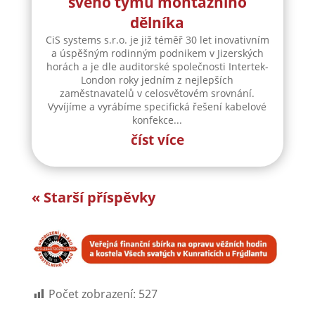
Vyvíjíme a vyrábíme specifická řešení kabelové
konfekce...
číst více
« Starší příspěvky
Počet zobrazení:
527
Vložit komentář
Vaše e-mailová adresa nebude zveřejněna.