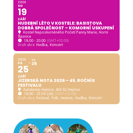
18.00 - 20.00
(GMT+02:00)
Druh akce
Hudba,
Koncert
2026
SO
PÁ
26
25
ZÁŘÍ
JIZERSKÁ NOTA 2026 – 45. ROČNÍK
FESTIVALU
Autokemp Hejnice
, 463 62 Hejnice
18.00 - 23.59
(26)
(GMT+02:00)
Druh akce
Festival,
Folk,
Hejnice,
Hudba,
Koncert