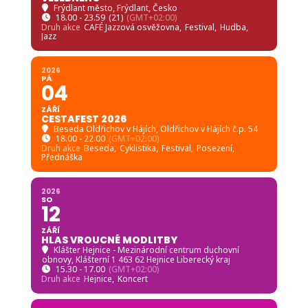
04
ZÁŘÍ
CESTAFEST 2026
Beseda Oldřichov v Hájích
, Oldřichov v Hájích č.p. 54
18.00 - 22.00
(GMT+02:00)
Druh akce
Beseda,
Cyklistika,
Festival,
Posezení,
Přednáška
2026
SO
12
ZÁŘÍ
HLAS VROUCNÉ MODLITBY
Klášter Hejnice - Mezinárodní centrum duchovní
obnovy
, Klášterní 1 463 62 Hejnice Liberecký kraj
15.30 - 17.00
(GMT+02:00)
Druh akce
Hejnice,
Koncert
2026
SO
19
ZÁŘÍ
HUDEBNÍ LÉTO V KOSTELE: BASISTOVA
DOBRÁ SPOLEČNOST – KOMORNÍ USKUPENÍ
Kostel Neposkvrněného Početí Panny Marie, Horní
Řasnice