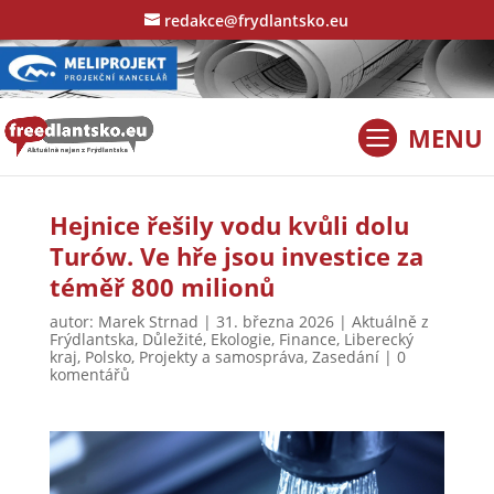
redakce@frydlantsko.eu
Hejnice řešily vodu kvůli dolu
Turów. Ve hře jsou investice za
téměř 800 milionů
autor:
Marek Strnad
|
31. března 2026
|
Aktuálně z
Frýdlantska
,
Důležité
,
Ekologie
,
Finance
,
Liberecký
kraj
,
Polsko
,
Projekty a samospráva
,
Zasedání
|
0
komentářů