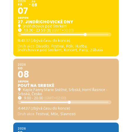
8:43:35 (zbývá času do konce)
Druh akce
Divadlo,
Festival,
Folk,
Hudba,
Jindřichovice pod Smrkem,
Koncert,
Party,
Zábava
2026
SO
08
SRPEN
POUŤ NA SRBSKÉ
Kaple Panny Marie Sněžné, Srbská
, Horní Řasnice -
Srbská, Česko
9.00 - 20.00
(GMT+02:00)
4:44:35 (zbývá času do konce)
Druh akce
Festival,
Mše,
Slavnosti
2026
SO
08
SRPEN
LETNÍ KONCERTY V KAPLIČCE: VLADIMÍRA
SANVITO, FRANTIŠEK KREUZMANN
Kaple Panny Marie Sněžné, Srbská
, Horní Řasnice -
Srbská, Česko
18.00 - 21.00
(GMT+02:00)
Druh akce
Hudba,
Koncert,
Koncert vážné hudby