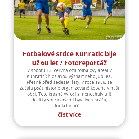
Fotbalové srdce Kunratic bije
už 60 let / Fotoreportáž
V sobotu 13. června ožil fotbalový areál v
Kunraticích oslavou významného jubilea.
Přesně před šedesáti lety, v roce 1966, se
začala psát historie organizované kopané v naší
obci. Toto krásné výročí si nenechaly ujít
desítky současných i bývalých hráčů,
funkcionářů,...
číst více