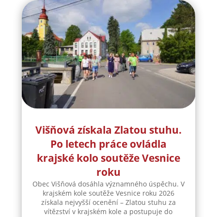
Višňová získala Zlatou stuhu.
Po letech práce ovládla
krajské kolo soutěže Vesnice
roku
Obec Višňová dosáhla významného úspěchu. V
krajském kole soutěže Vesnice roku 2026
získala nejvyšší ocenění – Zlatou stuhu za
vítězství v krajském kole a postupuje do
celostátního finále. Pro Višňovou nejde o
náhodný úspěch. Obec se soutěže účastní
dlouhodobě a její...
číst více