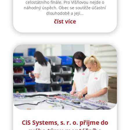
CiS Systems, s. r. o. přijme do
svého týmu montážního
dělníka
CiS systems s.r.o. je již téměř 30 let inovativním
a úspěšným rodinným podnikem v Jizerských
horách a je dle auditorské společnosti Intertek-
London roky jedním z nejlepších
zaměstnavatelů v celosvětovém srovnání.