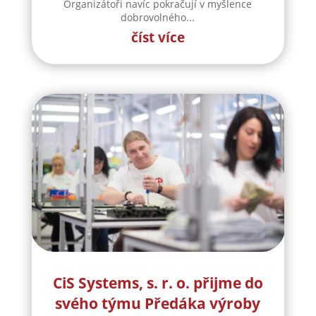
CiS Systems, s. r. o. přijme do
svého týmu Předáka výroby
CiS systems s.r.o. je již téměř 30 let inovativním
a úspěšným rodinným podnikem v Jizerských
horách a je dle auditorské společnosti Intertek-
London roky jedním z nejlepších
zaměstnavatelů v celosvětovém srovnání.
Vyvíjíme a vyrábíme specifická řešení kabelové
konfekce...