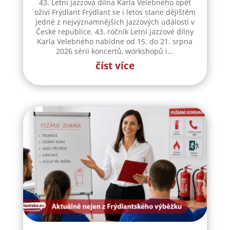
CiS systems, s. r. o. přijme
koordinátora HSE
CiS systems s.r.o. je již téměř 30 let inovativním
a úspěšným rodinným podnikem v Jizerských
horách a je dle auditorské společnosti Intertek-