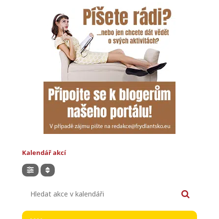
Kalendář akcí
Hledat akce v kalendáři
2026
SO
PÁ
08
07
SRPEN
27. JINDŘICHOVICKÉ DNY
Jindřichovice pod Smrkem
13.00 - 23.59
(8)
(GMT+02:00)