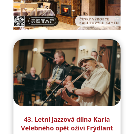
43. Letní jazzová dílna Karla
Velebného opět oživí Frýdlant
43. Letní jazzová dílna Karla Velebného opět
oživí Frýdlant Frýdlant se i letos stane dějištěm
jedné z nejvýznamnějších jazzových událostí v
České republice. 43. ročník Letní jazzové dílny
Karla Velebného nabídne od 15. do 21. srpna
2026 sérii koncertů, workshopů i...
číst více