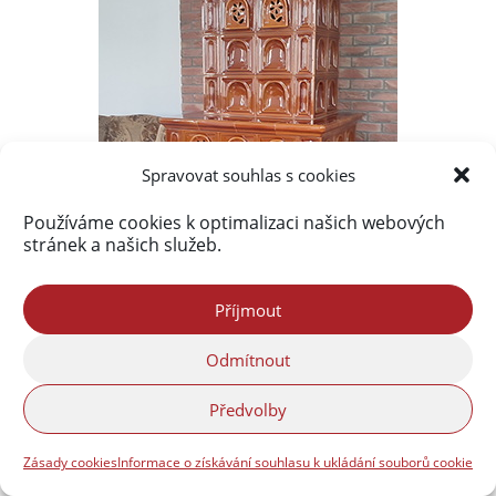
Spravovat souhlas s cookies
Používáme cookies k optimalizaci našich webových
stránek a našich služeb.
Příjmout
Odmítnout
Nejprohlíženější příspěvky
Předvolby
Frýdlantsko ve fotografiích Petra Kellnera
Zásady cookies
Informace o získávání souhlasu k ukládání souborů cookie
(1 279 513)