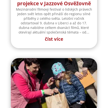
projekce v Jazzové Osvěžovně
Mezinárodní filmový festival o lidských právech
Jeden svět letos opět přináší do regionu silné
příběhy z celého světa. Letošní ročník
odstartoval 9. dubna v Liberci a až do 17.
dubna nabídne celkem dvanáct filmů, které
otevírají aktuální společenská témata – od...
číst více