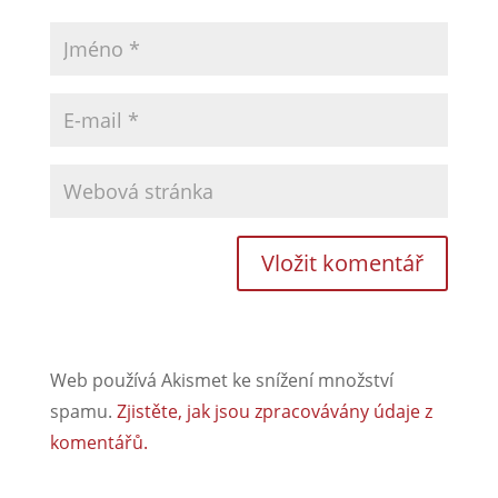
Web používá Akismet ke snížení množství
spamu.
Zjistěte, jak jsou zpracovávány údaje z
komentářů.