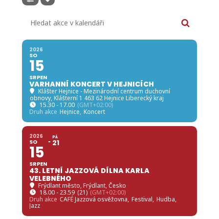
Hledat akce v kalendáři
2026
SO
15
SRPEN
VARHANNÍ KONCERT V HEJNICÍCH
Klášter Hejnice - Mezinárodní centrum duchovní
obnovy
, Klášterní 1 463 62 Hejnice Liberecký kraj
15.30 - 17.00
(GMT+02:00)
Druh akce
Hejnice,
Koncert
2026
PÁ
SO
21
15
SRPEN
43. LETNÍ JAZZOVÁ DÍLNA KARLA
VELEBNÉHO
Frýdlant město
, Frýdlant, Česko
18.00 - 23.59
(21)
(GMT+02:00)
Druh akce
CAFÉ Jazzová osvěžovna,
Festival,
Hudba,
Jazz