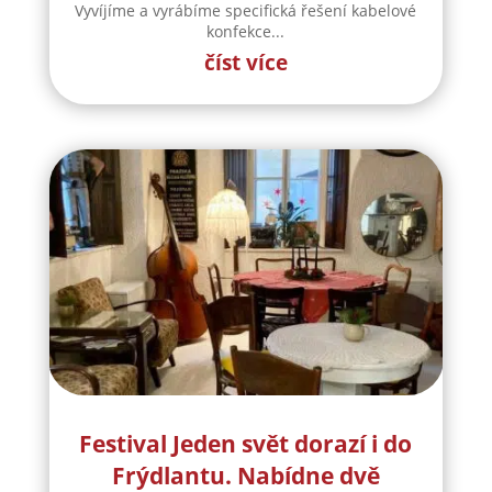
Vyvíjíme a vyrábíme specifická řešení kabelové
konfekce...
číst více
Festival Jeden svět dorazí i do
Frýdlantu. Nabídne dvě