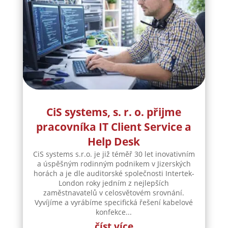
CiS systems, s. r. o. přijme
pracovníka IT Client Service a
Help Desk
CiS systems s.r.o. je již téměř 30 let inovativním
a úspěšným rodinným podnikem v Jizerských
horách a je dle auditorské společnosti Intertek-
London roky jedním z nejlepších
zaměstnavatelů v celosvětovém srovnání.
Vyvíjíme a vyrábíme specifická řešení kabelové
konfekce...
číst více