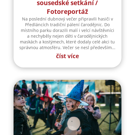
sousedské setkání /
Fotoreportáž
Na poslední dubnový večer připravili hasiči v
Předláncích tradiční pálení čarodějnic. Do
místního parku dorazili malí i velcí návštěvníci
a nechyběly nejen děti v čarodějnických
maskách a kostýmech, které dodaly celé akci tu
správnou atmosféru. Večer se nesl především...
číst více