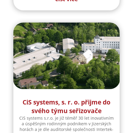
CiS systems, s. r. o. přijme do
svého týmu seřizovače
CiS systems s.r.o. je již téměř 30 let inovativním
a úspěšným rodinným podnikem v Jizerských
horách a je dle auditorské společnosti Intertek-