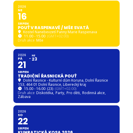
2026
NE
16
SRPEN
POUŤ V RASPENAVĚ / MŠE SVATÁ
Kostel Nanebevzetí Panny Marie Raspenava
11.00 - 15.00
(GMT+02:00)
Druh akce
Mše
2026
NE
PÁ
23
21
SRPEN
TRADIČNÍ ŘASNICKÁ POUŤ
Dolní Řasnice - Kulturní dům Koruna
, Dolní Řasnice
153, 464 01 Dolní Řasnice, Liberecký kraj
15.00 - 16.00
(23)
(GMT+02:00)
Druh akce
Diskotéka,
Party,
Pro děti,
Rodinná akce,
Zábava
2026
SO
22
SRPEN
KUNRATICKÁ KOSA 2026