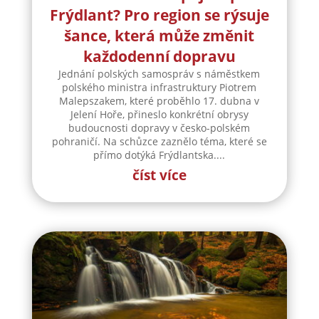
Frýdlant? Pro region se rýsuje
šance, která může změnit
každodenní dopravu
Jednání polských samospráv s náměstkem
polského ministra infrastruktury Piotrem
Malepszakem, které proběhlo 17. dubna v
Jelení Hoře, přineslo konkrétní obrysy
budoucnosti dopravy v česko-polském
pohraničí. Na schůzce zaznělo téma, které se
přímo dotýká Frýdlantska....
číst více