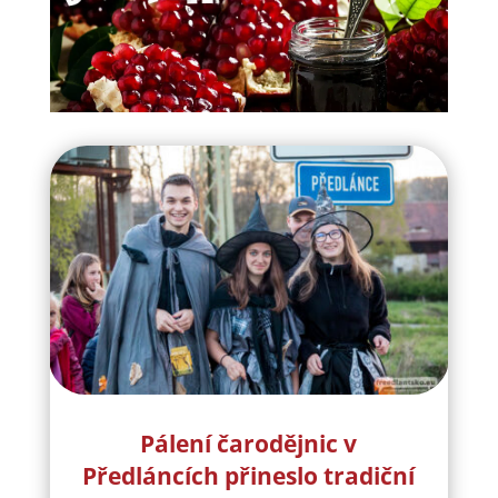
Pálení čarodějnic v
Předláncích přineslo tradiční