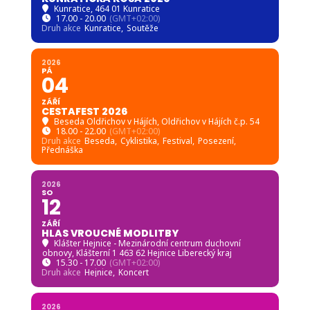
Kunratice
, 464 01 Kunratice
17.00 - 20.00
(GMT+02:00)
Druh akce
Kunratice,
Soutěže
2026
PÁ
04
ZÁŘÍ
CESTAFEST 2026
Beseda Oldřichov v Hájích
, Oldřichov v Hájích č.p. 54
18.00 - 22.00
(GMT+02:00)
Druh akce
Beseda,
Cyklistika,
Festival,
Posezení,
Přednáška
2026
SO
12
ZÁŘÍ
HLAS VROUCNÉ MODLITBY
Klášter Hejnice - Mezinárodní centrum duchovní
obnovy
, Klášterní 1 463 62 Hejnice Liberecký kraj
15.30 - 17.00
(GMT+02:00)
Druh akce
Hejnice,
Koncert
2026