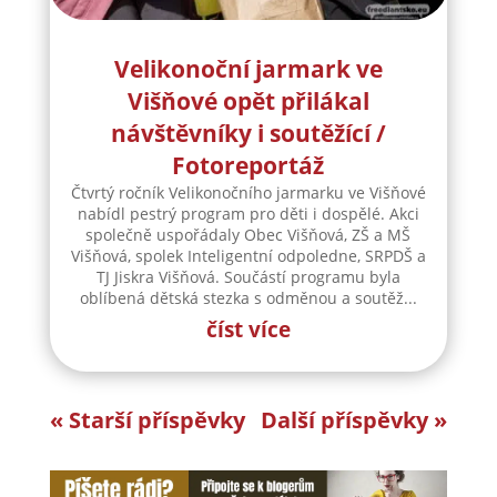
Velikonoční jarmark ve
Višňové opět přilákal
návštěvníky i soutěžící /
Fotoreportáž
Čtvrtý ročník Velikonočního jarmarku ve Višňové
nabídl pestrý program pro děti i dospělé. Akci
společně uspořádaly Obec Višňová, ZŠ a MŠ
Višňová, spolek Inteligentní odpoledne, SRPDŠ a
TJ Jiskra Višňová. Součástí programu byla
oblíbená dětská stezka s odměnou a soutěž...
číst více
« Starší příspěvky
Další příspěvky »