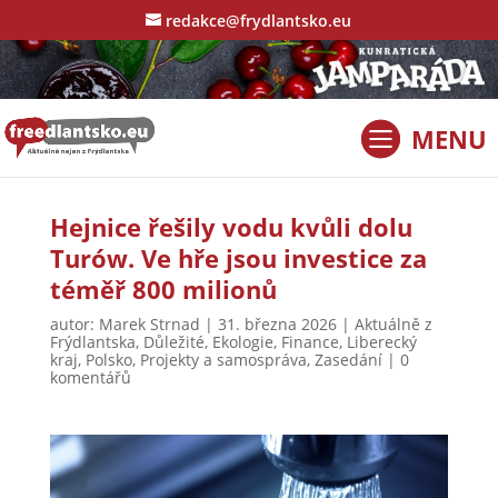
redakce@frydlantsko.eu
Hejnice řešily vodu kvůli dolu
Turów. Ve hře jsou investice za
téměř 800 milionů
autor:
Marek Strnad
|
31. března 2026
|
Aktuálně z
Frýdlantska
,
Důležité
,
Ekologie
,
Finance
,
Liberecký
kraj
,
Polsko
,
Projekty a samospráva
,
Zasedání
|
0
komentářů