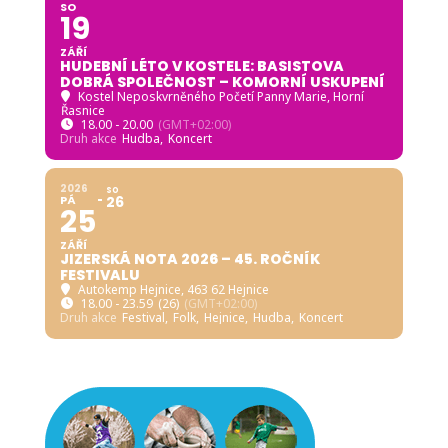
SO
19
ZÁŘÍ
HUDEBNÍ LÉTO V KOSTELE: BASISTOVA
DOBRÁ SPOLEČNOST – KOMORNÍ USKUPENÍ
Kostel Neposkvrněného Početí Panny Marie, Horní
Řasnice
18.00 - 20.00
(GMT+02:00)
Druh akce
Hudba,
Koncert
2026
SO
PÁ
26
25
ZÁŘÍ
JIZERSKÁ NOTA 2026 – 45. ROČNÍK
FESTIVALU
Autokemp Hejnice
, 463 62 Hejnice
18.00 - 23.59
(26)
(GMT+02:00)
Druh akce
Festival,
Folk,
Hejnice,
Hudba,
Koncert