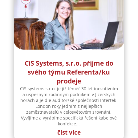
CiS Systems, s.r.o. přijme do
svého týmu Referenta/ku
prodeje
CiS systems s.r.o. je již téměř 30 let inovativním
a úspěšným rodinným podnikem v Jizerských
horách a je dle auditorské společnosti Intertek-
London roky jedním z nejlepších
zaměstnavatelů v celosvětovém srovnání.
Vyvíjíme a vyrábíme specifická řešení kabelové
konfekce...
číst více