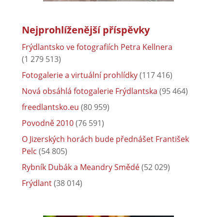
Nejprohlíženější příspěvky
Frýdlantsko ve fotografiích Petra Kellnera
(1 279 513)
Fotogalerie a virtuální prohlídky
(117 416)
Nová obsáhlá fotogalerie Frýdlantska
(95 464)
freedlantsko.eu
(80 959)
Povodně 2010
(76 591)
O Jizerských horách bude přednášet František
Pelc
(54 805)
Rybník Dubák a Meandry Smědé
(52 029)
Frýdlant
(38 014)