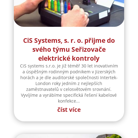
CiS Systems, s. r. o. přijme do
svého týmu Seřizovače
elektrické kontroly
CiS systems s.r.o. je již téměř 30 let inovativním
a úspěšným rodinným podnikem v Jizerských
horách a je dle auditorské společnosti Intertek-
London roky jedním z nejlepších
zaměstnavatelů v celosvětovém srovnání.
Vyvíjíme a vyrábíme specifická řešení kabelové
konfekce...
číst více