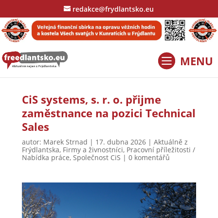
redakce@frydlantsko.eu
CiS systems, s. r. o. přijme
zaměstnance na pozici Technical
Sales
autor:
Marek Strnad
|
17. dubna 2026
|
Aktuálně z
Frýdlantska
,
Firmy a živnostníci
,
Pracovní příležitosti /
Nabídka práce
,
Společnost CiS
|
0 komentářů