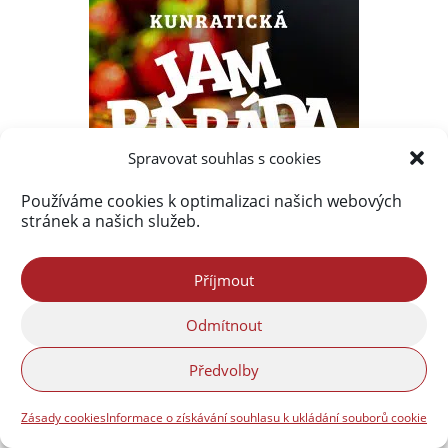
Spravovat souhlas s cookies
Používáme cookies k optimalizaci našich webových
stránek a našich služeb.
Příjmout
Nejnovější komentáře
Odmítnout
Marek Strnad
:
Hejnické VínoHraní 2026
Předvolby
Petr Jeřábek
:
Hejnické VínoHraní 2026
Zásady cookies
Informace o získávání souhlasu k ukládání souborů cookie
Matyáš Holický
:
Volná pracovní místa ve