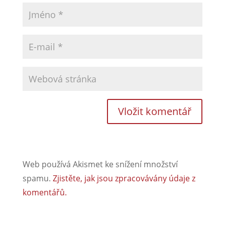
Web používá Akismet ke snížení množství
spamu.
Zjistěte, jak jsou zpracovávány údaje z
komentářů.