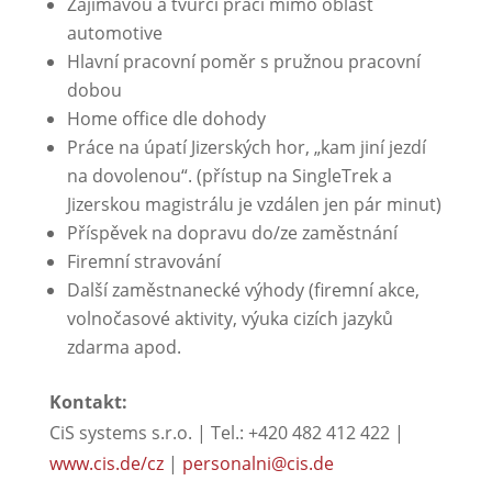
Zajímavou a tvůrčí práci mimo oblast
automotive
Hlavní pracovní poměr s pružnou pracovní
dobou
Home office dle dohody
Práce na úpatí Jizerských hor, „kam jiní jezdí
na dovolenou“.
(přístup na SingleTrek a
Jizerskou magistrálu je vzdálen jen pár minut)
Příspěvek na dopravu do/ze zaměstnání
Firemní stravování
Další zaměstnanecké výhody (firemní akce,
volnočasové aktivity, výuka cizích jazyků
zdarma apod.
Kontakt:
CiS systems s.r.o. | Tel.: +420 482 412 422 |
www.cis.de/cz
|
personalni@cis.de