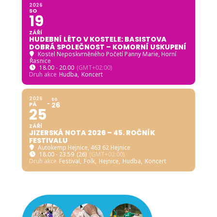
2026
SO
19
ZÁŘÍ
HUDEBNÍ LÉTO V KOSTELE: BASISTOVA
DOBRÁ SPOLEČNOST – KOMORNÍ USKUPENÍ
Kostel Neposkvrněného Početí Panny Marie, Horní
Řasnice
18.00 - 20.00
(GMT+02:00)
Druh akce
Hudba,
Koncert
2026
SO
PÁ
26
25
ZÁŘÍ
JIZERSKÁ NOTA 2026 – 45. ROČNÍK
FESTIVALU
Autokemp Hejnice
, 463 62 Hejnice
18.00 - 23.59
(26)
(GMT+02:00)
Druh akce
Festival,
Folk,
Hejnice,
Hudba,
Koncert