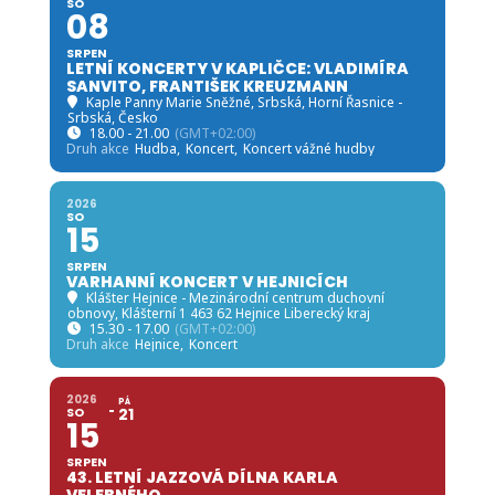
SO
08
SRPEN
LETNÍ KONCERTY V KAPLIČCE: VLADIMÍRA
SANVITO, FRANTIŠEK KREUZMANN
Kaple Panny Marie Sněžné, Srbská
, Horní Řasnice -
Srbská, Česko
18.00 - 21.00
(GMT+02:00)
Druh akce
Hudba,
Koncert,
Koncert vážné hudby
2026
SO
15
SRPEN
VARHANNÍ KONCERT V HEJNICÍCH
Klášter Hejnice - Mezinárodní centrum duchovní
obnovy
, Klášterní 1 463 62 Hejnice Liberecký kraj
15.30 - 17.00
(GMT+02:00)
Druh akce
Hejnice,
Koncert
2026
PÁ
SO
21
15
SRPEN
43. LETNÍ JAZZOVÁ DÍLNA KARLA
VELEBNÉHO