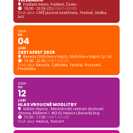
Frýdlant město
, Frýdlant, Česko
18.00 - 23.59
(21)
(GMT+02:00)
Druh akce
CAFÉ Jazzová osvěžovna,
Festival,
Hudba,
Jazz
2026
PÁ
04
ZÁŘÍ
CESTAFEST 2026
Beseda Oldřichov v Hájích
, Oldřichov v Hájích č.p. 54
18.00 - 22.00
(GMT+02:00)
Druh akce
Beseda,
Cyklistika,
Festival,
Posezení,
Přednáška
2026
SO
12
ZÁŘÍ
HLAS VROUCNÉ MODLITBY
Klášter Hejnice - Mezinárodní centrum duchovní
obnovy
, Klášterní 1 463 62 Hejnice Liberecký kraj
15.30 - 17.00
(GMT+02:00)
Druh akce
Hejnice,
Koncert