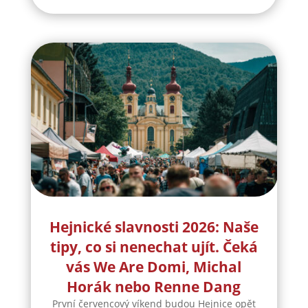
Hejnické slavnosti 2026: Naše
tipy, co si nenechat ujít. Čeká
vás We Are Domi, Michal
Horák nebo Renne Dang
První červencový víkend budou Hejnice opět