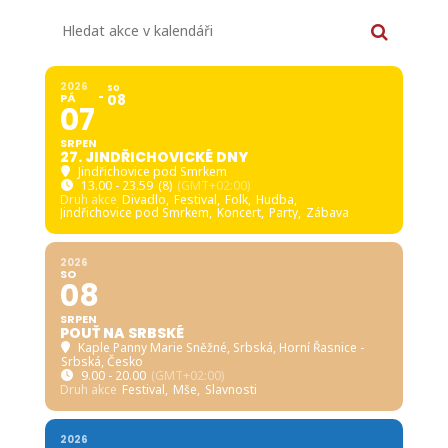
Hledat akce v kalendáři
2026
SO
PÁ
08
07
SRPEN
27. JINDŘICHOVICKÉ DNY
Jindřichovice pod Smrkem
13.00 - 23.59
(8)
(GMT+02:00)
Druh akce
Divadlo,
Festival,
Folk,
Hudba,
Jindřichovice pod Smrkem,
Koncert,
Party,
Zábava
2026
SO
08
SRPEN
POUŤ NA SRBSKÉ
Kaple Panny Marie Sněžné, Srbská
, Horní Řasnice -
Srbská, Česko
9.00 - 20.00
(GMT+02:00)
Druh akce
Festival,
Mše,
Slavnosti
2026