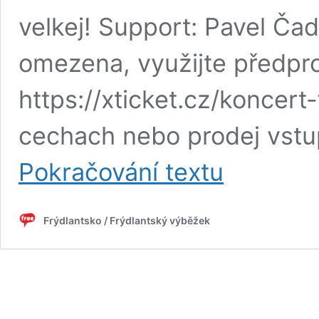
velkej! Support: Pavel Ča
omezena, využijte předpr
https://xticket.cz/koncert
cechach nebo prodej vst
Pokáč
Pokračování textu
v
kempu
u
Frýdlantsko / Frýdlantský výběžek
Zámeckého
pivovaru
Frýdlant
/
Koncert
pro
500