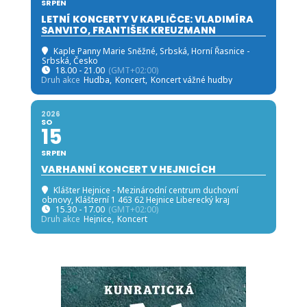
SRPEN
LETNÍ KONCERTY V KAPLIČCE: VLADIMÍRA
SANVITO, FRANTIŠEK KREUZMANN
Kaple Panny Marie Sněžné, Srbská
, Horní Řasnice -
Srbská, Česko
18.00 - 21.00
(GMT+02:00)
Druh akce
Hudba,
Koncert,
Koncert vážné hudby
2026
SO
15
SRPEN
VARHANNÍ KONCERT V HEJNICÍCH
Klášter Hejnice - Mezinárodní centrum duchovní
obnovy
, Klášterní 1 463 62 Hejnice Liberecký kraj
15.30 - 17.00
(GMT+02:00)
Druh akce
Hejnice,
Koncert