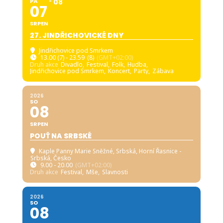
PÁ
08
07
SRPEN
27. JINDŘICHOVICKÉ DNY
Jindřichovice pod Smrkem
13.00 (7) - 23.59
(8)
(GMT+02:00)
Druh akce
Divadlo,
Festival,
Folk,
Hudba,
Jindřichovice pod Smrkem,
Koncert,
Party,
Zábava
2026
SO
08
SRPEN
POUŤ NA SRBSKÉ
Kaple Panny Marie Sněžné, Srbská
, Horní Řasnice -
Srbská, Česko
9.00 - 20.00
(GMT+02:00)
Druh akce
Festival,
Mše,
Slavnosti
2026
SO
08