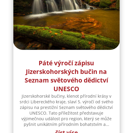
Páté výročí zápisu
Jizerskohorských bučin na
Seznam světového dědictví
UNESCO
Jizerskohorské bučiny, klenot přírodní krásy v
srdci Libereckého kraje, slaví 5. výročí od svého
zápisu na prestižní Seznam světového dědictví
UNESCO. Tato příležitost představuje
výjimečnou událost pro region, který se může
pyšnit unikátním přírodním bohatstvím a...
číst více