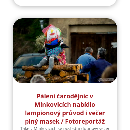
Pálení čarodějnic v
Minkovicích nabídlo
lampionový průvod i večer
plný masek / Fotoreportáž
Také v Minkovicích se poslední dubnový večer