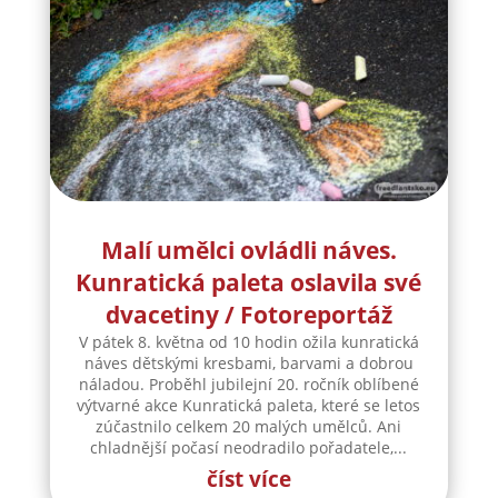
Malí umělci ovládli náves.
Kunratická paleta oslavila své
dvacetiny / Fotoreportáž
V pátek 8. května od 10 hodin ožila kunratická
náves dětskými kresbami, barvami a dobrou
náladou. Proběhl jubilejní 20. ročník oblíbené
výtvarné akce Kunratická paleta, které se letos
zúčastnilo celkem 20 malých umělců. Ani
chladnější počasí neodradilo pořadatele,...
číst více