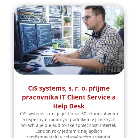
CiS systems, s. r. o. přijme
pracovníka IT Client Service a
Help Desk
CiS systems s.r.o. je již téměř 30 let inovativním
a úspěšným rodinným podnikem v Jizerských
horách a je dle auditorské společnosti Intertek-
London roky jedním z nejlepších
zaměstnavatelů v celosvětovém srovnání.