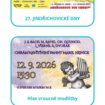
27. JINDŘICHOVICKÉ DNY
Hlas vroucné modlitby