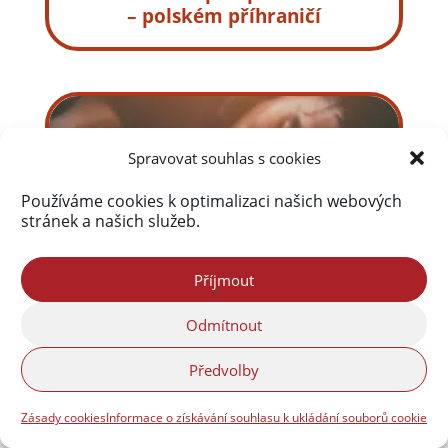
– polském příhraničí
Spravovat souhlas s cookies
Používáme cookies k optimalizaci našich webových
stránek a našich služeb.
Příjmout
Odmítnout
Výrobcům a dealerům hrozí až
Předvolby
18 let vězení. Hlavním drogovým
podhoubím bylo Frýdlantsko
Zásady cookies
Informace o získávání souhlasu k ukládání souborů cookie