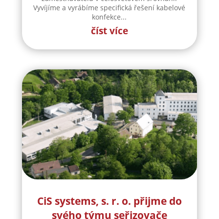
Vyvíjíme a vyrábíme specifická řešení kabelové
konfekce...
číst více
CiS systems, s. r. o. přijme do
svého týmu seřizovače