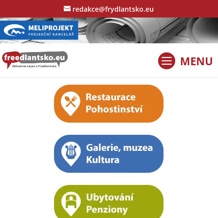
redakce@frydlantsko.eu