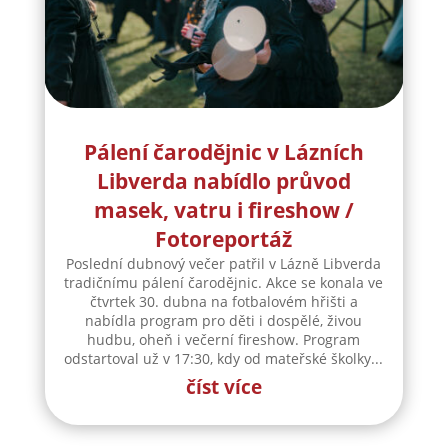
Pálení čarodějnic v Lázních
Libverda nabídlo průvod
masek, vatru i fireshow /
Fotoreportáž
Poslední dubnový večer patřil v Lázně Libverda
tradičnímu pálení čarodějnic. Akce se konala ve
čtvrtek 30. dubna na fotbalovém hřišti a
nabídla program pro děti i dospělé, živou
hudbu, oheň i večerní fireshow. Program
odstartoval už v 17:30, kdy od mateřské školky...
číst více