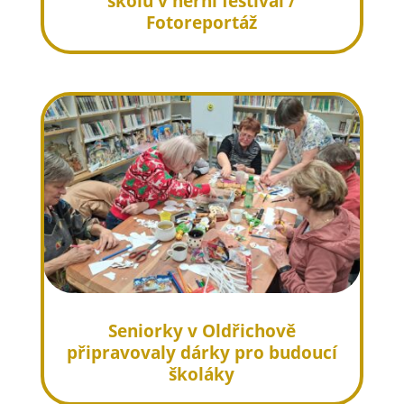
školu v herní festival /
Fotoreportáž
Seniorky v Oldřichově
připravovaly dárky pro budoucí
školáky