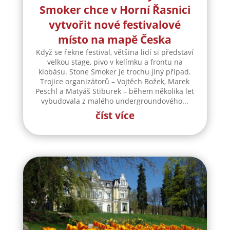
Smoker chce v Horní Řasnici
vytvořit nové festivalové
místo na mapě Česka
Když se řekne festival, většina lidí si představí
velkou stage, pivo v kelímku a frontu na
klobásu. Stone Smoker je trochu jiný případ.
Trojice organizátorů – Vojtěch Božek, Marek
Peschl a Matyáš Stiburek – během několika let
vybudovala z malého undergroundového...
číst více