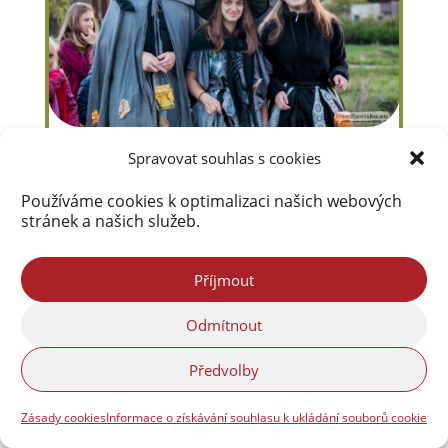
Spravovat souhlas s cookies
Pálení čarodějnic v Předláncích
přineslo tradiční sousedské
Používáme cookies k optimalizaci našich webových
setkání / Fotoreportáž
stránek a našich služeb.
Příjmout
« Starší příspěvky
Další příspěvky »
Odmítnout
Předvolby
Děti a školy
Zásady cookies
Informace o získávání souhlasu k ukládání souborů cookie