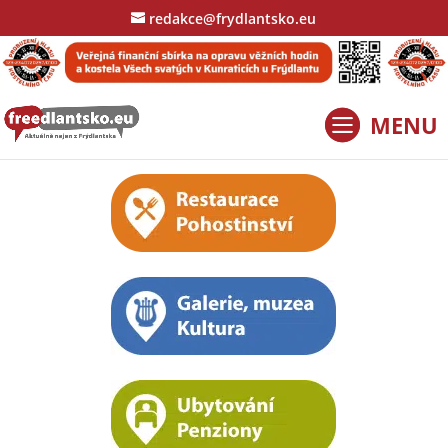
redakce@frydlantsko.eu