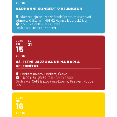
SRPEN
VARHANNÍ KONCERT V HEJNICÍCH
Klášter Hejnice - Mezinárodní centrum duchovní
obnovy
, Klášterní 1 463 62 Hejnice Liberecký kraj
15.30 - 17.00
(GMT+02:00)
Druh akce
Hejnice,
Koncert
2026
PÁ
SO
21
15
SRPEN
43. LETNÍ JAZZOVÁ DÍLNA KARLA
VELEBNÉHO
Frýdlant město
, Frýdlant, Česko
18.00 (15) - 23.59
(21)
(GMT+02:00)
Druh akce
CAFÉ Jazzová osvěžovna,
Festival,
Hudba,
Jazz
2026
NE
16
SRPEN