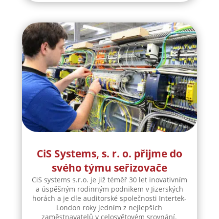
CiS Systems, s. r. o. přijme do
svého týmu seřizovače
CiS systems s.r.o. je již téměř 30 let inovativním
a úspěšným rodinným podnikem v Jizerských
horách a je dle auditorské společnosti Intertek-
London roky jedním z nejlepších
zaměstnavatelů v celosvětovém srovnání.