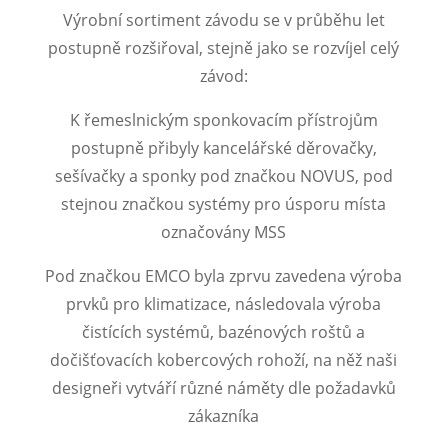
Výrobní sortiment závodu se v průběhu let
postupně rozšiřoval, stejně jako se rozvíjel celý
závod:
K řemeslnickým sponkovacím přístrojům
postupně přibyly kancelářské děrovačky,
sešívačky a sponky pod značkou NOVUS, pod
stejnou značkou systémy pro úsporu místa
označovány MSS
Pod značkou EMCO byla zprvu zavedena výroba
prvků pro klimatizace, následovala výroba
čistících systémů, bazénových roštů a
dočišťovacích kobercových rohoží, na něž naši
designeři vytváří různé náměty dle požadavků
zákazníka