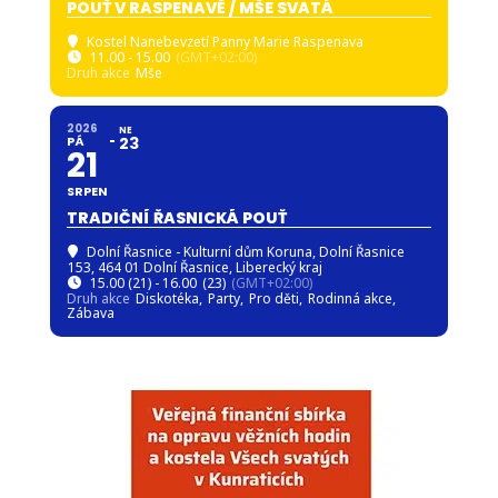
POUŤ V RASPENAVĚ / MŠE SVATÁ
Kostel Nanebevzetí Panny Marie Raspenava
11.00 - 15.00
(GMT+02:00)
Druh akce
Mše
2026
NE
PÁ
23
21
SRPEN
TRADIČNÍ ŘASNICKÁ POUŤ
Dolní Řasnice - Kulturní dům Koruna
, Dolní Řasnice
153, 464 01 Dolní Řasnice, Liberecký kraj
15.00 (21) - 16.00
(23)
(GMT+02:00)
Druh akce
Diskotéka,
Party,
Pro děti,
Rodinná akce,
Zábava