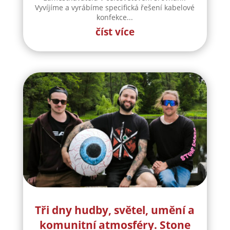
Vyvíjíme a vyrábíme specifická řešení kabelové
konfekce...
číst více
Tři dny hudby, světel, umění a
komunitní atmosféry. Stone