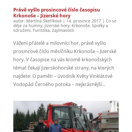
Právě vyšlo prosincové číslo časopisu
Krkonoše – Jizerské hory
autor:
Martina Škeříková
|
14. prosince 2017
|
Co se
děje za humny
,
Jizerské hory
,
Krkonoše
,
Spolky a
sdružení
,
Turistika
,
Zajímavosti
Vážení přátelé a milovníci hor, právě vyšlo
prosincové číslo měsíčníku Krkonoše – Jizerské
hory. V časopise na vás kromě krkonošských
témat čekají jizerskohorské strany, na kterých
najdete: O paměti – úvodník Květy Vinklátové
Vodopád Černého potoka – nejkrásnější...