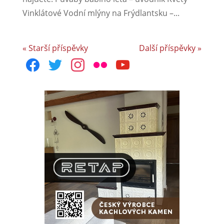
Vinklátové Vodní mlýny na Frýdlantsku –...
« Starší příspěvky
Další příspěvky »
facebook
twitter
instagram
flickr
youtube