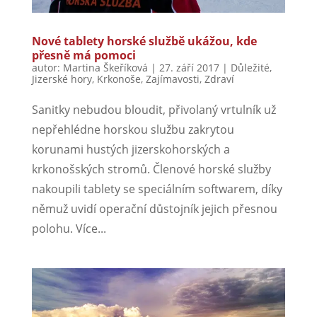
Nové tablety horské službě ukážou, kde
přesně má pomoci
autor:
Martina Škeříková
|
27. září 2017
|
Důležité
,
Jizerské hory
,
Krkonoše
,
Zajímavosti
,
Zdraví
Sanitky nebudou bloudit, přivolaný vrtulník už
nepřehlédne horskou službu zakrytou
korunami hustých jizerskohorských a
krkonošských stromů. Členové horské služby
nakoupili tablety se speciálním softwarem, díky
němuž uvidí operační důstojník jejich přesnou
polohu. Více...