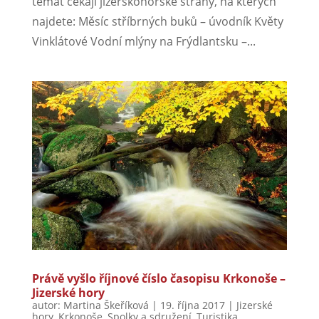
témat čekají jizerskohorské strany, na kterých
najdete: Měsíc stříbrných buků – úvodník Květy
Vinklátové Vodní mlýny na Frýdlantsku –...
Právě vyšlo říjnové číslo časopisu Krkonoše –
Jizerské hory
autor:
Martina Škeříková
|
19. října 2017
|
Jizerské
hory
,
Krkonoše
,
Spolky a sdružení
,
Turistika
,