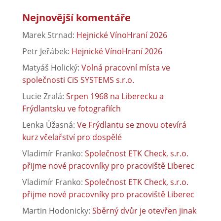
Nejnovější komentáře
Marek Strnad
:
Hejnické VínoHraní 2026
Petr Jeřábek
:
Hejnické VínoHraní 2026
Matyáš Holický
:
Volná pracovní místa ve
společnosti CiS SYSTEMS s.r.o.
Lucie Zralá
:
Srpen 1968 na Liberecku a
Frýdlantsku ve fotografiích
Lenka Úžasná
:
Ve Frýdlantu se znovu otevírá
kurz včelařství pro dospělé
Vladimír Franko
:
Společnost ETK Check, s.r.o.
přijme nové pracovníky pro pracoviště Liberec
Vladimír Franko
:
Společnost ETK Check, s.r.o.
přijme nové pracovníky pro pracoviště Liberec
Martin Hodonicky
:
Sběrný dvůr je otevřen jinak