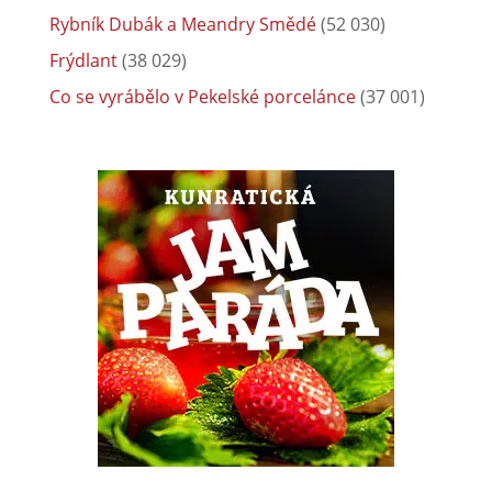
Rybník Dubák a Meandry Smědé
(52 030)
Frýdlant
(38 029)
Co se vyrábělo v Pekelské porcelánce
(37 001)