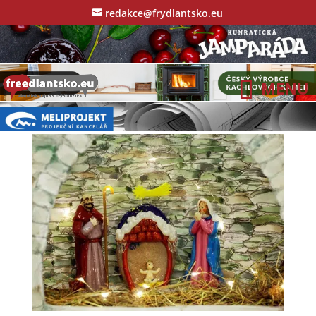
redakce@frydlantsko.eu