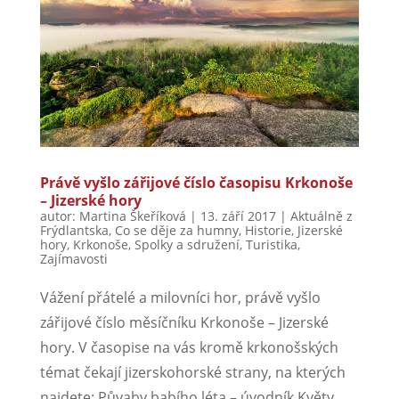
Právě vyšlo zářijové číslo časopisu Krkonoše
– Jizerské hory
autor:
Martina Škeříková
|
13. září 2017
|
Aktuálně z
Frýdlantska
,
Co se děje za humny
,
Historie
,
Jizerské
hory
,
Krkonoše
,
Spolky a sdružení
,
Turistika
,
Zajímavosti
Vážení přátelé a milovníci hor, právě vyšlo
zářijové číslo měsíčníku Krkonoše – Jizerské
hory. V časopise na vás kromě krkonošských
témat čekají jizerskohorské strany, na kterých
najdete: Půvaby babího léta – úvodník Květy