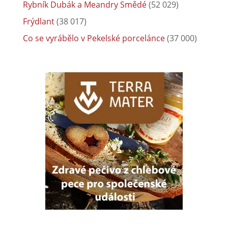
Rybník Dubák a Meandry Smědé
(52 029)
Frýdlant
(38 017)
Co se vyrábělo v Pekelské porcelánce
(37 000)