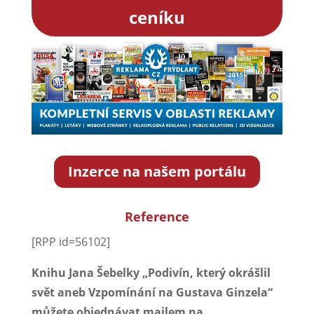
ceníku
Inzerce na našem portálu
Reference
[RPP id=56102]
Knihu Jana Šebelky „Podivín, který okrášlil
svět aneb Vzpomínání na Gustava Ginzela“
můžete objednávat mailem na