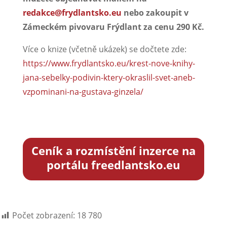
redakce@frydlantsko.eu
nebo zakoupit v
Zámeckém pivovaru Frýdlant za cenu 290 Kč.
Více o knize (včetně ukázek) se dočtete zde:
https://www.frydlantsko.eu/krest-nove-knihy-
jana-sebelky-podivin-ktery-okraslil-svet-aneb-
vzpominani-na-gustava-ginzela/
Ceník a rozmístění inzerce na
portálu freedlantsko.eu
Počet zobrazení:
18 780