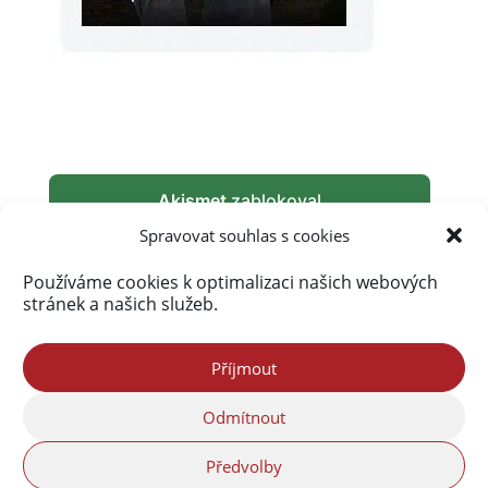
Akismet
zablokoval
289 979 spamů
Spravovat souhlas s cookies
Používáme cookies k optimalizaci našich webových
stránek a našich služeb.
Příjmout
Odmítnout
Předvolby