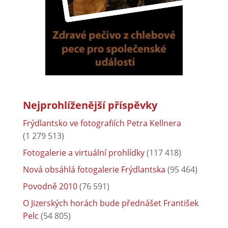
Nejprohlíženější příspěvky
Frýdlantsko ve fotografiích Petra Kellnera
(1 279 513)
Fotogalerie a virtuální prohlídky
(117 418)
Nová obsáhlá fotogalerie Frýdlantska
(95 464)
Povodně 2010
(76 591)
O Jizerských horách bude přednášet František
Pelc
(54 805)