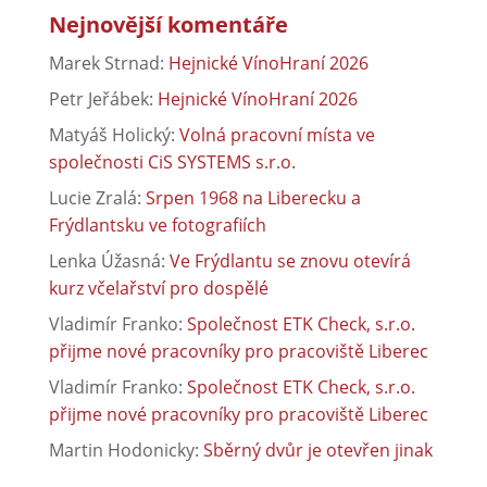
Nejnovější komentáře
Marek Strnad
:
Hejnické VínoHraní 2026
Petr Jeřábek
:
Hejnické VínoHraní 2026
Matyáš Holický
:
Volná pracovní místa ve
společnosti CiS SYSTEMS s.r.o.
Lucie Zralá
:
Srpen 1968 na Liberecku a
Frýdlantsku ve fotografiích
Lenka Úžasná
:
Ve Frýdlantu se znovu otevírá
kurz včelařství pro dospělé
Vladimír Franko
:
Společnost ETK Check, s.r.o.
přijme nové pracovníky pro pracoviště Liberec
Vladimír Franko
:
Společnost ETK Check, s.r.o.
přijme nové pracovníky pro pracoviště Liberec
Martin Hodonicky
:
Sběrný dvůr je otevřen jinak