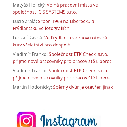
Matyáš Holický
:
Volná pracovní místa ve
společnosti CiS SYSTEMS s.r.o.
Lucie Zralá
:
Srpen 1968 na Liberecku a
Frýdlantsku ve fotografiích
Lenka Úžasná
:
Ve Frýdlantu se znovu otevírá
kurz včelařství pro dospělé
Vladimír Franko
:
Společnost ETK Check, s.r.o.
přijme nové pracovníky pro pracoviště Liberec
Vladimír Franko
:
Společnost ETK Check, s.r.o.
přijme nové pracovníky pro pracoviště Liberec
Martin Hodonicky
:
Sběrný dvůr je otevřen jinak