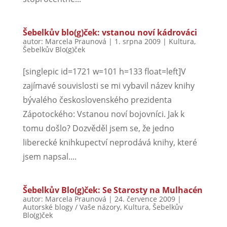
Šebelkův blo(g)ček: vstanou noví kádrováci
autor:
Marcela Praunová
|
1. srpna 2009
|
Kultura
,
Šebelkův Blo(g)ček
[singlepic id=1721 w=101 h=133 float=left]V
zajímavé souvislosti se mi vybavil název knihy
bývalého československého prezidenta
Zápotockého: Vstanou noví bojovníci. Jak k
tomu došlo? Dozvěděl jsem se, že jedno
liberecké knihkupectví neprodává knihy, které
jsem napsal....
Šebelkův Blo(g)ček: Se Starosty na Mulhacén
autor:
Marcela Praunová
|
24. července 2009
|
Autorské blogy / Vaše názory
,
Kultura
,
Šebelkův
Blo(g)ček