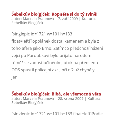
Šebelkův blo(g)ček: Kopněte si do tý svině!
autor:
Marcela Praunová
|
7. září 2009
|
Kultura
,
Šebelkův Blo(g)ček
[singlepic id=1721 w=101 h=133
float=left]Topolánek dostal kamenem a byla z
toho aféra jako Brno. Zatímco předchozí házení
vejci po Paroubkovi bylo přijato národem
téměř se zadostiučiněním, útok na předsedu
ODS spustil policejní akci, při níž už chyběly
jen...
Šebelkův blo(g)ček: Blbá, ale všemocná věta
autor:
Marcela Praunová
|
28. srpna 2009
|
Kultura
,
Šebelkův Blo(g)ček
[singlepic id=1721 w=101 h=133 float=left]Podle