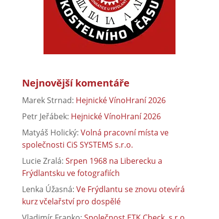
Nejnovější komentáře
Marek Strnad
:
Hejnické VínoHraní 2026
Petr Jeřábek
:
Hejnické VínoHraní 2026
Matyáš Holický
:
Volná pracovní místa ve
společnosti CiS SYSTEMS s.r.o.
Lucie Zralá
:
Srpen 1968 na Liberecku a
Frýdlantsku ve fotografiích
Lenka Úžasná
:
Ve Frýdlantu se znovu otevírá
kurz včelařství pro dospělé
Vladimír Franko
:
Společnost ETK Check, s.r.o.