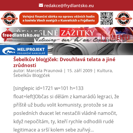
redakce@frydlantsko.eu
Šebelkův blo(g)ček: Dvouhlavá telata a jiné
zrůdnosti
autor:
Marcela Praunová
|
15. září 2009
|
Kultura
,
Šebelkův Blo(g)ček
[singlepic id=1721 w=101 h=133
float=left]Občas si dělám z kamarádů legraci, že
příště už budu volit komunisty, protože se za
posledních dvacet let nestačili vládně namočit,
když nepočítám, ty, kteří rychle odhodili rudé
legitimace a srší kolem sebe zuřivý...