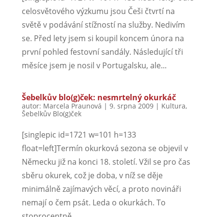
celosvětového výzkumu jsou Češi čtvrtí na
světě v podávání stížností na služby. Nedivím
se. Před lety jsem si koupil koncem února na
první pohled festovní sandály. Následující tři
měsíce jsem je nosil v Portugalsku, ale...
Šebelkův blo(g)ček: nesmrtelný okurkáč
autor:
Marcela Praunová
|
9. srpna 2009
|
Kultura
,
Šebelkův Blo(g)ček
[singlepic id=1721 w=101 h=133
float=left]Termín okurková sezona se objevil v
Německu již na konci 18. století. Vžil se pro čas
sběru okurek, což je doba, v níž se děje
minimálně zajímavých věcí, a proto novináři
nemají o čem psát. Leda o okurkách. To
stoprocentně...