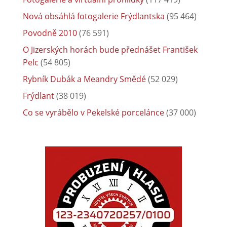
Nová obsáhlá fotogalerie Frýdlantska
(95 464)
Povodně 2010
(76 591)
O Jizerských horách bude přednášet František
Pelc
(54 805)
Rybník Dubák a Meandry Smědé
(52 029)
Frýdlant
(38 019)
Co se vyrábělo v Pekelské porcelánce
(37 000)