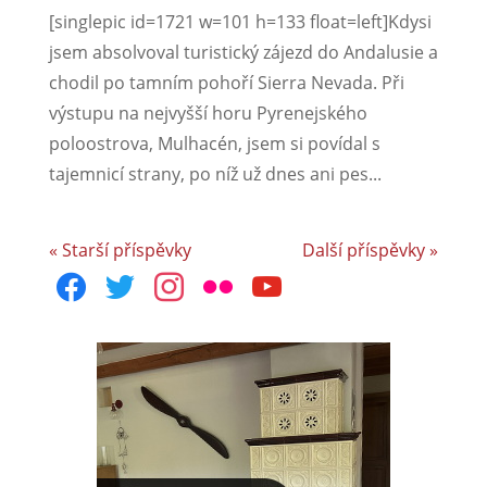
[singlepic id=1721 w=101 h=133 float=left]Kdysi
jsem absolvoval turistický zájezd do Andalusie a
chodil po tamním pohoří Sierra Nevada. Při
výstupu na nejvyšší horu Pyrenejského
poloostrova, Mulhacén, jsem si povídal s
tajemnicí strany, po níž už dnes ani pes...
« Starší příspěvky
Další příspěvky »
facebook
twitter
instagram
flickr
youtube