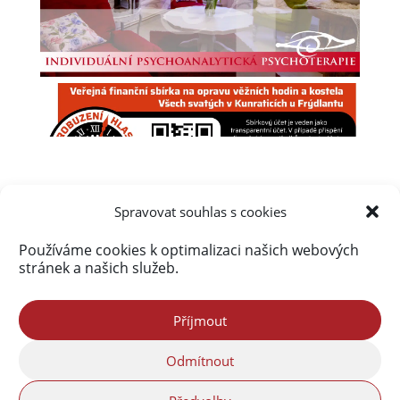
Spravovat souhlas s cookies
Používáme cookies k optimalizaci našich webových
Úvod
Obsah webu
Aktuálně
stránek a našich služeb.
Kalendář akcí na Frýdlantsku
Ceník inzerce
Kontakty & Redakce
Zásady cookies (EU)
Příjmout
Odmítnout
Portál Freedlantsko.eu provozuje společnost