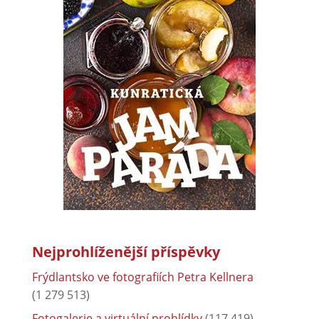
Nejprohlíženější příspěvky
Frýdlantsko ve fotografiích Petra Kellnera
(1 279 513)
Fotogalerie a virtuální prohlídky
(117 419)