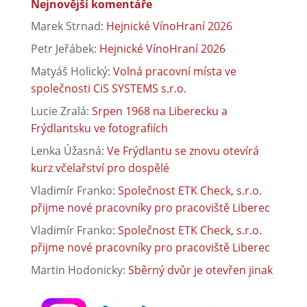
Nejnovější komentáře
Marek Strnad
:
Hejnické VínoHraní 2026
Petr Jeřábek
:
Hejnické VínoHraní 2026
Matyáš Holický
:
Volná pracovní místa ve
společnosti CiS SYSTEMS s.r.o.
Lucie Zralá
:
Srpen 1968 na Liberecku a
Frýdlantsku ve fotografiích
Lenka Úžasná
:
Ve Frýdlantu se znovu otevírá
kurz včelařství pro dospělé
Vladimír Franko
:
Společnost ETK Check, s.r.o.
přijme nové pracovníky pro pracoviště Liberec
Vladimír Franko
:
Společnost ETK Check, s.r.o.
přijme nové pracovníky pro pracoviště Liberec
Martin Hodonicky
:
Sběrný dvůr je otevřen jinak