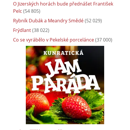
O Jizerských horách bude přednášet František
Pelc
(54 805)
Rybník Dubák a Meandry Smědé
(52 029)
Frýdlant
(38 022)
Co se vyrábělo v Pekelské porcelánce
(37 000)