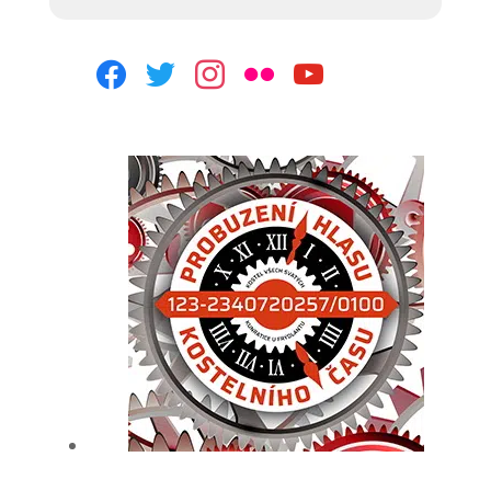
facebook
twitter
instagram
flickr
youtube