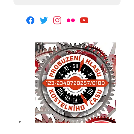
facebook
twitter
instagram
flickr
youtube