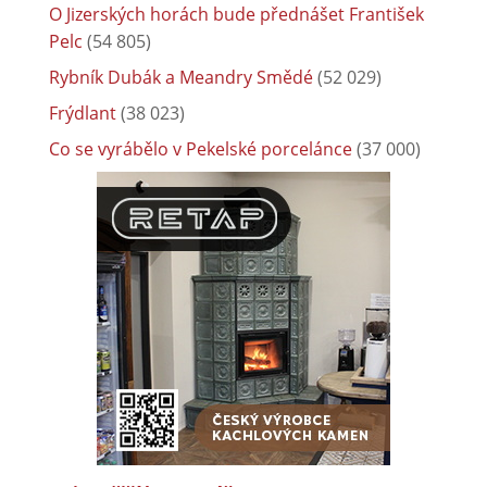
O Jizerských horách bude přednášet František
Pelc
(54 805)
Rybník Dubák a Meandry Smědé
(52 029)
Frýdlant
(38 023)
Co se vyrábělo v Pekelské porcelánce
(37 000)