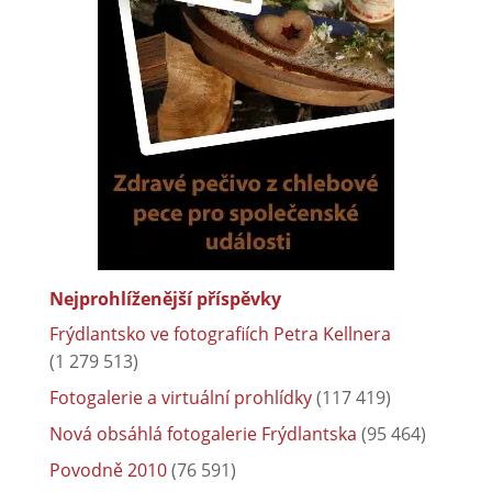
Nejprohlíženější příspěvky
Frýdlantsko ve fotografiích Petra Kellnera
(1 279 513)
Fotogalerie a virtuální prohlídky
(117 419)
Nová obsáhlá fotogalerie Frýdlantska
(95 464)
Povodně 2010
(76 591)