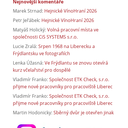
Nejnovější komentáře
Marek Strnad
:
Hejnické VínoHraní 2026
Petr Jeřábek
:
Hejnické VínoHraní 2026
Matyáš Holický
:
Volná pracovní místa ve
společnosti CiS SYSTEMS s.r.o.
Lucie Zralá
:
Srpen 1968 na Liberecku a
Frýdlantsku ve fotografiích
Lenka Úžasná
:
Ve Frýdlantu se znovu otevírá
kurz včelařství pro dospělé
Vladimír Franko
:
Společnost ETK Check, s.r.o.
přijme nové pracovníky pro pracoviště Liberec
Vladimír Franko
:
Společnost ETK Check, s.r.o.
přijme nové pracovníky pro pracoviště Liberec
Martin Hodonicky
:
Sběrný dvůr je otevřen jinak