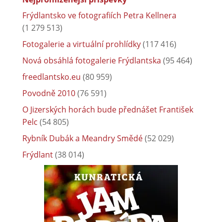
Frýdlantsko ve fotografiích Petra Kellnera
(1 279 513)
Fotogalerie a virtuální prohlídky
(117 416)
Nová obsáhlá fotogalerie Frýdlantska
(95 464)
freedlantsko.eu
(80 959)
Povodně 2010
(76 591)
O Jizerských horách bude přednášet František
Pelc
(54 805)
Rybník Dubák a Meandry Smědé
(52 029)
Frýdlant
(38 014)