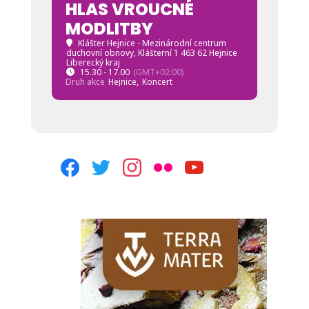
HLAS VROUCNÉ
MODLITBY
Klášter Hejnice - Mezinárodní centrum
duchovní obnovy
, Klášterní 1 463 62 Hejnice
Liberecký kraj
15.30 - 17.00
(GMT+02:00)
Druh akce
Hejnice,
Koncert
facebook
twitter
instagram
flickr
youtube