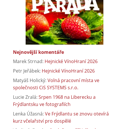
Nejnovější komentáře
Marek Strnad
:
Hejnické VínoHraní 2026
Petr Jeřábek
:
Hejnické VínoHraní 2026
Matyáš Holický
:
Volná pracovní místa ve
společnosti CiS SYSTEMS s.r.o.
Lucie Zralá
:
Srpen 1968 na Liberecku a
Frýdlantsku ve fotografiích
Lenka Úžasná
:
Ve Frýdlantu se znovu otevírá
kurz včelařství pro dospělé