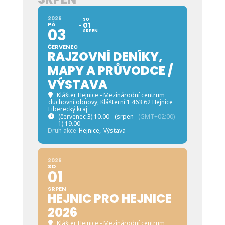
2026
SO
PÁ
01
03
SRPEN
ČERVENEC
RAJZOVNÍ DENÍKY,
MAPY A PRŮVODCE /
VÝSTAVA
Klášter Hejnice - Mezinárodní centrum
duchovní obnovy
, Klášterní 1 463 62 Hejnice
Liberecký kraj
(červenec 3) 10.00 - (srpen
(GMT+02:00)
1) 19.00
Druh akce
Hejnice,
Výstava
2026
SO
01
SRPEN
HEJNIC PRO HEJNICE
2026
Klášter Hejnice - Mezinárodní centrum