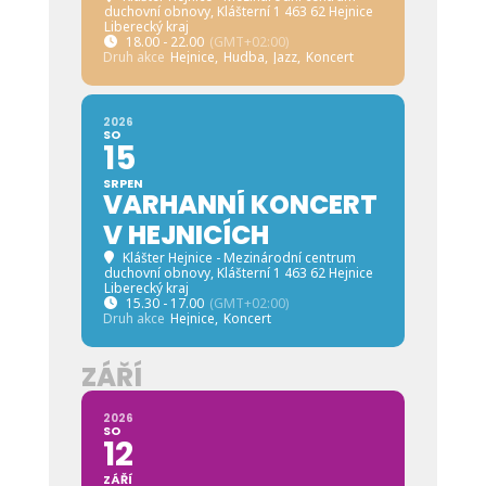
duchovní obnovy
, Klášterní 1 463 62 Hejnice
Liberecký kraj
18.00 - 22.00
(GMT+02:00)
Druh akce
Hejnice,
Hudba,
Jazz,
Koncert
2026
SO
15
SRPEN
VARHANNÍ KONCERT
V HEJNICÍCH
Klášter Hejnice - Mezinárodní centrum
duchovní obnovy
, Klášterní 1 463 62 Hejnice
Liberecký kraj
15.30 - 17.00
(GMT+02:00)
Druh akce
Hejnice,
Koncert
ZÁŘÍ
2026
SO
12
ZÁŘÍ