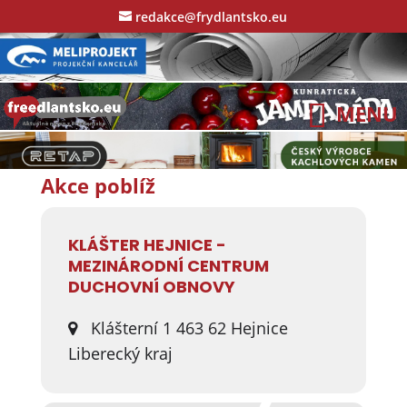
redakce@frydlantsko.eu
Akce poblíž
KLÁŠTER HEJNICE -
MEZINÁRODNÍ CENTRUM
DUCHOVNÍ OBNOVY
Klášterní 1 463 62 Hejnice
Liberecký kraj