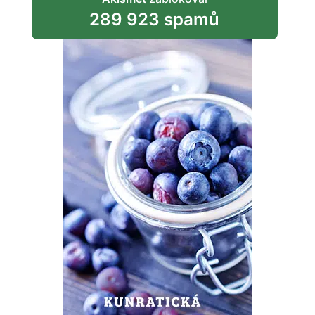
289 923 spamů