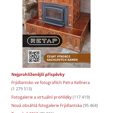
Nejprohlíženější příspěvky
Frýdlantsko ve fotografiích Petra Kellnera
(1 279 513)
Fotogalerie a virtuální prohlídky
(117 419)
Nová obsáhlá fotogalerie Frýdlantska
(95 464)