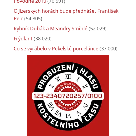
Povodně 2010
(76 591)
O Jizerských horách bude přednášet František
Pelc
(54 805)
Rybník Dubák a Meandry Smědé
(52 029)
Frýdlant
(38 020)
Co se vyrábělo v Pekelské porcelánce
(37 000)