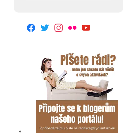
facebook
twitter
instagram
flickr
youtube