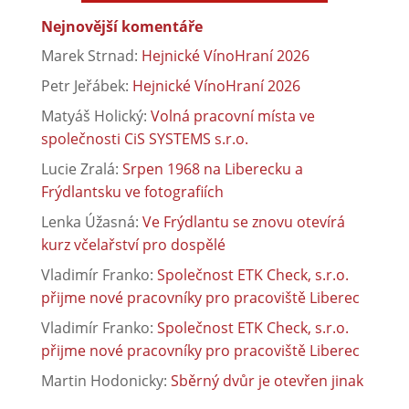
Nejnovější komentáře
Marek Strnad
:
Hejnické VínoHraní 2026
Petr Jeřábek
:
Hejnické VínoHraní 2026
Matyáš Holický
:
Volná pracovní místa ve
společnosti CiS SYSTEMS s.r.o.
Lucie Zralá
:
Srpen 1968 na Liberecku a
Frýdlantsku ve fotografiích
Lenka Úžasná
:
Ve Frýdlantu se znovu otevírá
kurz včelařství pro dospělé
Vladimír Franko
:
Společnost ETK Check, s.r.o.
přijme nové pracovníky pro pracoviště Liberec
Vladimír Franko
:
Společnost ETK Check, s.r.o.
přijme nové pracovníky pro pracoviště Liberec
Martin Hodonicky
:
Sběrný dvůr je otevřen jinak