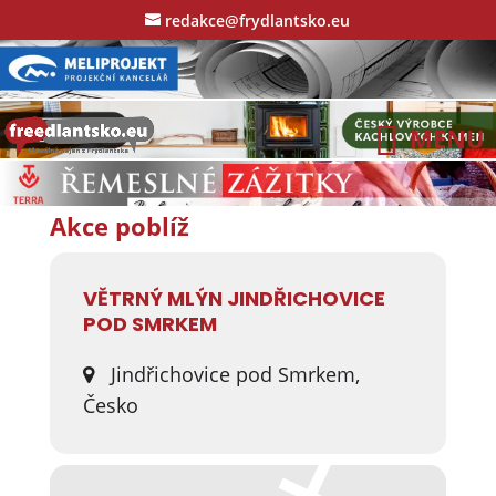
redakce@frydlantsko.eu
Akce poblíž
VĚTRNÝ MLÝN JINDŘICHOVICE
POD SMRKEM
Jindřichovice pod Smrkem,
Česko