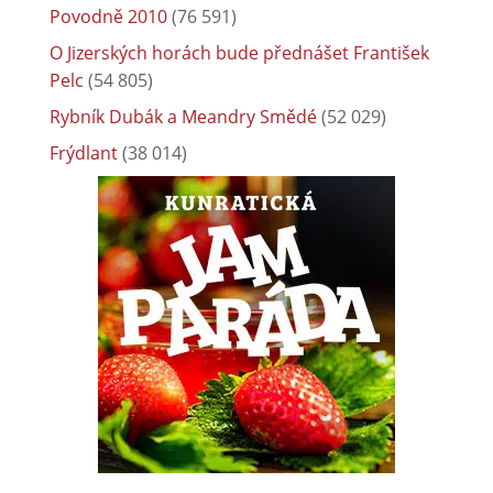
Povodně 2010
(76 591)
O Jizerských horách bude přednášet František
Pelc
(54 805)
Rybník Dubák a Meandry Smědé
(52 029)
Frýdlant
(38 014)