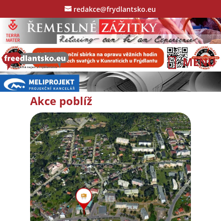
redakce@frydlantsko.eu
Akce poblíž