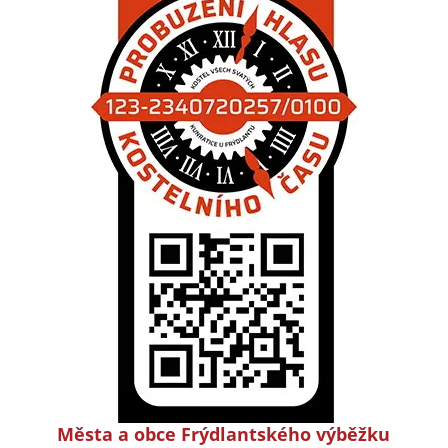
Města a obce Frýdlantského výběžku