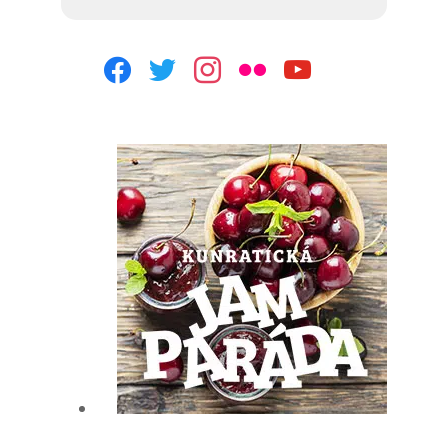
facebook
twitter
instagram
flickr
youtube