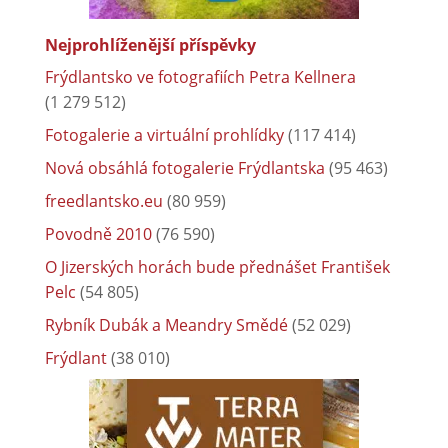
Nejprohlíženější příspěvky
Frýdlantsko ve fotografiích Petra Kellnera
(1 279 512)
Fotogalerie a virtuální prohlídky
(117 414)
Nová obsáhlá fotogalerie Frýdlantska
(95 463)
freedlantsko.eu
(80 959)
Povodně 2010
(76 590)
O Jizerských horách bude přednášet František
Pelc
(54 805)
Rybník Dubák a Meandry Smědé
(52 029)
Frýdlant
(38 010)