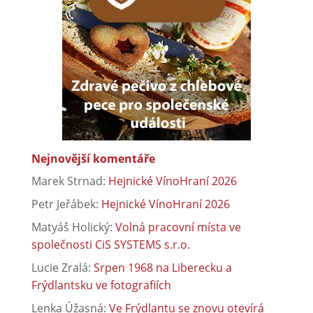
Nejnovější komentáře
Marek Strnad
:
Hejnické VínoHraní 2026
Petr Jeřábek
:
Hejnické VínoHraní 2026
Matyáš Holický
:
Volná pracovní místa ve
společnosti CiS SYSTEMS s.r.o.
Lucie Zralá
:
Srpen 1968 na Liberecku a
Frýdlantsku ve fotografiích
Lenka Úžasná
:
Ve Frýdlantu se znovu otevírá