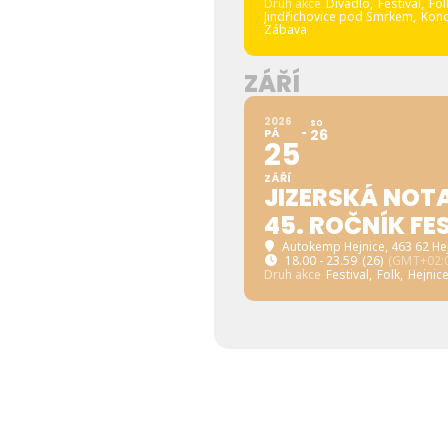
Druh akce
Divadlo,
Festival,
Fol
Jindřichovice pod Smrkem,
Konc
Zábava
ZÁŘÍ
2026
SO
PÁ
26
25
ZÁŘÍ
JIZERSKÁ NOTA
45. ROČNÍK FE
Autokemp Hejnice
, 463 62 He
18.00 - 23.59
(26)
(GMT+02:0
Druh akce
Festival,
Folk,
Hejnice