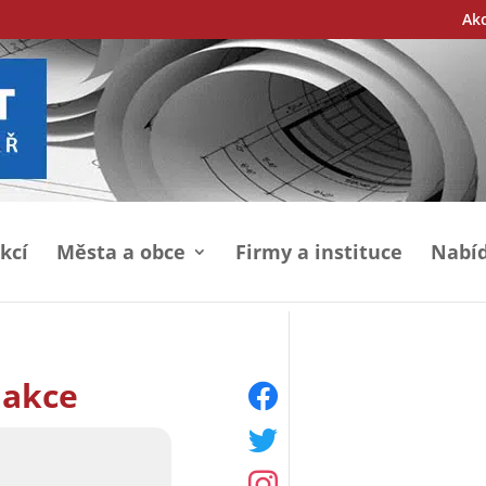
Ak
kcí
Města a obce
Firmy a instituce
Nabíd
 akce
facebook
twitter
instagram