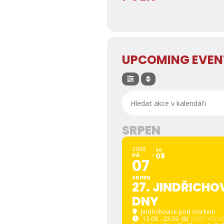
UPCOMING EVEN
Hledat akce v kalendáři
SRPEN
2026
SO
PÁ
08
07
SRPEN
27. JINDŘICHO
DNY
Jindřichovice pod Smrkem
13.00 - 23.59
(8)
(GMT+02:00