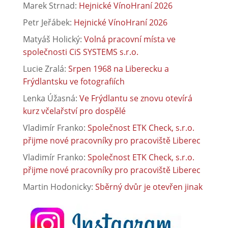
Marek Strnad
:
Hejnické VínoHraní 2026
Petr Jeřábek
:
Hejnické VínoHraní 2026
Matyáš Holický
:
Volná pracovní místa ve
společnosti CiS SYSTEMS s.r.o.
Lucie Zralá
:
Srpen 1968 na Liberecku a
Frýdlantsku ve fotografiích
Lenka Úžasná
:
Ve Frýdlantu se znovu otevírá
kurz včelařství pro dospělé
Vladimír Franko
:
Společnost ETK Check, s.r.o.
přijme nové pracovníky pro pracoviště Liberec
Vladimír Franko
:
Společnost ETK Check, s.r.o.
přijme nové pracovníky pro pracoviště Liberec
Martin Hodonicky
:
Sběrný dvůr je otevřen jinak