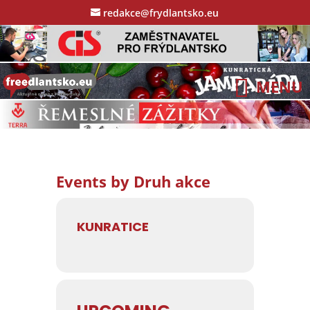
redakce@frydlantsko.eu
Events by Druh akce
KUNRATICE