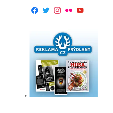
facebook
twitter
instagram
flickr
youtube