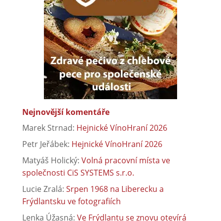
Nejnovější komentáře
Marek Strnad
:
Hejnické VínoHraní 2026
Petr Jeřábek
:
Hejnické VínoHraní 2026
Matyáš Holický
:
Volná pracovní místa ve
společnosti CiS SYSTEMS s.r.o.
Lucie Zralá
:
Srpen 1968 na Liberecku a
Frýdlantsku ve fotografiích
Lenka Úžasná
:
Ve Frýdlantu se znovu otevírá