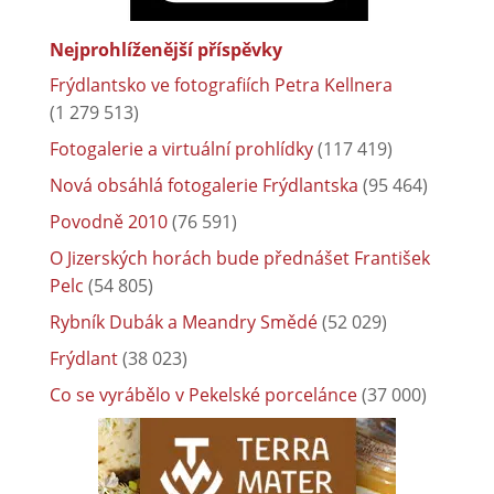
Nejprohlíženější příspěvky
Frýdlantsko ve fotografiích Petra Kellnera
(1 279 513)
Fotogalerie a virtuální prohlídky
(117 419)
Nová obsáhlá fotogalerie Frýdlantska
(95 464)
Povodně 2010
(76 591)
O Jizerských horách bude přednášet František
Pelc
(54 805)
Rybník Dubák a Meandry Smědé
(52 029)
Frýdlant
(38 023)
Co se vyrábělo v Pekelské porcelánce
(37 000)