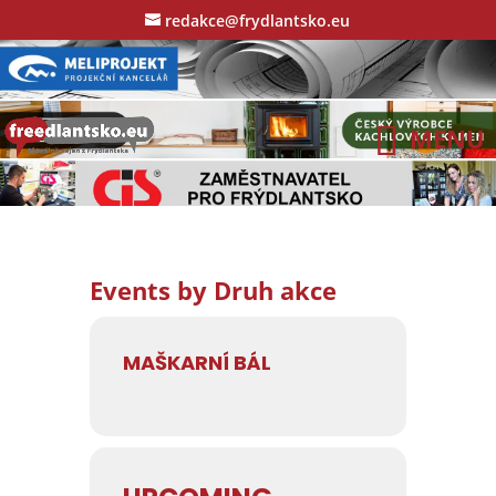
redakce@frydlantsko.eu
Events by Druh akce
MAŠKARNÍ BÁL