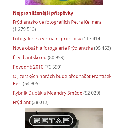
Nejprohlíženější příspěvky
Frýdlantsko ve fotografiích Petra Kellnera
(1 279 513)
Fotogalerie a virtuální prohlídky
(117 414)
Nová obsáhlá fotogalerie Frýdlantska
(95 463)
freedlantsko.eu
(80 959)
Povodně 2010
(76 590)
O Jizerských horách bude přednášet František
Pelc
(54 805)
Rybník Dubák a Meandry Smědé
(52 029)
Frýdlant
(38 012)