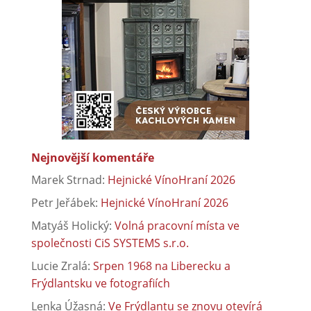
Nejnovější komentáře
Marek Strnad
:
Hejnické VínoHraní 2026
Petr Jeřábek
:
Hejnické VínoHraní 2026
Matyáš Holický
:
Volná pracovní místa ve
společnosti CiS SYSTEMS s.r.o.
Lucie Zralá
:
Srpen 1968 na Liberecku a
Frýdlantsku ve fotografiích
Lenka Úžasná
:
Ve Frýdlantu se znovu otevírá