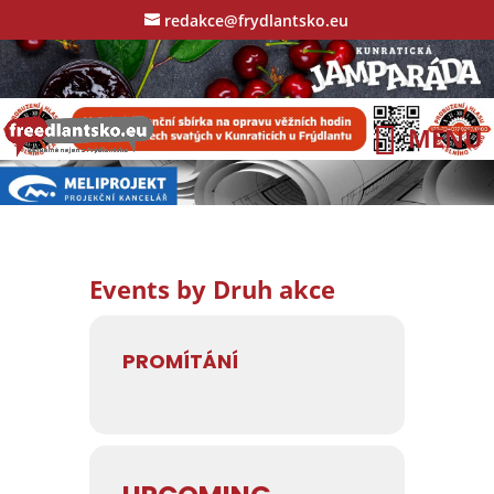
redakce@frydlantsko.eu
Events by Druh akce
PROMÍTÁNÍ