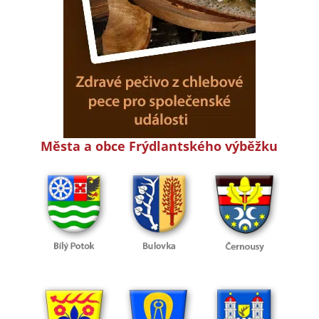
Města a obce Frýdlantského výběžku