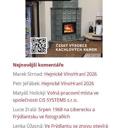
Nejnovější komentáře
Marek Strnad
:
Hejnické VínoHraní 2026
Petr Jeřábek
:
Hejnické VínoHraní 2026
Matyáš Holický
:
Volná pracovní místa ve
společnosti CiS SYSTEMS s.r.o.
Lucie Zralá
:
Srpen 1968 na Liberecku a
Frýdlantsku ve fotografiích
Lenka Úžasná
:
Ve Frýdlantu se znovu otevírá