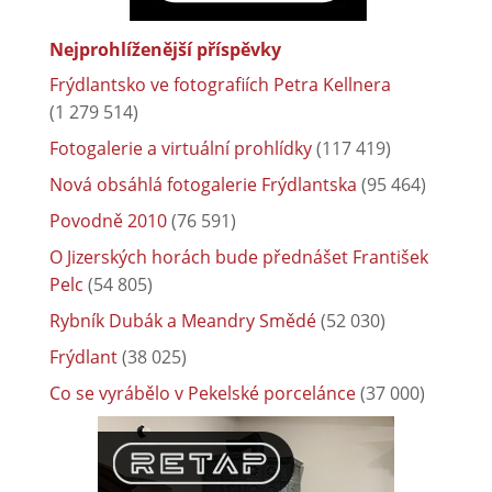
Nejprohlíženější příspěvky
Frýdlantsko ve fotografiích Petra Kellnera
(1 279 514)
Fotogalerie a virtuální prohlídky
(117 419)
Nová obsáhlá fotogalerie Frýdlantska
(95 464)
Povodně 2010
(76 591)
O Jizerských horách bude přednášet František
Pelc
(54 805)
Rybník Dubák a Meandry Smědé
(52 030)
Frýdlant
(38 025)
Co se vyrábělo v Pekelské porcelánce
(37 000)