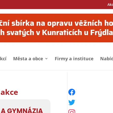
Ak
kcí
Města a obce
Firmy a instituce
Nabíd
 akce
facebook
twitter
 A GYMNÁZIA
instagram