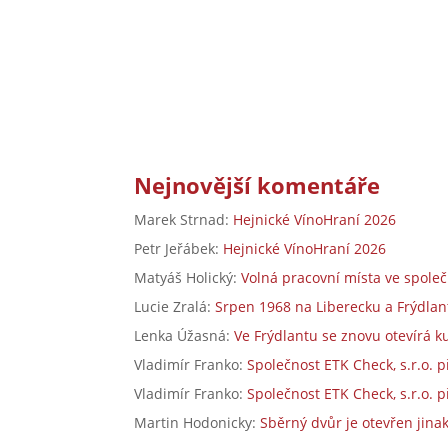
Nejnovější komentáře
Marek Strnad
:
Hejnické VínoHraní 2026
Petr Jeřábek
:
Hejnické VínoHraní 2026
Matyáš Holický
:
Volná pracovní místa ve společ
Lucie Zralá
:
Srpen 1968 na Liberecku a Frýdlant
Lenka Úžasná
:
Ve Frýdlantu se znovu otevírá k
Vladimír Franko
:
Společnost ETK Check, s.r.o. 
Vladimír Franko
:
Společnost ETK Check, s.r.o. 
Martin Hodonicky
:
Sběrný dvůr je otevřen jina