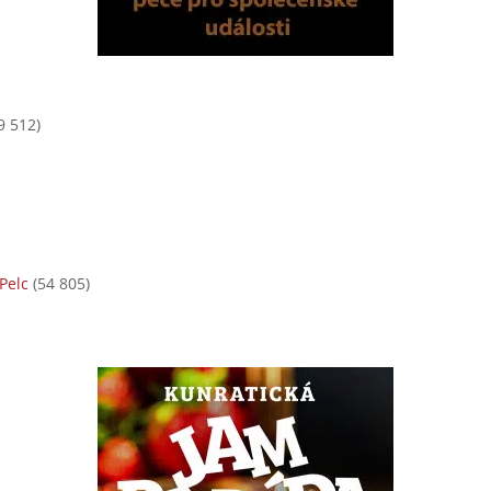
9 512)
Pelc
(54 805)