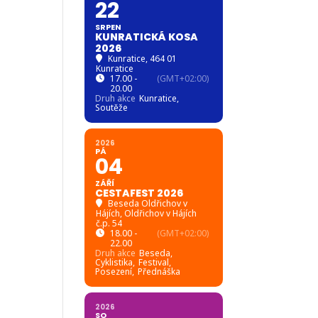
22
SRPEN
KUNRATICKÁ KOSA
2026
Kunratice
, 464 01
Kunratice
17.00 -
(GMT+02:00)
20.00
Druh akce
Kunratice,
Soutěže
2026
PÁ
04
ZÁŘÍ
CESTAFEST 2026
Beseda Oldřichov v
Hájích
, Oldřichov v Hájích
č.p. 54
18.00 -
(GMT+02:00)
22.00
Druh akce
Beseda,
Cyklistika,
Festival,
Posezení,
Přednáška
2026
SO