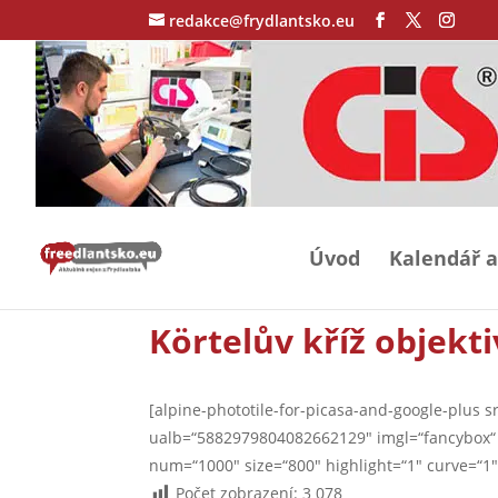
redakce@frydlantsko.eu
Úvod
Kalendář a
Körtelův kříž objekt
[alpine-phototile-for-picasa-and-google-plus
ualb=“5882979804082662129″ imgl=“fancybox“ dl
num=“1000″ size=“800″ highlight=“1″ curve=“1″
Počet zobrazení:
3 078