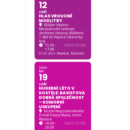
12
ZÁŘÍ
HLAS VROUCNÉ
MODLITBY
Klášter Hejnice -
Mezinárodní centrum
duchovní obnovy
, Klášterní
1 463 62 Hejnice Liberecký
kraj
15.30 -
(GMT+02:00)
17.00
Druh akce
Hejnice,
Koncert
2026
SO
19
ZÁŘÍ
HUDEBNÍ LÉTO V
KOSTELE: BASISTOVA
DOBRÁ SPOLEČNOST
– KOMORNÍ
USKUPENÍ
Kostel Neposkvrněného
Početí Panny Marie, Horní
Řasnice
18.00 -
(GMT+02:00)
20.00