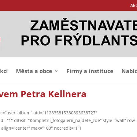
Ak
kcí
Města a obce
Firmy a instituce
Nabíd
ivem Petra Kellnera
 src=“user_album“ uid=“112835815380893638727″
=“1″ dltext=“Kompletní_fotogalerii_najdete_zde“ style=“wall“ row=
 align=“center“ max=“100″ nocredit=“1″]