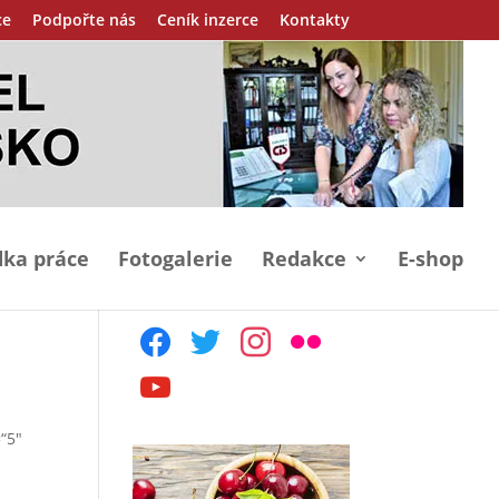
ce
Podpořte nás
Ceník inzerce
Kontakty
ka práce
Fotogalerie
Redakce
E-shop
facebook
twitter
instagram
flickr
youtube
“5″