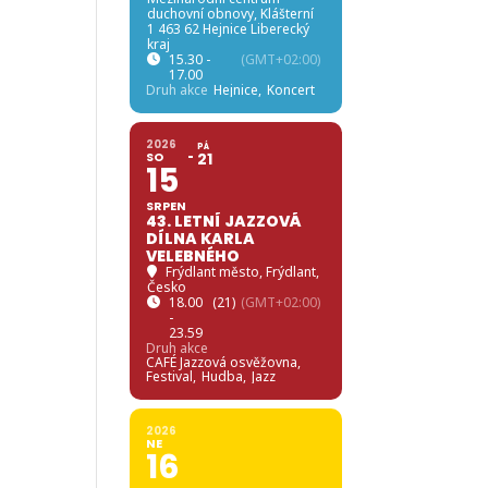
duchovní obnovy
, Klášterní
1 463 62 Hejnice Liberecký
kraj
15.30 -
(GMT+02:00)
17.00
Druh akce
Hejnice,
Koncert
2026
PÁ
SO
21
15
SRPEN
43. LETNÍ JAZZOVÁ
DÍLNA KARLA
VELEBNÉHO
Frýdlant město
, Frýdlant,
Česko
18.00
(21)
(GMT+02:00)
-
23.59
Druh akce
CAFÉ Jazzová osvěžovna,
Festival,
Hudba,
Jazz
2026
NE
16