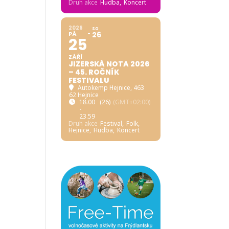
Druh akce
Hudba,
Koncert
2026
SO
PÁ
26
25
ZÁŘÍ
JIZERSKÁ NOTA 2026
– 45. ROČNÍK
FESTIVALU
Autokemp Hejnice
, 463
62 Hejnice
18.00
(26)
(GMT+02:00)
-
23.59
Druh akce
Festival,
Folk,
Hejnice,
Hudba,
Koncert