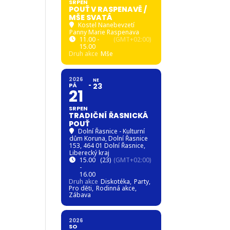
SRPEN
POUŤ V RASPENAVĚ /
MŠE SVATÁ
Kostel Nanebevzetí
Panny Marie Raspenava
11.00 -
(GMT+02:00)
15.00
Druh akce
Mše
2026
NE
PÁ
23
21
SRPEN
TRADIČNÍ ŘASNICKÁ
POUŤ
Dolní Řasnice - Kulturní
dům Koruna
, Dolní Řasnice
153, 464 01 Dolní Řasnice,
Liberecký kraj
15.00
(23)
(GMT+02:00)
-
16.00
Druh akce
Diskotéka,
Party,
Pro děti,
Rodinná akce,
Zábava
2026
SO