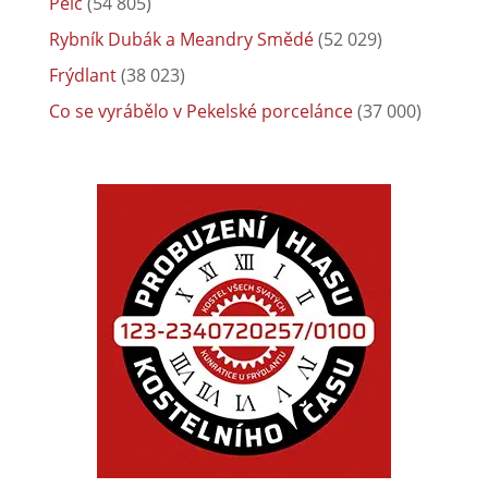
Pelc
(54 805)
Rybník Dubák a Meandry Smědé
(52 029)
Frýdlant
(38 023)
Co se vyrábělo v Pekelské porcelánce
(37 000)