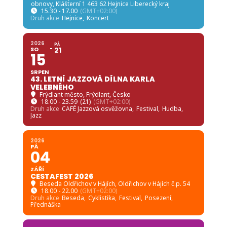
obnovy
, Klášterní 1 463 62 Hejnice Liberecký kraj
15.30 - 17.00
(GMT+02:00)
Druh akce
Hejnice,
Koncert
2026
PÁ
SO
21
15
SRPEN
43. LETNÍ JAZZOVÁ DÍLNA KARLA
VELEBNÉHO
Frýdlant město
, Frýdlant, Česko
18.00 - 23.59
(21)
(GMT+02:00)
Druh akce
CAFÉ Jazzová osvěžovna,
Festival,
Hudba,
Jazz
2026
PÁ
04
ZÁŘÍ
CESTAFEST 2026
Beseda Oldřichov v Hájích
, Oldřichov v Hájích č.p. 54
18.00 - 22.00
(GMT+02:00)
Druh akce
Beseda,
Cyklistika,
Festival,
Posezení,
Přednáška