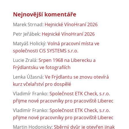
Nejnovější komentáře
Marek Strnad
:
Hejnické VínoHraní 2026
Petr Jeřábek
:
Hejnické VínoHraní 2026
Matyáš Holický
:
Volná pracovní místa ve
společnosti CiS SYSTEMS s.r.o.
Lucie Zralá
:
Srpen 1968 na Liberecku a
Frýdlantsku ve fotografiích
Lenka Úžasná
:
Ve Frýdlantu se znovu otevírá
kurz včelařství pro dospělé
Vladimír Franko
:
Společnost ETK Check, s.r.o.
přijme nové pracovníky pro pracoviště Liberec
Vladimír Franko
:
Společnost ETK Check, s.r.o.
přijme nové pracovníky pro pracoviště Liberec
Martin Hodonicky
:
Sběrný dvůr je otevřen jinak