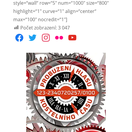
style=“wall“ row=“5″ num=“1000″ size=“800″
highlight=“1″ curve=“1″ align=“center“
max=“100″ nocredit=“1″]
Počet zobrazení:
3 047
facebook
twitter
instagram
flickr
youtube