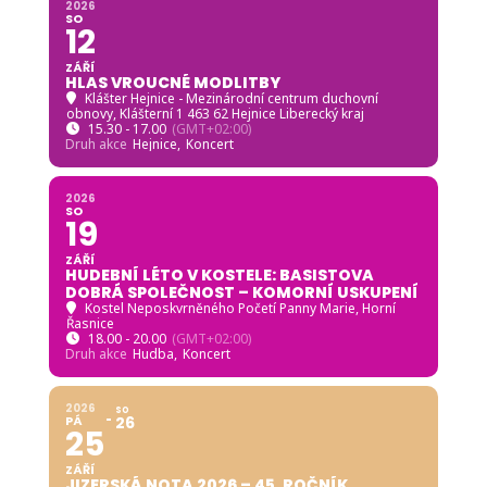
2026
SO
12
ZÁŘÍ
HLAS VROUCNÉ MODLITBY
Klášter Hejnice - Mezinárodní centrum duchovní
obnovy
, Klášterní 1 463 62 Hejnice Liberecký kraj
15.30 - 17.00
(GMT+02:00)
Druh akce
Hejnice,
Koncert
2026
SO
19
ZÁŘÍ
HUDEBNÍ LÉTO V KOSTELE: BASISTOVA
DOBRÁ SPOLEČNOST – KOMORNÍ USKUPENÍ
Kostel Neposkvrněného Početí Panny Marie, Horní
Řasnice
18.00 - 20.00
(GMT+02:00)
Druh akce
Hudba,
Koncert
2026
SO
PÁ
26
25
ZÁŘÍ
JIZERSKÁ NOTA 2026 – 45. ROČNÍK