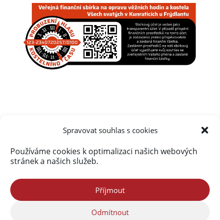
Spravovat souhlas s cookies
Úvod
Obsah webu
Aktuálně
Používáme cookies k optimalizaci našich webových
Kalendář akcí na Frýdlantsku
Ceník inzerce
stránek a našich služeb.
Kontakty & Redakce
Zásady cookies (EU)
Příjmout
Odmítnout
Portál Freedlantsko.eu provozuje společnost