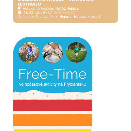
FESTIVALU
Autokemp Hejnice
, 463 62 Hejnice
18.00 - 23.59
(26)
(GMT+02:00)
Druh akce
Festival,
Folk,
Hejnice,
Hudba,
Koncert