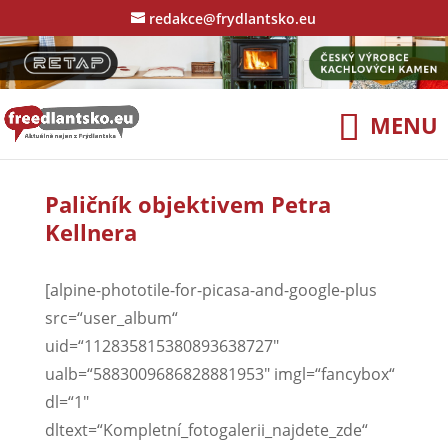
redakce@frydlantsko.eu
Paličník objektivem Petra
Kellnera
[alpine-phototile-for-picasa-and-google-plus
src=“user_album“
uid=“112835815380893638727″
ualb=“5883009686828881953″ imgl=“fancybox“
dl=“1″
dltext=“Kompletní_fotogalerii_najdete_zde“