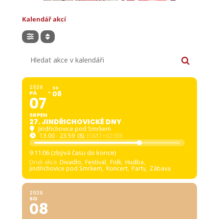
Kalendář akcí
Hledat akce v kalendáři
2026
SO
PÁ
08
07
SRPEN
27. JINDŘICHOVICKÉ DNY
Jindřichovice pod Smrkem
13.00 - 23.59
(8)
(GMT+02:00)
9:11:05 (zbývá času do konce)
Druh akce
Divadlo,
Festival,
Folk,
Hudba,
Jindřichovice pod Smrkem,
Koncert,
Party,
Zábava
2026
SO
08