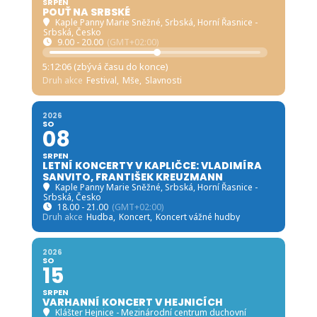
SRPEN
POUŤ NA SRBSKÉ
Kaple Panny Marie Sněžné, Srbská
, Horní Řasnice -
Srbská, Česko
9.00 - 20.00
(GMT+02:00)
5:12:05 (zbývá času do konce)
Druh akce
Festival,
Mše,
Slavnosti
2026
SO
08
SRPEN
LETNÍ KONCERTY V KAPLIČCE: VLADIMÍRA
SANVITO, FRANTIŠEK KREUZMANN
Kaple Panny Marie Sněžné, Srbská
, Horní Řasnice -
Srbská, Česko
18.00 - 21.00
(GMT+02:00)
Druh akce
Hudba,
Koncert,
Koncert vážné hudby
2026
SO
15
SRPEN
VARHANNÍ KONCERT V HEJNICÍCH
Klášter Hejnice - Mezinárodní centrum duchovní