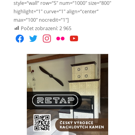
style=“wall“ row=“5″ num=“1000″ size=“800″
highlight=“1″ curve=“1″ align=“center“
max=“100″ nocredit=“1″]
Počet zobrazení:
2 965
facebook
twitter
instagram
flickr
youtube