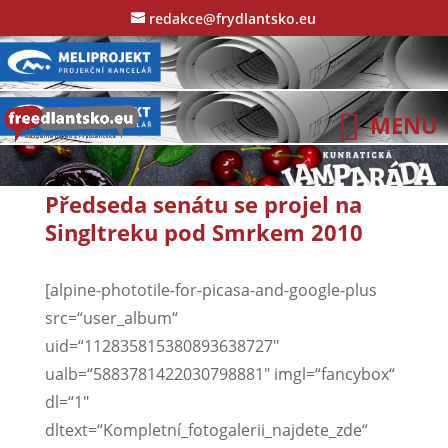
redakce@frydlantsko.eu
Předseda senátu se projel na
Singltreku pod Smrkem 2010
[alpine-phototile-for-picasa-and-google-plus
src=“user_album“
uid=“112835815380893638727″
ualb=“5883781422030798881″ imgl=“fancybox“
dl=“1″
dltext=“Kompletní_fotogalerii_najdete_zde“