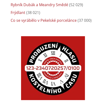
Rybník Dubák a Meandry Smědé
(52 029)
Frýdlant
(38 021)
Co se vyrábělo v Pekelské porcelánce
(37 000)