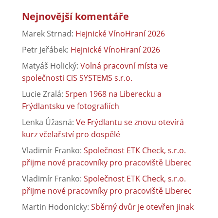
Nejnovější komentáře
Marek Strnad
:
Hejnické VínoHraní 2026
Petr Jeřábek
:
Hejnické VínoHraní 2026
Matyáš Holický
:
Volná pracovní místa ve
společnosti CiS SYSTEMS s.r.o.
Lucie Zralá
:
Srpen 1968 na Liberecku a
Frýdlantsku ve fotografiích
Lenka Úžasná
:
Ve Frýdlantu se znovu otevírá
kurz včelařství pro dospělé
Vladimír Franko
:
Společnost ETK Check, s.r.o.
přijme nové pracovníky pro pracoviště Liberec
Vladimír Franko
:
Společnost ETK Check, s.r.o.
přijme nové pracovníky pro pracoviště Liberec
Martin Hodonicky
:
Sběrný dvůr je otevřen jinak