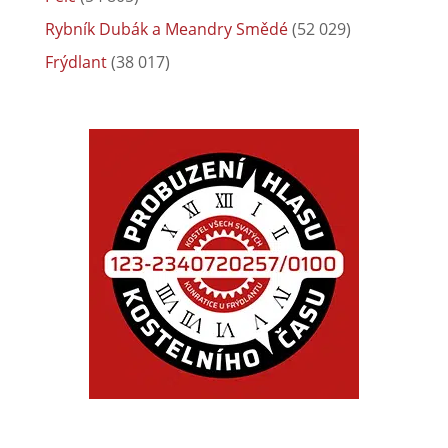
Rybník Dubák a Meandry Smědé
(52 029)
Frýdlant
(38 017)