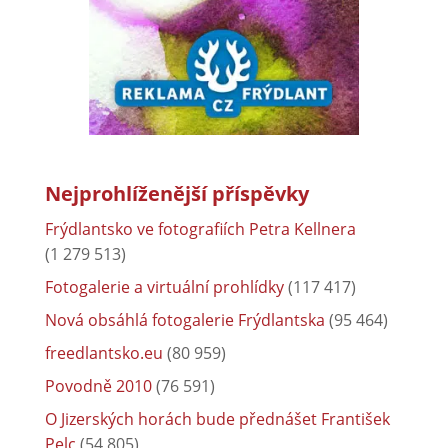
Nejprohlíženější příspěvky
Frýdlantsko ve fotografiích Petra Kellnera
(1 279 513)
Fotogalerie a virtuální prohlídky
(117 417)
Nová obsáhlá fotogalerie Frýdlantska
(95 464)
freedlantsko.eu
(80 959)
Povodně 2010
(76 591)
O Jizerských horách bude přednášet František
Pelc
(54 805)