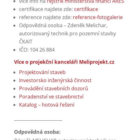
více info na
rejstřík ministerstva financí ARES
certifikace najdete zde:
certifikace
reference najdete zde:
reference-fotogalerie
Odpovědná osoba – Zdeněk Melichar,
autorizovaný technik pro pozemní stavby
ČKAIT
IČO: 104 26 884
Více o projekční kanceláři Meliprojekt.cz
Projektování staveb
Investorsko inženýrská činnost
Provádění stavebních dozorů
Poradenství ve stavebnictví
Katalog – hotová řešen
í
______________________
Odpovědná osoba: