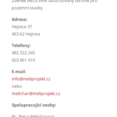
Zdeněk MELICHAR autorizovaný technik pro
pozemní stavby
Adresa:
Hejnice 37
463 62 Hejnice
Telefony:
482 322 245
603 861 410
E-mail:
info@meliprojekt.cz
nebo
melichar@meliprojekt.cz
Spolupracující osoby:
Bc. Petra Melicharová