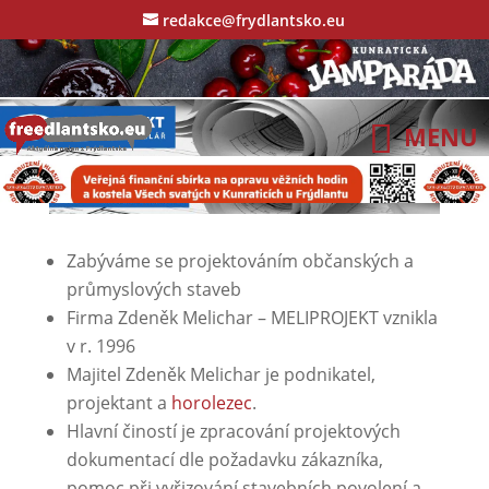
redakce@frydlantsko.eu
Zabýváme se projektováním občanských a
průmyslových staveb
Firma Zdeněk Melichar – MELIPROJEKT vznikla
v r. 1996
Majitel Zdeněk Melichar je podnikatel,
projektant a
horolezec
.
Hlavní čiností je zpracování projektových
dokumentací dle požadavku zákazníka,
pomoc při vyřizování stavebních povolení a