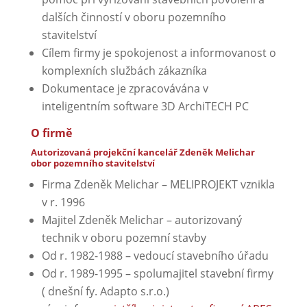
dalších činností v oboru pozemního
stavitelství
Cílem firmy je spokojenost a informovanost o
komplexních službách zákazníka
Dokumentace je zpracovávána v
inteligentním software 3D ArchiTECH PC
O firmě
Autorizovaná projekční kancelář Zdeněk Melichar
obor pozemního stavitelství
Firma Zdeněk Melichar – MELIPROJEKT vznikla
v r. 1996
Majitel Zdeněk Melichar – autorizovaný
technik v oboru pozemní stavby
Od r. 1982-1988 – vedoucí stavebního úřadu
Od r. 1989-1995 – spolumajitel stavební firmy
( dnešní fy. Adapto s.r.o.)