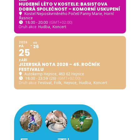
HUDEBNÍ LÉTO V KOSTELE: BASISTOVA
DOBRÁ SPOLEČNOST – KOMORNÍ USKUPENÍ
Kostel Neposkvrněného Početí Panny Marie, Horní
Řasnice
18.00 - 20.00
(GMT+02:00)
Druh akce
Hudba,
Koncert
2026
SO
PÁ
26
25
ZÁŘÍ
JIZERSKÁ NOTA 2026 – 45. ROČNÍK
FESTIVALU
Autokemp Hejnice
, 463 62 Hejnice
18.00 - 23.59
(26)
(GMT+02:00)
Druh akce
Festival,
Folk,
Hejnice,
Hudba,
Koncert