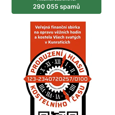
290 055 spamů