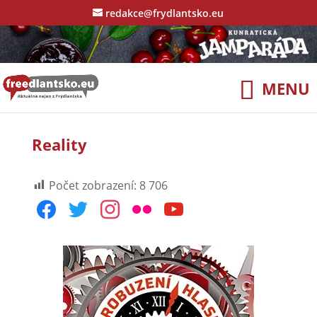
redakce@frydlantsko.eu
Reality
Počet zobrazení:
8 706
facebook
twitter
instagram
flickr
youtube