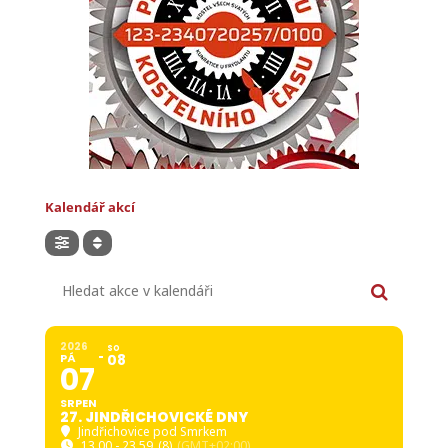
Kalendář akcí
Hledat akce v kalendáři
2026
SO
PÁ
08
07
SRPEN
27. JINDŘICHOVICKÉ DNY
Jindřichovice pod Smrkem
13.00 - 23.59
(8)
(GMT+02:00)