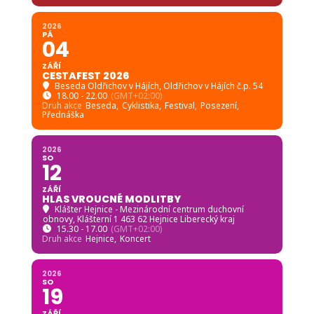
2026
PÁ
04
ZÁŘÍ
CESTAFEST 2026
Beseda Oldřichov v Hájích
, Oldřichov v Hájích č.p. 54
18.00 - 22.00
(GMT+02:00)
Druh akce
Beseda,
Cyklistika,
Festival,
Posezení,
Přednáška
2026
SO
12
ZÁŘÍ
HLAS VROUCNÉ MODLITBY
Klášter Hejnice - Mezinárodní centrum duchovní
obnovy
, Klášterní 1 463 62 Hejnice Liberecký kraj
15.30 - 17.00
(GMT+02:00)
Druh akce
Hejnice,
Koncert
2026
SO
19
ZÁŘÍ