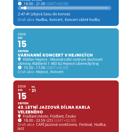
18.00 - 21.00
(GMT+02:00)
2:47:39 (zbývá času do konce)
Druh akce
Hudba,
Koncert,
Koncert vážné hudby
2026
SO
15
SRPEN
VARHANNÍ KONCERT V HEJNICÍCH
Klášter Hejnice - Mezinárodní centrum duchovní
obnovy
, Klášterní 1 463 62 Hejnice Liberecký kraj
15.30 - 17.00
(GMT+02:00)
Druh akce
Hejnice,
Koncert
2026
PÁ
SO
21
15
SRPEN
43. LETNÍ JAZZOVÁ DÍLNA KARLA
VELEBNÉHO
Frýdlant město
, Frýdlant, Česko
18.00 - 23.59
(21)
(GMT+02:00)
Druh akce
CAFÉ Jazzová osvěžovna,
Festival,
Hudba,
Jazz