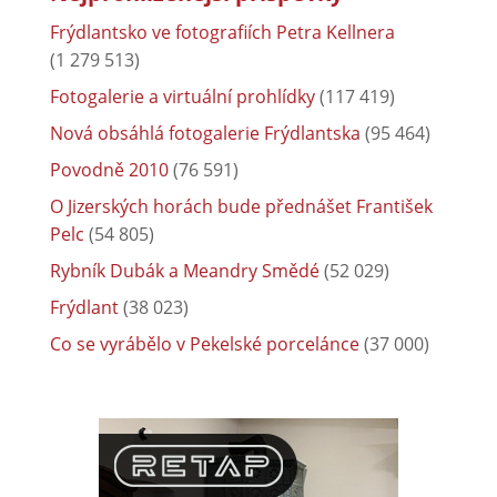
Frýdlantsko ve fotografiích Petra Kellnera
(1 279 513)
Fotogalerie a virtuální prohlídky
(117 419)
Nová obsáhlá fotogalerie Frýdlantska
(95 464)
Povodně 2010
(76 591)
O Jizerských horách bude přednášet František
Pelc
(54 805)
Rybník Dubák a Meandry Smědé
(52 029)
Frýdlant
(38 023)
Co se vyrábělo v Pekelské porcelánce
(37 000)