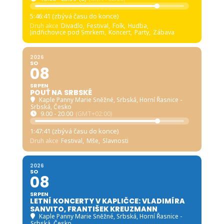
5:46:39 (zbývá času do konce)
Druh akce
Divadlo,
Festival,
Folk,
Hudba,
Jindřichovice pod Smrkem,
Koncert,
Party,
Zábava
2026
SO
08
SRPEN
POUŤ NA SRBSKÉ
Kaple Panny Marie Sněžné, Srbská
, Horní Řasnice -
Srbská, Česko
9.00 - 20.00
(GMT+02:00)
1:47:39 (zbývá času do konce)
Druh akce
Festival,
Mše,
Slavnosti
2026
SO
08
SRPEN
LETNÍ KONCERTY V KAPLIČCE: VLADIMÍRA
SANVITO, FRANTIŠEK KREUZMANN
Kaple Panny Marie Sněžné, Srbská
, Horní Řasnice -
Srbská, Česko