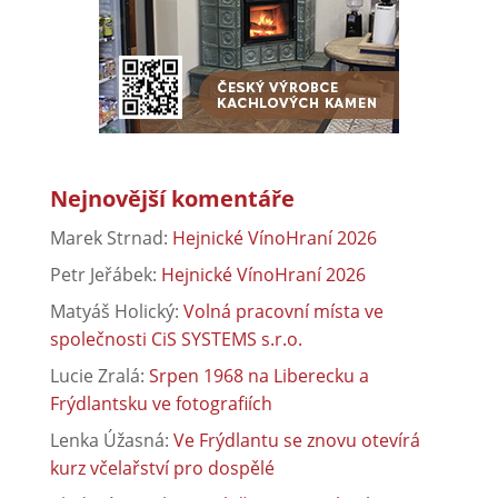
Nejnovější komentáře
Marek Strnad
:
Hejnické VínoHraní 2026
Petr Jeřábek
:
Hejnické VínoHraní 2026
Matyáš Holický
:
Volná pracovní místa ve
společnosti CiS SYSTEMS s.r.o.
Lucie Zralá
:
Srpen 1968 na Liberecku a
Frýdlantsku ve fotografiích
Lenka Úžasná
:
Ve Frýdlantu se znovu otevírá
kurz včelařství pro dospělé