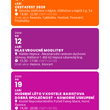
ZÁŘÍ
CESTAFEST 2026
Beseda Oldřichov v Hájích
, Oldřichov v Hájích č.p. 54
18.00 - 22.00
(GMT+02:00)
Druh akce
Beseda,
Cyklistika,
Festival,
Posezení,
Přednáška
2026
SO
12
ZÁŘÍ
HLAS VROUCNÉ MODLITBY
Klášter Hejnice - Mezinárodní centrum duchovní
obnovy
, Klášterní 1 463 62 Hejnice Liberecký kraj
15.30 - 17.00
(GMT+02:00)
Druh akce
Hejnice,
Koncert
2026
SO
19
ZÁŘÍ
HUDEBNÍ LÉTO V KOSTELE: BASISTOVA
DOBRÁ SPOLEČNOST – KOMORNÍ USKUPENÍ
Kostel Neposkvrněného Početí Panny Marie, Horní
Řasnice
18.00 - 20.00
(GMT+02:00)