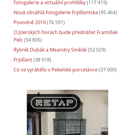
Fotogalerie a virtuální prohlídky
(117 419)
Nová obsáhlá fotogalerie Frýdlantska
(95 464)
Povodně 2010
(76 591)
O Jizerských horách bude přednášet František
Pelc
(54 805)
Rybník Dubák a Meandry Smědé
(52 029)
Frýdlant
(38 018)
Co se vyrábělo v Pekelské porcelánce
(37 000)