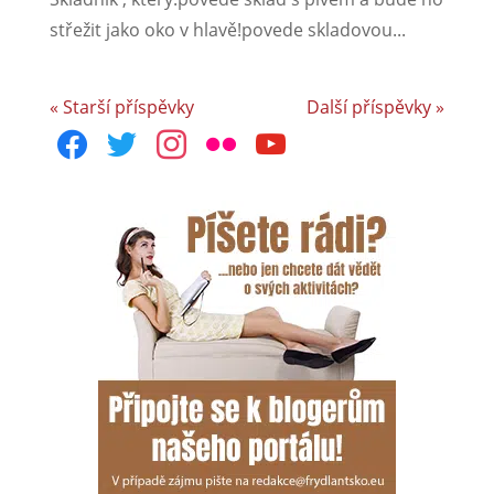
střežit jako oko v hlavě!povede skladovou...
« Starší příspěvky
Další příspěvky »
facebook
twitter
instagram
flickr
youtube