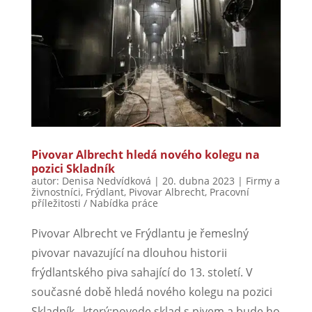
Pivovar Albrecht hledá nového kolegu na
pozici Skladník
autor:
Denisa Nedvídková
|
20. dubna 2023
|
Firmy a
živnostníci
,
Frýdlant
,
Pivovar Albrecht
,
Pracovní
příležitosti / Nabídka práce
Pivovar Albrecht ve Frýdlantu je řemeslný
pivovar navazující na dlouhou historii
frýdlantského piva sahající do 13. století. V
současné době hledá nového kolegu na pozici
Skladník , který:povede sklad s pivem a bude ho