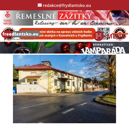
redakce@frydlantsko.eu