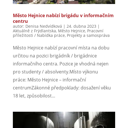
Město Hejnice nabízí brigádu v informačním
centru
autor:
Denisa Nedvídková
|
24. dubna 2023
|
Aktuálně z Frýdlantska
,
Město Hejnice
,
Pracovní
příležitosti / Nabídka práce
,
Projekty a samospráva
Město Hejnice nabízí pracovní místa na dobu
určitou na pozici brigádník / brigádnice
informačního centra. Pozice je vhodná nejen
pro studenty / absolventy.Místo výkonu
práce: Město Hejnice – informační
centrumZákonné předpoklady: dosažení věku
18 let, způsobilost...