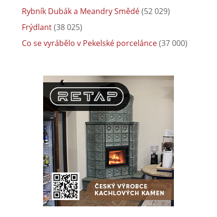
Rybník Dubák a Meandry Smědé
(52 029)
Frýdlant
(38 025)
Co se vyrábělo v Pekelské porcelánce
(37 000)