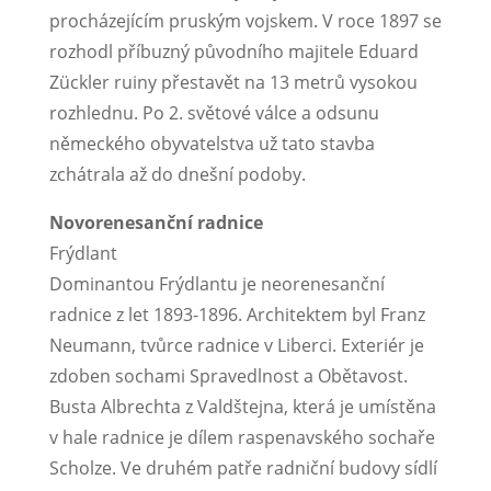
procházejícím pruským vojskem. V roce 1897 se
rozhodl příbuzný původního majitele Eduard
Zückler ruiny přestavět na 13 metrů vysokou
rozhlednu. Po 2. světové válce a odsunu
německého obyvatelstva už tato stavba
zchátrala až do dnešní podoby.
Novorenesanční radnice
Frýdlant
Dominantou Frýdlantu je neorenesanční
radnice z let 1893-1896. Architektem byl Franz
Neumann, tvůrce radnice v Liberci. Exteriér je
zdoben sochami Spravedlnost a Obětavost.
Busta Albrechta z Valdštejna, která je umístěna
v hale radnice je dílem raspenavského sochaře
Scholze. Ve druhém patře radniční budovy sídlí