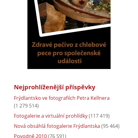
Nejprohlíženější příspěvky
Frýdlantsko ve fotografiích Petra Kellnera
(1 279 514)
Fotogalerie a virtuální prohlídky
(117 419)
Nová obsáhlá fotogalerie Frýdlantska
(95 464)
Povodně 2010
(76 591)