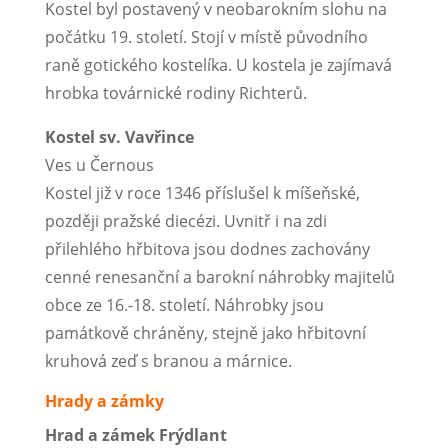
Kostel byl postavený v neobarokním slohu na
počátku 19. století. Stojí v místě původního
raně gotického kostelíka. U kostela je zajímavá
hrobka továrnické rodiny Richterů.
Kostel sv. Vavřince
Ves u Černous
Kostel již v roce 1346 příslušel k míšeňské,
později pražské diecézi. Uvnitř i na zdi
přilehlého hřbitova jsou dodnes zachovány
cenné renesanční a barokní náhrobky majitelů
obce ze 16.-18. století. Náhrobky jsou
památkově chráněny, stejně jako hřbitovní
kruhová zeď s branou a márnice.
Hrady a zámky
Hrad a zámek Frýdlant