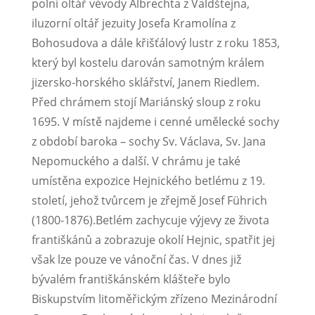
polní oltář vévody Albrechta z Valdštejna,
iluzorní oltář jezuity Josefa Kramolína z
Bohosudova a dále křišťálový lustr z roku 1853,
který byl kostelu darován samotným králem
jizersko-horského sklářství, Janem Riedlem.
Před chrámem stojí Mariánský sloup z roku
1695. V místě najdeme i cenné umělecké sochy
z období baroka – sochy Sv. Václava, Sv. Jana
Nepomuckého a další. V chrámu je také
umístěna expozice Hejnického betlému z 19.
století, jehož tvůrcem je zřejmě Josef Führich
(1800-1876).Betlém zachycuje výjevy ze života
františkánů a zobrazuje okolí Hejnic, spatřit jej
však lze pouze ve vánoční čas. V dnes již
bývalém františkánském klášteře bylo
Biskupstvím litoměřickým zřízeno Mezinárodní