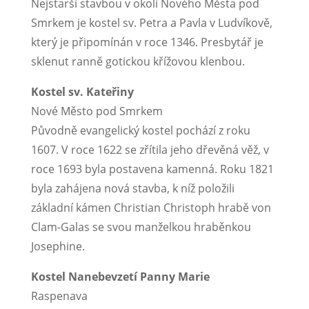
Nejstarší stavbou v okolí Nového Města pod
Smrkem je kostel sv. Petra a Pavla v Ludvíkově,
který je připomínán v roce 1346. Presbytář je
sklenut ranně gotickou křížovou klenbou.
Kostel sv. Kateřiny
Nové Město pod Smrkem
Původně evangelický kostel pochází z roku
1607. V roce 1622 se zřítila jeho dřevěná věž, v
roce 1693 byla postavena kamenná. Roku 1821
byla zahájena nová stavba, k níž položili
základní kámen Christian Christoph hrabě von
Clam-Galas se svou manželkou hraběnkou
Josephine.
Kostel Nanebevzetí Panny Marie
Raspenava