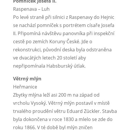
Pomníček Josefa II.
Raspenava – Luh
Po levé straně při silnici z Raspenavy do Hejnic
se nachází pomníček s portrétem císaře Josefa
II. Připomíná návštěvu panovníka při inspekční
cestě po zemích Koruny České. Jde o
rekonstrukci, původní deska byla odstraněna
ve dvacátých letech 20 století aby
nepřipomínala Habsburský útlak.
Větrný mlýn
Heřmanice
Zbytky mlýna leží asi 200 m na západ od
vrcholu Vysoký. Větrný mlýn postavil v místě
trvalého proudění větru Eduard Zückler. Stavba
byla dokončena v roce 1830 a mlelo se zde do
roku 1866. V té době byl mlýn zničen