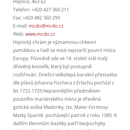
Hejnice, 463 62
Telefon: +420 427 360 211
Fax: +420 482 360 299
E-mail:
mcdo@mcdo.cz
Web:
www.mcdo.cz
Hejnický chrám je významnou církevní
památkou a řadí se mezi nejstarší poutní místa
Evropy. Původně zde ve 14. století stál malý
dřevěný kostelík, který byl postupně
rozšiřován. Dnešní velkolepá barokní přestavba
dle plánů Johanna Fischera z Erlachu pochází z
let 1722-1729.Nejcennějším předmětem
poutního mariánského místa je dřevěná
gotická soška Madonky, tzv. Mater Formosy-
Matky Spanilé, pocházející patrně z roku 1380. K
dalším klenotům baziliky patří bezpochyby