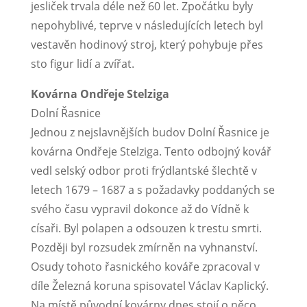
jesliček trvala déle než 60 let. Zpočátku byly
nepohyblivé, teprve v následujících letech byl
vestavěn hodinový stroj, který pohybuje přes
sto figur lidí a zvířat.
Kovárna Ondřeje Stelziga
Dolní Řasnice
Jednou z nejslavnějších budov Dolní Řasnice je
kovárna Ondřeje Stelziga. Tento odbojný kovář
vedl selský odbor proti frýdlantské šlechtě v
letech 1679 – 1687 a s požadavky poddaných se
svého času vypravil dokonce až do Vídně k
císaři. Byl polapen a odsouzen k trestu smrti.
Později byl rozsudek zmírněn na vyhnanství.
Osudy tohoto řasnického kováře zpracoval v
díle Železná koruna spisovatel Václav Kaplický.
Na místě původní kovárny dnes stojí o něco