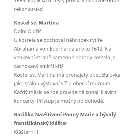
1886. Kaplička u cesty prošla v nedávné době
rekonstrukcí.
Kostel sv. Martina
Dolní Oldříš
U kostela se dochoval náhrobek rytíře
Abrahama von Eberharda z roku 1612. Na
venkovní straně kamenné ohrady kostela je
zachovaný smírčí kříž.
Kostel sv. Martina má pronajatý obec Bulovka
jako stálou výstavní síň a obecní muzeum.
Každý měsíc se zde pravidelně konají klavírní
koncerty. Přístup je možný po dohodě.
Bazilika Navštívení Panny Marie a bývalý
františkánský klášter
Klášterní 1