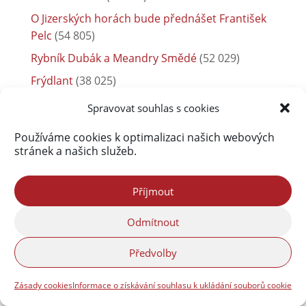
O Jizerských horách bude přednášet František
Pelc
(54 805)
Rybník Dubák a Meandry Smědé
(52 029)
Frýdlant
(38 025)
Co se vyrábělo v Pekelské porcelánce
(37 000)
Spravovat souhlas s cookies
Používáme cookies k optimalizaci našich webových
stránek a našich služeb.
Příjmout
Odmítnout
Předvolby
Zásady cookies
Informace o získávání souhlasu k ukládání souborů cookie