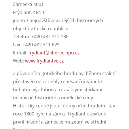
Zámecká 4001
Frýdlant, 464 11
jeden z nejnavštěvovanějších historických
objektů v České republice
Telefon: +420 482 312 130
Fax: +420 482 311 629
E-mail:
frydlant@liberec.npu.cz
Web:
www.frydlantvc.cz
Z původního gotického hradu byl během staletí
přestavěn na rozlehlý renesanční zámek s
bohatou výzdobou a rozsáhlými sbírkami
nesmírné historické a umělecké ceny.
Historicky cenné jsou i domy před hradem. Již v
roce 1800 bylo na zámku Frýdlant otevřeno
první hradní a zámecké muzeum ve střední