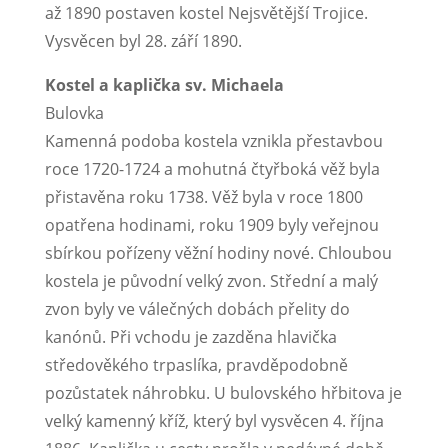
až 1890 postaven kostel Nejsvětější Trojice.
Vysvěcen byl 28. září 1890.
Kostel a kaplička sv. Michaela
Bulovka
Kamenná podoba kostela vznikla přestavbou
roce 1720-1724 a mohutná čtyřboká věž byla
přistavěna roku 1738. Věž byla v roce 1800
opatřena hodinami, roku 1909 byly veřejnou
sbírkou pořízeny věžní hodiny nové. Chloubou
kostela je původní velký zvon. Střední a malý
zvon byly ve válečných dobách přelity do
kanónů. Při vchodu je zazděna hlavička
středověkého trpaslíka, pravděpodobně
pozůstatek náhrobku. U bulovského hřbitova je
velký kamenný kříž, který byl vysvěcen 4. října