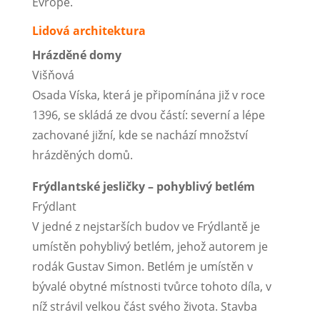
Evropě.
Lidová architektura
Hrázděné domy
Višňová
Osada Víska, která je připomínána již v roce
1396, se skládá ze dvou částí: severní a lépe
zachované jižní, kde se nachází množství
hrázděných domů.
Frýdlantské jesličky – pohyblivý betlém
Frýdlant
V jedné z nejstarších budov ve Frýdlantě je
umístěn pohyblivý betlém, jehož autorem je
rodák Gustav Simon. Betlém je umístěn v
bývalé obytné místnosti tvůrce tohoto díla, v
níž strávil velkou část svého života. Stavba