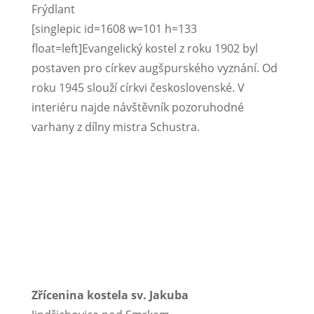
Frýdlant
[singlepic id=1608 w=101 h=133
float=left]Evangelický kostel z roku 1902 byl
postaven pro církev augšpurského vyznání. Od
roku 1945 slouží církvi československé. V
interiéru najde návštěvník pozoruhodné
varhany z dílny mistra Schustra.
Zřícenina kostela sv. Jakuba