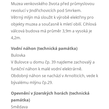
Muzea venkovského života před průmyslovou
revolucí v Jindřichovicích pod Smrkem.
Větrný mlýn má sloužit k výrobě elektřiny pro
objekty muzea a současně k mletí obilí. Cihlová
válcová budova má průměr 3,9m a vysoká je
4,2m.
Vodní náhon (technická památka)
Bulovka
V Bulovce u domu čp. 39 najdeme zachovalý a
funkční náhon k malé vodní elektrárně.
Obdobný náhon se nachází v Arnolticích, vede k
bývalému mlýnu čp.29.
Opevnění v Jizerských horách (technická
památka)
Smědava