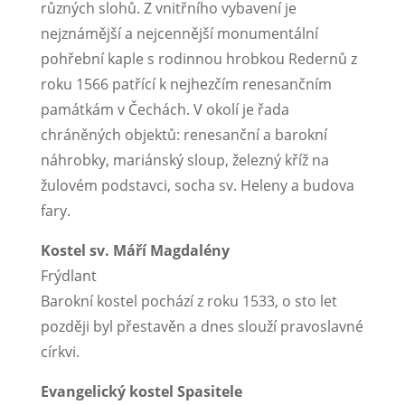
různých slohů. Z vnitřního vybavení je
nejznámější a nejcennější monumentální
pohřební kaple s rodinnou hrobkou Redernů z
roku 1566 patřící k nejhezčím renesančním
památkám v Čechách. V okolí je řada
chráněných objektů: renesanční a barokní
náhrobky, mariánský sloup, železný kříž na
žulovém podstavci, socha sv. Heleny a budova
fary.
Kostel sv. Máří Magdalény
Frýdlant
Barokní kostel pochází z roku 1533, o sto let
později byl přestavěn a dnes slouží pravoslavné
církvi.
Evangelický kostel Spasitele