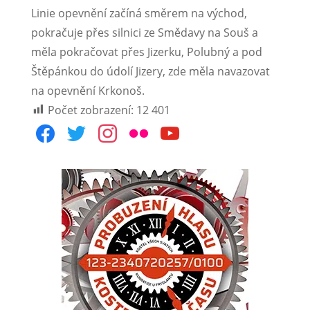
Linie opevnění začíná směrem na východ,
pokračuje přes silnici ze Smědavy na Souš a
měla pokračovat přes Jizerku, Polubný a pod
Štěpánkou do údolí Jizery, zde měla navazovat
na opevnění Krkonoš.
Počet zobrazení:
12 401
facebook
twitter
instagram
flickr
youtube