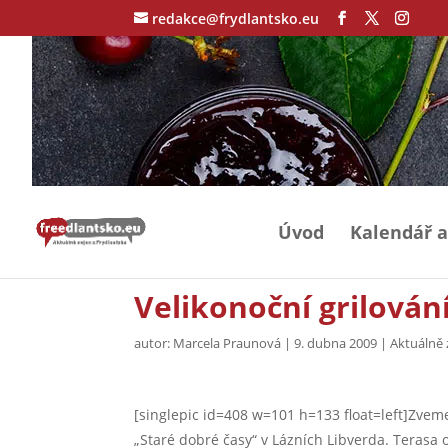
redakce@frydlantsko.eu
Úvod
Kalendář a
Velikonoční grilování
autor:
Marcela Praunová
|
9. dubna 2009
|
Aktuálně 
[singlepic id=408 w=101 h=133 float=left]Zveme
„Staré dobré časy“ v Lázních Libverda. Terasa