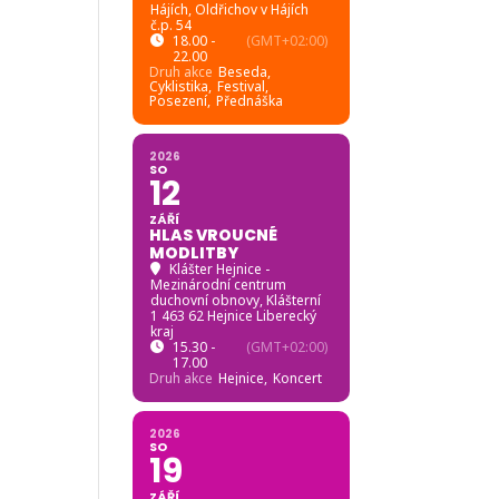
Hájích
, Oldřichov v Hájích
č.p. 54
18.00 -
(GMT+02:00)
22.00
Druh akce
Beseda,
Cyklistika,
Festival,
Posezení,
Přednáška
2026
SO
12
ZÁŘÍ
HLAS VROUCNÉ
MODLITBY
Klášter Hejnice -
Mezinárodní centrum
duchovní obnovy
, Klášterní
1 463 62 Hejnice Liberecký
kraj
15.30 -
(GMT+02:00)
17.00
Druh akce
Hejnice,
Koncert
2026
SO
19
ZÁŘÍ