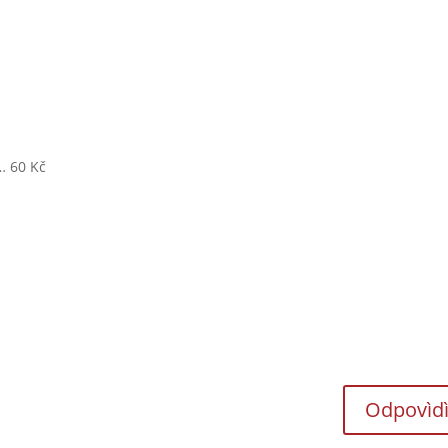
… 60 Kč
Odpovìdì