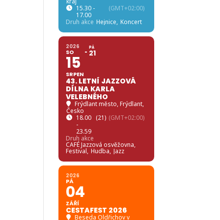
kraj
15.30 -
(GMT+02:00)
17.00
Druh akce
Hejnice,
Koncert
2026
PÁ
SO
21
15
SRPEN
43. LETNÍ JAZZOVÁ
DÍLNA KARLA
VELEBNÉHO
Frýdlant město
, Frýdlant,
Česko
18.00
(21)
(GMT+02:00)
-
23.59
Druh akce
CAFÉ Jazzová osvěžovna,
Festival,
Hudba,
Jazz
2026
PÁ
04
ZÁŘÍ
CESTAFEST 2026
Beseda Oldřichov v