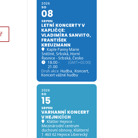
2026
SO
08
SRPEN
LETNÍ KONCERTY V
KAPLIČCE:
VLADIMÍRA SANVITO,
FRANTIŠEK
KREUZMANN
Kaple Panny Marie
Sněžné, Srbská
, Horní
Řasnice - Srbská, Česko
18.00 -
(GMT+02:00)
21.00
Druh akce
Hudba,
Koncert,
Koncert vážné hudby
2026
SO
15
SRPEN
VARHANNÍ KONCERT
V HEJNICÍCH
Klášter Hejnice -
Mezinárodní centrum
duchovní obnovy
, Klášterní
1 463 62 Hejnice Liberecký