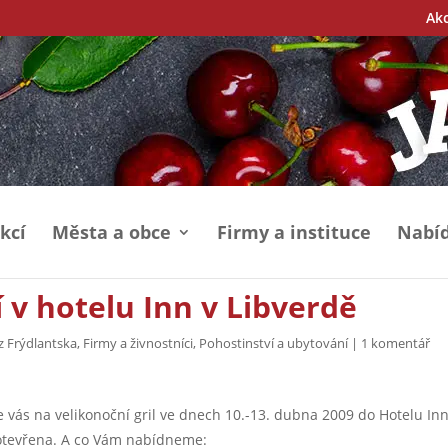
Ak
kcí
Města a obce
Firmy a instituce
Nabíd
 v hotelu Inn v Libverdě
z Frýdlantska
,
Firmy a živnostníci
,
Pohostinství a ubytování
|
1 komentář
 vás na velikonoční gril ve dnech 10.-13. dubna 2009 do Hotelu In
 otevřena. A co Vám nabídneme: