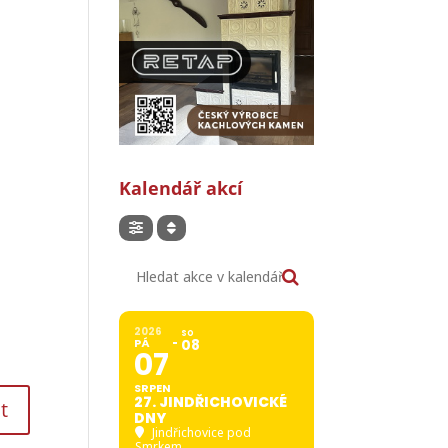
Kalendář akcí
Hledat akce v kalendáři
2026
SO
PÁ
08
07
SRPEN
27. JINDŘICHOVICKÉ
t
DNY
Jindřichovice pod
Smrkem