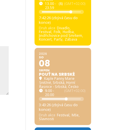
13.00 -
(8)
(GMT+02:00)
23.59
7:42:25 (zbývá času do
konce)
Druh akce
Divadlo,
Festival,
Folk,
Hudba,
Jindřichovice pod Smrkem,
Koncert,
Party,
Zábava
2026
SO
08
SRPEN
POUŤ NA SRBSKÉ
Kaple Panny Marie
Sněžné, Srbská
, Horní
Řasnice - Srbská, Česko
9.00 -
(GMT+02:00)
20.00
3:43:25 (zbývá času do
konce)
Druh akce
Festival,
Mše,
Slavnosti