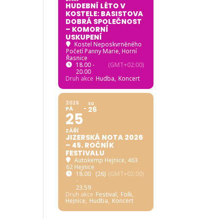
HUDEBNÍ LÉTO V
KOSTELE: BASISTOVA
DOBRÁ SPOLEČNOST
– KOMORNÍ
USKUPENÍ
Kostel Neposkvrněného
Početí Panny Marie, Horní
Řasnice
18.00 -
(GMT+02:00)
20.00
Druh akce
Hudba,
Koncert
2026
SO
PÁ
26
25
ZÁŘÍ
JIZERSKÁ NOTA 2026
– 45. ROČNÍK
FESTIVALU
Autokemp Hejnice
, 463
62 Hejnice
18.00
(26)
(GMT+02:00)
-
23.59
Druh akce
Festival,
Folk,
Hejnice,
Hudba,
Koncert