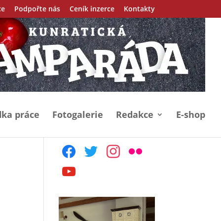
ce
Podpořte nás
Ceník inzerce
Kontakty
ka práce
Fotogalerie
Redakce
E-shop
facebook
twitter
instagram
flickr
youtube
n