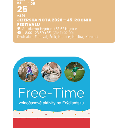
SO
PÁ
26
25
ZÁŘÍ
JIZERSKÁ NOTA 2026 – 45. ROČNÍK
FESTIVALU
Autokemp Hejnice
, 463 62 Hejnice
18.00 - 23.59
(26)
(GMT+02:00)
Druh akce
Festival,
Folk,
Hejnice,
Hudba,
Koncert