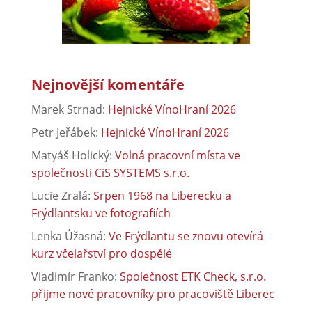
Nejnovější komentáře
Marek Strnad
:
Hejnické VínoHraní 2026
Petr Jeřábek
:
Hejnické VínoHraní 2026
Matyáš Holický
:
Volná pracovní místa ve
společnosti CiS SYSTEMS s.r.o.
Lucie Zralá
:
Srpen 1968 na Liberecku a
Frýdlantsku ve fotografiích
Lenka Úžasná
:
Ve Frýdlantu se znovu otevírá
kurz včelařství pro dospělé
Vladimír Franko
:
Společnost ETK Check, s.r.o.
přijme nové pracovníky pro pracoviště Liberec