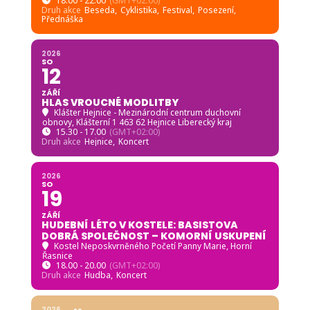
18.00 - 22.00
(GMT+02:00)
Druh akce
Beseda,
Cyklistika,
Festival,
Posezení,
Přednáška
2026
SO
12
ZÁŘÍ
HLAS VROUCNÉ MODLITBY
Klášter Hejnice - Mezinárodní centrum duchovní
obnovy
, Klášterní 1 463 62 Hejnice Liberecký kraj
15.30 - 17.00
(GMT+02:00)
Druh akce
Hejnice,
Koncert
2026
SO
19
ZÁŘÍ
HUDEBNÍ LÉTO V KOSTELE: BASISTOVA
DOBRÁ SPOLEČNOST – KOMORNÍ USKUPENÍ
Kostel Neposkvrněného Početí Panny Marie, Horní
Řasnice
18.00 - 20.00
(GMT+02:00)
Druh akce
Hudba,
Koncert
2026