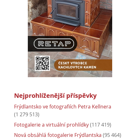
Nejprohlíženější příspěvky
Frýdlantsko ve fotografiích Petra Kellnera
(1 279 513)
Fotogalerie a virtuální prohlídky
(117 419)
Nová obsáhlá fotogalerie Frýdlantska
(95 464)