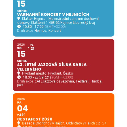
15
SRPEN
VARHANNÍ KONCERT V HEJNICÍCH
Klášter Hejnice - Mezinárodní centrum duchovní
obnovy
, Klášterní 1 463 62 Hejnice Liberecký kraj
15.30 - 17.00
(GMT+02:00)
Druh akce
Hejnice,
Koncert
2026
PÁ
SO
21
15
SRPEN
43. LETNÍ JAZZOVÁ DÍLNA KARLA
VELEBNÉHO
Frýdlant město
, Frýdlant, Česko
18.00 - 23.59
(21)
(GMT+02:00)
Druh akce
CAFÉ Jazzová osvěžovna,
Festival,
Hudba,
Jazz
2026
PÁ
04
ZÁŘÍ
CESTAFEST 2026
Beseda Oldřichov v Hájích
, Oldřichov v Hájích č.p. 54