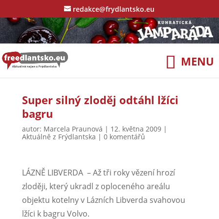
redakce@frydlantsko.eu
Super silný zloděj odtáhl lžíci
bagru
autor:
Marcela Praunová
|
12. května 2009
|
Aktuálně z Frýdlantska
|
0 komentářů
LÁZNĚ LIBVERDA
– Až tři roky vězení hrozí
zloději, který ukradl z oploceného areálu
objektu kotelny v Lázních Libverda svahovou
lžíci k bagru Volvo.