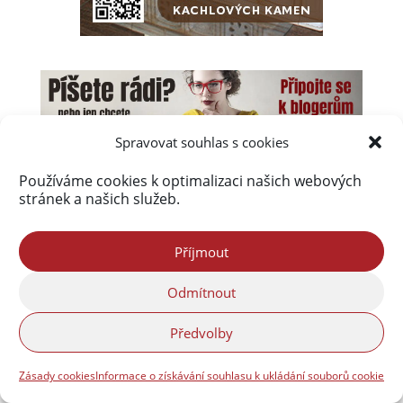
Spravovat souhlas s cookies
Používáme cookies k optimalizaci našich webových
stránek a našich služeb.
Příjmout
Odmítnout
Úvod
Obsah webu
Aktuálně
Předvolby
Kalendář akcí na Frýdlantsku
Ceník inzerce
Kontakty & Redakce
Zásady cookies (EU)
Zásady cookies
Informace o získávání souhlasu k ukládání souborů cookie