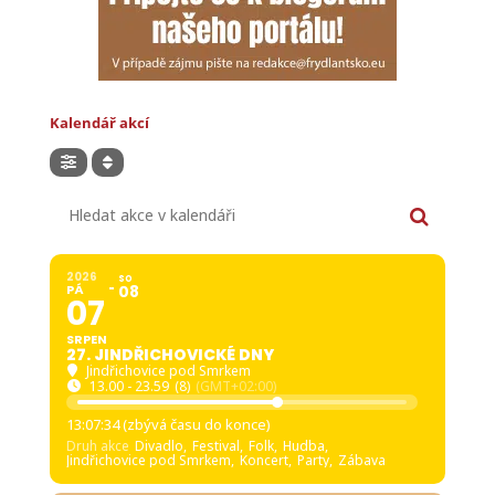
Kalendář akcí
Hledat akce v kalendáři
2026
SO
PÁ
08
07
SRPEN
27. JINDŘICHOVICKÉ DNY
Jindřichovice pod Smrkem
13.00 - 23.59
(8)
(GMT+02:00)
13:07:33 (zbývá času do konce)
Druh akce
Divadlo,
Festival,
Folk,
Hudba,
Jindřichovice pod Smrkem,
Koncert,
Party,
Zábava