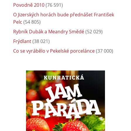
Povodně 2010
(76 591)
O Jizerských horách bude přednášet František
Pelc
(54 805)
Rybník Dubák a Meandry Smědé
(52 029)
Frýdlant
(38 021)
Co se vyrábělo v Pekelské porcelánce
(37 000)