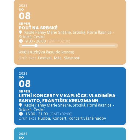
2026
SO
08
SRPEN
POUŤ NA SRBSKÉ
Kaple Panny Marie Sněžné, Srbská
, Horní Řasnice -
Srbská, Česko
9.00 - 20.00
(GMT+02:00)
9:08:33 (zbývá času do konce)
Druh akce
Festival,
Mše,
Slavnosti
2026
SO
08
SRPEN
LETNÍ KONCERTY V KAPLIČCE: VLADIMÍRA
SANVITO, FRANTIŠEK KREUZMANN
Kaple Panny Marie Sněžné, Srbská
, Horní Řasnice -
Srbská, Česko
18.00 - 21.00
(GMT+02:00)
Druh akce
Hudba,
Koncert,
Koncert vážné hudby
2026
SO