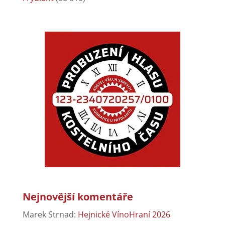
Nejnovější komentáře
Marek Strnad
:
Hejnické VínoHraní 2026