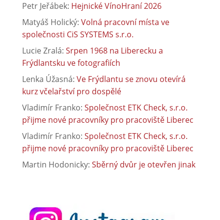
Petr Jeřábek
:
Hejnické VínoHraní 2026
Matyáš Holický
:
Volná pracovní místa ve
společnosti CiS SYSTEMS s.r.o.
Lucie Zralá
:
Srpen 1968 na Liberecku a
Frýdlantsku ve fotografiích
Lenka Úžasná
:
Ve Frýdlantu se znovu otevírá
kurz včelařství pro dospělé
Vladimír Franko
:
Společnost ETK Check, s.r.o.
přijme nové pracovníky pro pracoviště Liberec
Vladimír Franko
:
Společnost ETK Check, s.r.o.
přijme nové pracovníky pro pracoviště Liberec
Martin Hodonicky
:
Sběrný dvůr je otevřen jinak