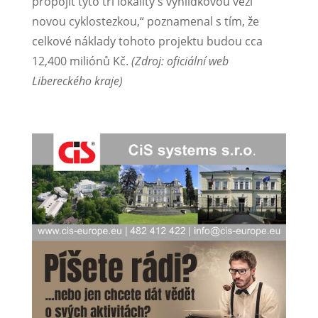
propojit tyto tři lokality s vyhlídkovou věží
novou cyklostezkou,“ poznamenal s tím, že
celkové náklady tohoto projektu budou cca
12,400 miliónů Kč.
(Zdroj: oficiální web
Libereckého kraje)