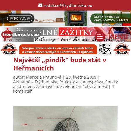
redakce@frydlantsko.eu
Největší „pindík“ bude stát v
Heřmanicích
autor:
Marcela Praunová
|
23. května 2009
|
Aktuálně z Frýdlantska
,
Projekty a samospráva
,
Spolky
a sdružení
,
Zajímavosti
,
Zvelebování obcí a měst
|
1
komentář