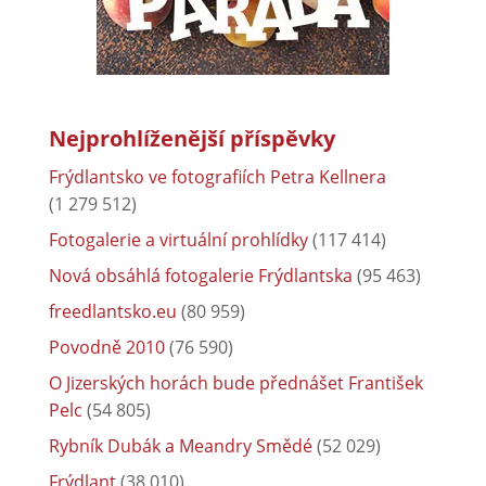
Nejprohlíženější příspěvky
Frýdlantsko ve fotografiích Petra Kellnera
(1 279 512)
Fotogalerie a virtuální prohlídky
(117 414)
Nová obsáhlá fotogalerie Frýdlantska
(95 463)
freedlantsko.eu
(80 959)
Povodně 2010
(76 590)
O Jizerských horách bude přednášet František
Pelc
(54 805)
Rybník Dubák a Meandry Smědé
(52 029)
Frýdlant
(38 010)