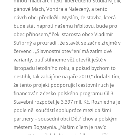
mnou mladí architekti libereckého Studia Mjölk,
pánové Mach, Vondra a Nalezený, a tento
návrh obci předložili. Myslím, že stavba, která
bude stát naproti našemu hřbitovu, bude pro
obec přínosem,“ řekl starosta obce Vladimír
Stříbrný a prozradil, že stavět se začne zřejmě v
červenci. „Slavnostní otevření má zatím dvě
varianty, buď stihneme věž otevřít ještě v
listopadu letošního roku, a pokud bychom to
nestihli, tak zahájíme na jaře 2010,“ dodal s tím,
že tento projekt podporující cestovní ruch je
financován z česko-polského programu Cíl 3.
Stavební rozpočet je 3,397 mil. Kč. Rozhledna je
podle něj součástí spolupráce mezi dalšími
partnery – sousední obcí Dětříchov a polským
městem Bogatynia. „Naším cílem je navíc